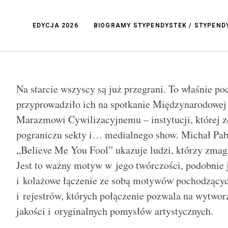
EDYCJA 2026
BIOGRAMY STYPENDYSTEK / STYPEN
Na starcie wszyscy są już przegrani. To właśnie po
przyprowadziło ich na spotkanie Międzynarodowej 
Marazmowi Cywilizacyjnemu – instytucji, której ze
pograniczu sekty i… medialnego show. Michał Pa
„Believe Me You Fool” ukazuje ludzi, którzy zmaga
Jest to ważny motyw w jego twórczości, podobnie 
i kolażowe łączenie ze sobą motywów pochodzącyc
i rejestrów, których połączenie pozwala na wytwor
jakości i oryginalnych pomysłów artystycznych.