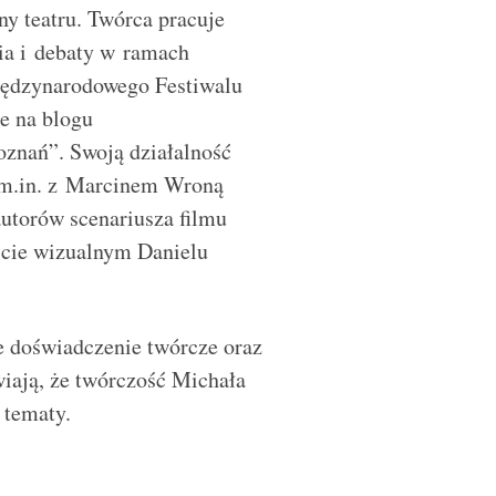
ny teatru. Twórca pracuje
nia i debaty w ramach
iędzynarodowego Festiwalu
e na blogu
znań”. Swoją działalność
ł m.in. z Marcinem Wroną
utorów scenariusza filmu
ście wizualnym Danielu
e doświadczenie twórcze oraz
iają, że twórczość Michała
 tematy.