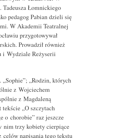
m. Tadeusza Łomnickiego
ko pedagog Pabian dzieli się
mi. W Akademii Teatralnej
ocławiu przygotowywał
rskich. Prowadził również
 i Wydziale Reżyserii
. „Sophie”; „Rodzin, których
ólnie z Wojciechem
spólnie z Magdaleną
 tekście „O szczytach
e o chorobie” raz jeszcze
w nim trzy kobiety cierpiące
 celów napisania tego tekstu