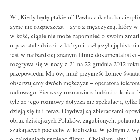
W „Kiedy będę ptakiem” Pawluczuk słucha cierpliw
życie nie rozpieszcza – żyje z mężczyzną, który w p
w kość, ciągle nie może zapomnieć o swoim zmarły
o pozostałe dzieci, z którymi rozłączyła ją histor
jest w najbardziej znanym filmie dokumentalistki 
rozgrywa się w nocy z 21 na 22 grudnia 2012 roku –
przepowiedni Majów, miał przynieść koniec świata
obserwujemy dwóch mężczyzn – operatora telefonu
radiowego. Pierwszy rozmawia z ludźmi o końcu św
tyle że jego rozmowy dotyczą nie spekulacji, tylko 
dzieją się tu i teraz. Obydwaj są zbieraczami opowi
obraz dzisiejszych Polaków, zagubionych, poharata
szukających pociechy w kieliszku. W jednym z w
o założeniach swojego filmu: „Chciałam, aby (…) 