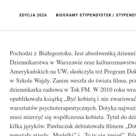
EDYCJA 2026
BIOGRAMY STYPENDYSTEK / STYPEN
Pochodzi z Białegostoku. Jest absolwentką dzien
Dziennikarstwa w Warszawie oraz kulturoznawstw
Amerykańskich na UW, skończyła też Program D
w Szkole Wajdy. Zanim weszła do świata filmu, prz
dziennikarka radiowa w Tok FM. W 2010 roku wra
opublikowała książkę „Być kobietą i nie zwariować
warsztatów psychoterapeutycznych. Dotyka najważ
musi mierzyć się współczesna kobieta. Tytuł do dzi
kilka języków. Pawluczuk debiutowała filmem „Dot
powstały etiudy „Modelki” i „To ty się zmień”. Fi