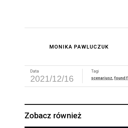
MONIKA PAWLUCZUK
Data
Tagi
2021/12/16
scenariusz
,
found 
Zobacz również