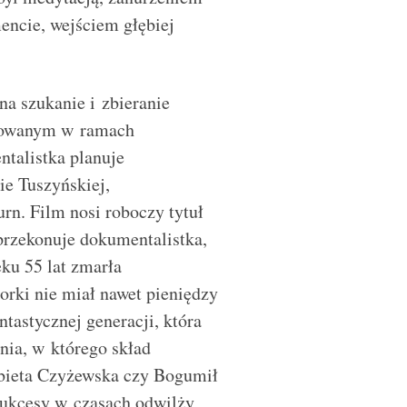
ncie, wejściem głębiej
na szukanie i zbieranie
izowanym w ramach
talistka planuje
ie Tuszyńskiej,
n. Film nosi roboczy tytuł
przekonuje dokumentalistka,
eku 55 lat zmarła
orki nie miał nawet pieniędzy
ntastycznej generacji, która
nia, w którego skład
żbieta Czyżewska czy Bogumił
sukcesy w czasach odwilży