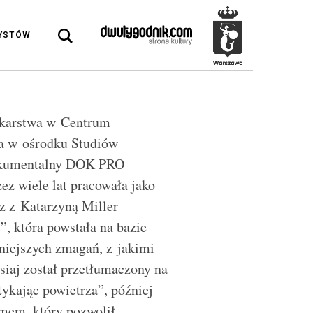
DYSTÓW
nikarstwa w Centrum
a w ośrodku Studiów
okumentalny DOK PRO
ez wiele lat pracowała jako
z z Katarzyną Miller
”, która powstała na bazie
niejszych zmagań, z jakimi
siaj został przetłumaczony na
ykając powietrza”, później
lmem, który pozwolił