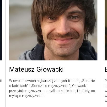
Mateusz Głowacki
ii
W swoich dwóch najbardziej znanych filmach, „Sondzie
P
o kobietach” i „Sondzie o mężczyznach”, Głowacki
a
przepytuje mężczyzn, co myślą o kobietach, i kobiety, co
w
myślą o mężczyznach…
w
w