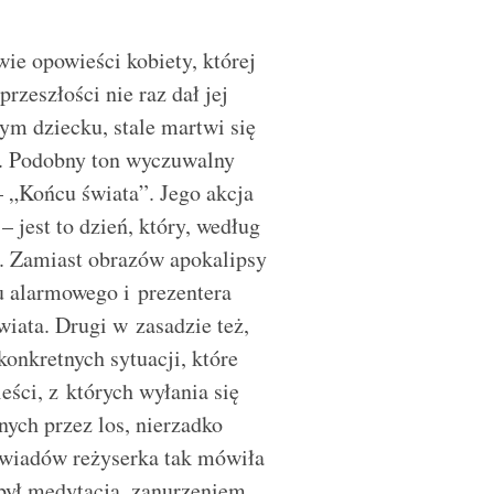
ie opowieści kobiety, której
rzeszłości nie raz dał jej
m dziecku, stale martwi się
ia. Podobny ton wyczuwalny
– „Końcu świata”. Jego akcja
 jest to dzień, który, według
. Zamiast obrazów apokalipsy
 alarmowego i prezentera
iata. Drugi w zasadzie też,
konkretnych sytuacji, które
eści, z których wyłania się
nych przez los, nierzadko
ywiadów reżyserka tak mówiła
był medytacją, zanurzeniem