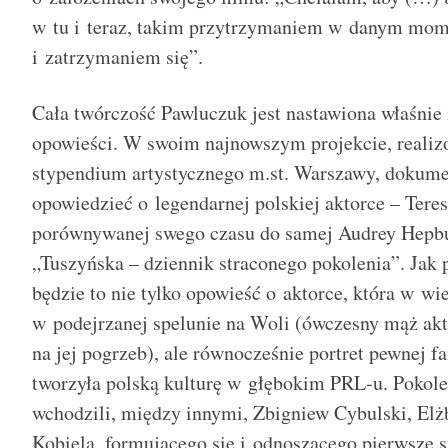
w tu i teraz, takim przytrzymaniem w danym mome
i zatrzymaniem się”.
Cała twórczość Pawluczuk jest nastawiona właśnie 
opowieści. W swoim najnowszym projekcie, real
stypendium artystycznego m.st. Warszawy, dokumen
opowiedzieć o legendarnej polskiej aktorce – Teres
porównywanej swego czasu do samej Audrey Hepbur
„Tuszyńska – dziennik straconego pokolenia”. Jak 
będzie to nie tylko opowieść o aktorce, która w wi
w podejrzanej spelunie na Woli (ówczesny mąż akt
na jej pogrzeb), ale równocześnie portret pewnej fa
tworzyła polską kulturę w głębokim PRL-u. Pokole
wchodzili, między innymi, Zbigniew Cybulski, El
Kobiela, formującego się i odnoszącego pierwsze 