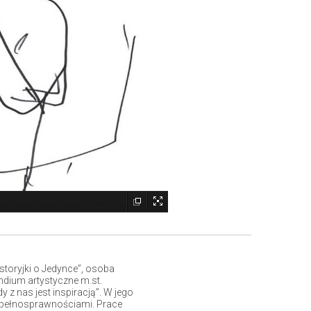
storyjki o Jedynce”, osoba
ndium artystyczne m.st.
 z nas jest inspiracją”. W jego
epełnosprawnościami. Prace