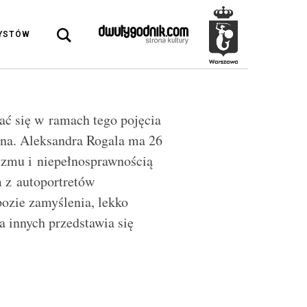
DYSTÓW
kać się w ramach tego pojęcia
awna. Aleksandra Rogala ma 26
tyzmu i niepełnosprawnością
 z autoportretów
pozie zamyślenia, lekko
a innych przedstawia się