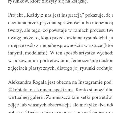
rysunków, które złożyły się na książkę.
Projekt „Każdy z nas jest inspiracją” pokazuje, że
oceniana przez pryzmat sprawności albo niepełnos
tworzy, ale tego, co powstaje w ramach procesu tw
uwagę także to, kogo przedstawia na rysunkach i jaki
miejsce osób z niepełnosprawnością w sztuce (któ
innymi, modelami). W ten sposób artystka wychodz
w pozowaniu i portretowaniu. Jednocześnie doskon
zajęciach plastycznych, dlatego jej rysunki cechuj
Aleksandra Rogala jest obecna na Instagramie pod
@kobieta_na_krancu_spektrum
. Konto stanowi dla
wirtualnej galerii. Zamieszcza tam setki portretó
zdjęć lub własnych obserwacji, ale nie tylko. Na 
zobaczyć twórczynię przy pracy: poznać jej warszt