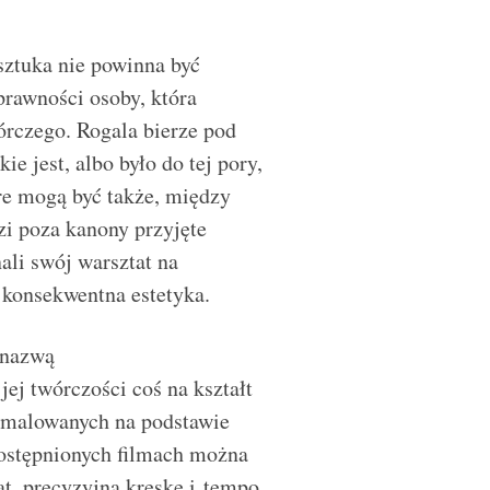
 sztuka nie powinna być
prawności osoby, która
órczego. Rogala bierze pod
e jest, albo było do tej pory,
re mogą być także, między
i poza kanony przyjęte
ali swój warsztat na
e konsekwentna estetyka.
 nazwą
 jej twórczości coś na kształt
w malowanych na podstawie
udostępnionych filmach można
at, precyzyjną kreskę i tempo,