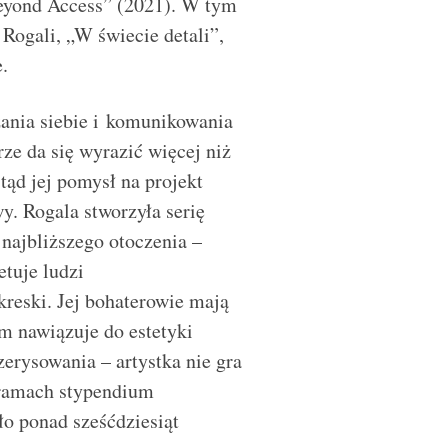
Beyond Access” (2021). W tym
ogali, „W świecie detali”,
.
ania siebie i komunikowania
ze da się wyrazić więcej niż
ąd jej pomysł na projekt
. Rogala stworzyła serię
najbliższego otoczenia –
etuje ludzi
reski. Jej bohaterowie mają
m nawiązuje do estetyki
zerysowania – artystka nie gra
 ramach stypendium
ło ponad sześćdziesiąt