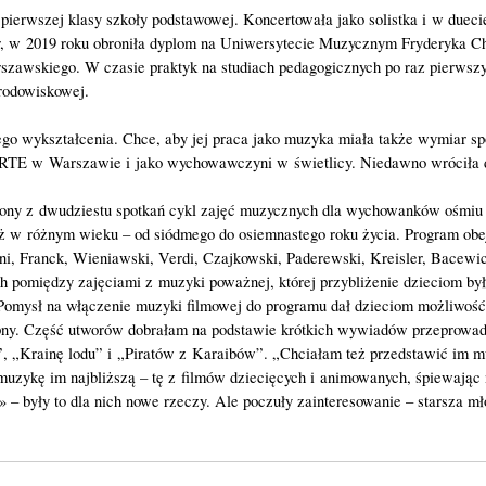
ierwszej klasy szkoły podstawowej. Koncertowała jako solistka i w dueci
er, w 2019 roku obroniła dyplom na Uniwersytecie Muzycznym Fryderyka
zawskiego. W czasie praktyk na studiach pedagogicznych po raz pierwsz
rodowiskowej.
o wykształcenia. Chce, aby jej praca jako muzyka miała także wymiar społ
 ARTE w Warszawie i jako wychowawczyni w świetlicy. Niedawno wróciła
ożony z dwudziestu spotkań cykl zajęć muzycznych dla wychowanków ośm
zież w różnym wieku – od siódmego do osiemnastego roku życia. Program 
, Franck, Wieniawski, Verdi, Czajkowski, Paderewski, Kreisler, Bacewicz, 
 pomiędzy zajęciami z muzyki poważnej, której przybliżenie dzieciom był
. Pomysł na włączenie muzyki filmowej do programu dał dzieciom możliwość
ępny. Część utworów dobrałam na podstawie krótkich wywiadów przeprowadzo
 „Krainę lodu” i „Piratów z Karaibów”. „Chciałam też przedstawić im muzy
muzykę im najbliższą – tę z filmów dziecięcych i animowanych, śpiewając na
– były to dla nich nowe rzeczy. Ale poczuły zainteresowanie – starsza mło