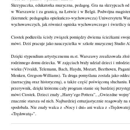
Skrzypaczka, edukatorka muzyczna, pedagog. Gra na skrzypcach od p
w Warszawie i za granicą, na Łotwie i w Belgii. Podwójna magist
(kierunek: pedagogika opiekuńczo-wychowawcza) Uniwersytetu Wars
wychowawczych, jak również ogniska wychowawczego i świetlicy ś
Ciostek podkreśla ścisły związek pomiędzy dwiema ścieżkami swojeg
mówi. Dziś pracuje jako nauczycielka w szkole muzycznej Studio
Dzięki stypendium artystycznemu m.st. Warszawy zrealizowała zł
rodzinnego domu dziecka. W zajęciach brały udział dzieci i młod
wieku (Vivaldi, Telemann, Bach, Haydn, Mozart, Beethoven, Paganini
Menken, Gregson-Williams). Ta druga pomyślana została jako oddech
(narracyjną oraz historyczną), a także część poświęconą słuchaniu
przerywnik, dzięki któremu cały program stanie się bardziej przyst
mówi Ciostek. Dzieci znały „Harry’ego Pottera”, „Gwiezdne wojny”,
znacznie starsza od nich. Najbardziej entuzjastycznie reagowały na 
spodobała. Nie znały walca z «Nocy i dni» ani walca z «Trędowatej» 
«Trędowatą»”.