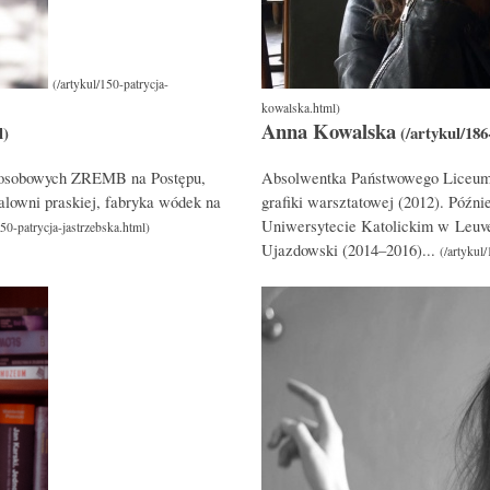
Anna Kowalska
w osobowych ZREMB na Postępu,
Absolwentka Państwowego Liceum 
talowni praskiej, fabryka wódek na
grafiki warsztatowej (2012). Późn
Uniwersytecie Katolickim w Leuve
Ujazdowski (2014–2016)...