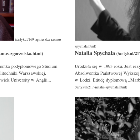
Natalia Spychała
lwentka podyplomowego Studium
Urodziła się w 1993 roku. Jest reż
litechniki Warszawskiej,
Absolwentka Państwowej Wyższej Sz
ick University w Anglii...
w Łodzi. Etiudę dyplomową „Marb