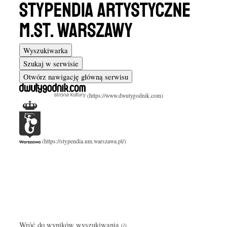
Wyszukiwarka
Szukaj w serwisie
Otwórz nawigację główną serwisu
Wróć do wyników wyszukiwania