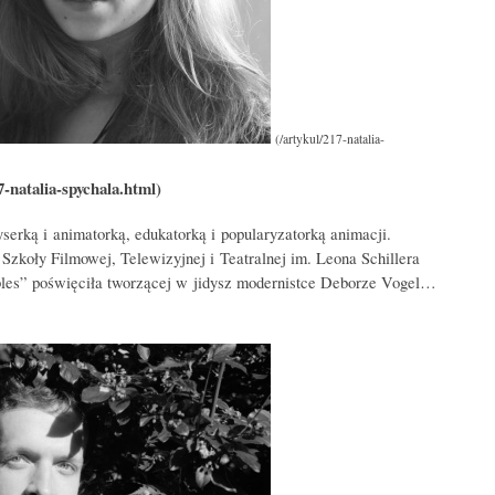
yserką i animatorką, edukatorką i popularyzatorką animacji.
koły Filmowej, Telewizyjnej i Teatralnej im. Leona Schillera
les” poświęciła tworzącej w jidysz modernistce Deborze Vogel…