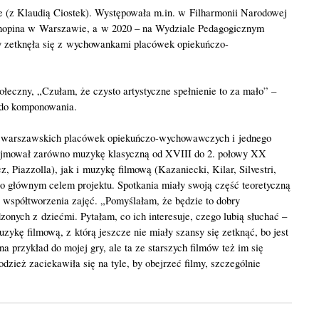
e (z Klaudią Ciostek). Występowała m.in. w Filharmonii Narodowej
 Chopina w Warszawie, a w 2020 – na Wydziale Pedagogicznym
y zetknęła się z wychowankami placówek opiekuńczo-
eczny, „Czułam, że czysto artystyczne spełnienie to za mało” –
 do komponowania.
iu warszawskich placówek opiekuńczo-wychowawczych i jednego
obejmował zarówno muzykę klasyczną od XVIII do 2. połowy XX
Piazzolla), jak i muzykę filmową (Kazaniecki, Kilar, Silvestri,
o głównym celem projektu. Spotkania miały swoją część teoretyczną
 współtworzenia zajęć. „Pomyślałam, że będzie to dobry
nych z dziećmi. Pytałam, co ich interesuje, czego lubią słuchać –
kę filmową, z którą jeszcze nie miały szansy się zetknąć, bo jest
 przykład do mojej gry, ale ta ze starszych filmów też im się
dzież zaciekawiła się na tyle, by obejrzeć filmy, szczególnie