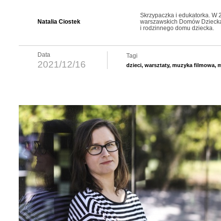
Skrzypaczka i edukatorka. W 
Natalia Ciostek
warszawskich Domów Dziecka”
i rodzinnego domu dziecka.
Data
Tagi
2021/12/16
dzieci
,
warsztaty
,
muzyka filmowa
,
m