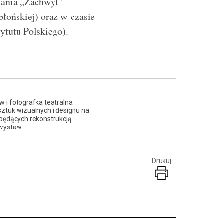
tkania „Zachwyt”
błońskiej) oraz w czasie
tytutu Polskiego).
 i fotografka teatralna.
ztuk wizualnych i designu na
 będących rekonstrukcją
 wystaw.
Drukuj