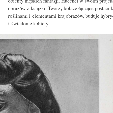
obiekty męskich fantazji. Hueckel w swoim projek
obrazów z książki. Tworzy kolaże łączące postaci k
roślinami i elementami krajobrazów, buduje hybryd
i świadome kobiety.