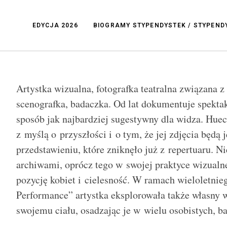
EDYCJA 2026
BIOGRAMY STYPENDYSTEK / STYPEN
Artystka wizualna, fotografka teatralna związana 
scenografka, badaczka. Od lat dokumentuje spektak
sposób jak najbardziej sugestywny dla widza. Huec
z myślą o przyszłości i o tym, że jej zdjęcia będ
przedstawieniu, które zniknęło już z repertuaru. N
archiwami, oprócz tego w swojej praktyce wizualn
pozycję kobiet i cielesność. W ramach wieloletnieg
Performance” artystka eksplorowała także własny w
swojemu ciału, osadzając je w wielu osobistych, 