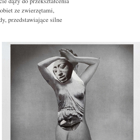
cie dąży do przekształcenia
obiet ze zwierzętami,
y, przedstawiające silne