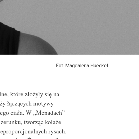
Fot. Magdalena Hueckel
e, które złożyły się na
aży łączących motywy
iego ciała. W „Menadach”
zerunku, tworząc kolaże
ieproporcjonalnych rysach,