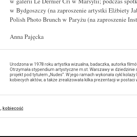
w galerii Le Dernier Cri w Marsylii; podczas spo
w Bydgoszczy (na zaproszenie artystki Elżbiety Ja
Polish Photo Brunch w Paryżu (na zaproszenie Ins
Anna Pajęcka
Urodzona w 1978 roku artystka wizualna, badaczka, autorka filmów
Otrzymała stypendium artystyczne m.st. Warszawy w dziedzinie s
projekt pod tytułem „Nudes”. W jego ramach wykonała cykl kolaży
kobiecych aktów, a także zrealizowała kilka prezentacji w postaci
a
,
kobiecość