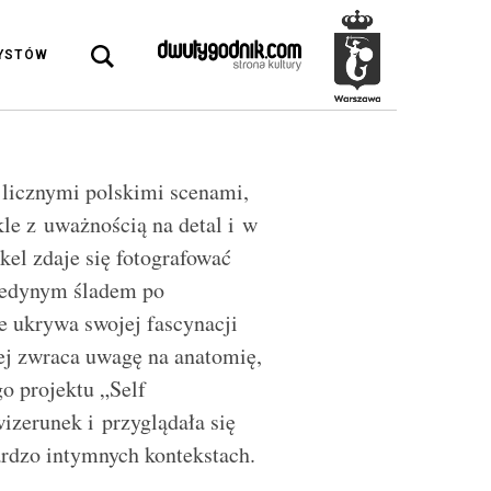
DYSTÓW
z licznymi polskimi scenami,
le z uważnością na detal i w
kel zdaje się fotografować
ą jedynym śladem po
ie ukrywa swojej fascynacji
ej zwraca uwagę na anatomię,
o projektu „Self
izerunek i przyglądała się
bardzo intymnych kontekstach.