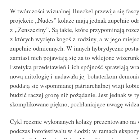
W twórczości wizualnej Hueckel przewija się fasc
projekcie „Nudes” kolaże mają jednak zupełnie odm
z „Żenszcziny”. Są takie, które przypominają rozc
z których wycięto kogoś z rodziny, a w jego miejs
zupełnie odmiennych. W innych hybrydyczne postac
zamiast nich pojawiają się za to wklejone wizerun
Estetyka przedstawień i ich spójność sprawiają wra
nową mitologię i nadawała jej bohaterkom demonic
poddają się wspomnianej patriarchalnej wizji kobi
budzić raczej grozę niż pożądanie. Jest jednak w t
skomplikowane piękno, pochłaniające uwagę widza
Cykl ręcznie wykonanych kolaży prezentowano na 
podczas Fotofestiwalu w Łodzi; w ramach ekspozyc