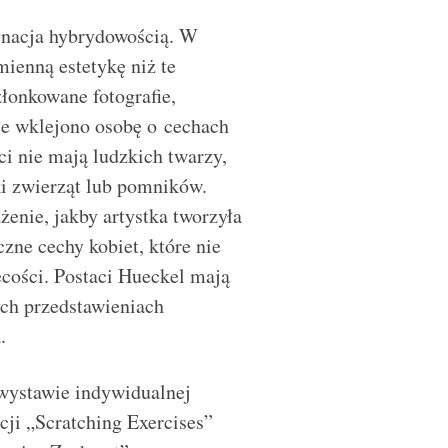
ynacja hybrydowością. W
ienną estetykę niż te
złonkowane fotografie,
ce wklejono osobę o cechach
i nie mają ludzkich twarzy,
ki zwierząt lub pomników.
żenie, jakby artystka tworzyła
zne cechy kobiet, które nie
ecości. Postaci Hueckel mają
ych przedstawieniach
.
wystawie indywidualnej
ji „Scratching Exercises”