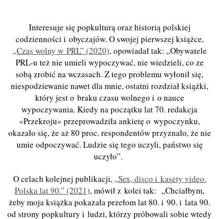
Interesuje się popkulturą oraz historią polskiej
codzienności i obyczajów. O swojej pierwszej książce,
„Czas wolny w PRL” (2020)
, opowiadał tak: „Obywatele
PRL-u też nie umieli wypoczywać, nie wiedzieli, co ze
sobą zrobić na wczasach. Z tego problemu wyłonił się,
niespodziewanie nawet dla mnie, ostatni rozdział książki,
który jest o braku czasu wolnego i o nauce
wypoczywania. Kiedy na początku lat 70. redakcja
«Przekroju» przeprowadziła ankietę o wypoczynku,
okazało się, że aż 80 proc. respondentów przyznało, że nie
umie odpoczywać. Ludzie się tego uczyli, państwo się
uczyło”.
O celach kolejnej publikacji,
„Sex, disco i kasety video.
Polska lat 90.” (2021)
, mówił z kolei tak: „Chciałbym,
żeby moja książka pokazała przełom lat 80. i 90. i lata 90.
od strony popkultury i ludzi, którzy próbowali sobie wtedy