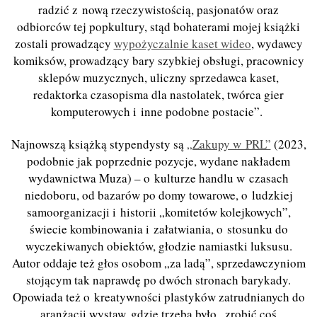
radzić z nową rzeczywistością, pasjonatów oraz
odbiorców tej popkultury, stąd bohaterami mojej książki
zostali prowadzący
wypożyczalnie kaset wideo
, wydawcy
komiksów, prowadzący bary szybkiej obsługi, pracownicy
sklepów muzycznych, uliczny sprzedawca kaset,
redaktorka czasopisma dla nastolatek, twórca gier
komputerowych i inne podobne postacie”.
Najnowszą książką stypendysty są
„Zakupy w PRL”
(2023,
podobnie jak poprzednie pozycje, wydane nakładem
wydawnictwa Muza) – o kulturze handlu w czasach
niedoboru, od bazarów po domy towarowe, o ludzkiej
samoorganizacji i historii „komitetów kolejkowych”,
świecie kombinowania i załatwiania, o stosunku do
wyczekiwanych obiektów, głodzie namiastki luksusu.
Autor oddaje też głos osobom „za ladą”, sprzedawczyniom
stojącym tak naprawdę po dwóch stronach barykady.
Opowiada też o kreatywności plastyków zatrudnianych do
aranżacji wystaw, gdzie trzeba było „zrobić coś