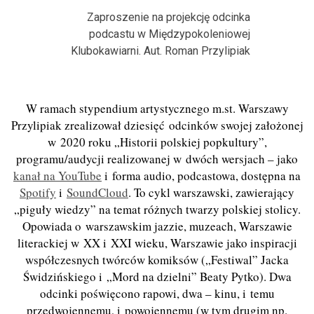
Zaproszenie na projekcję odcinka
podcastu w Międzypokoleniowej
Klubokawiarni. Aut. Roman Przylipiak
W ramach stypendium artystycznego m.st. Warszawy
Przylipiak zrealizował dziesięć odcinków swojej założonej
w 2020 roku „Historii polskiej popkultury”,
programu/audycji realizowanej w dwóch wersjach – jako
kanał na YouTube
i forma audio, podcastowa, dostępna na
Spotify
i
SoundCloud
. To cykl warszawski, zawierający
„piguły wiedzy” na temat różnych twarzy polskiej stolicy.
Opowiada o warszawskim jazzie, muzeach, Warszawie
literackiej w XX i XXI wieku, Warszawie jako inspiracji
współczesnych twórców komiksów („Festiwal” Jacka
Świdzińskiego i „Mord na dzielni” Beaty Pytko). Dwa
odcinki poświęcono rapowi, dwa – kinu, i temu
przedwojennemu, i powojennemu (w tym drugim np.