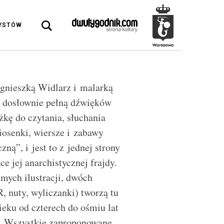
DYSTÓW
gnieszką Widlarz i malarką
ę
dos
łownie pełną dźwięk
ó
w
żkę do czytania, słuchania
piosenki, wiersze i zabawy
czną”, i jest to z jednej strony
e jej anarchistycznej frajdy.
amych ilustracji, dw
ó
ch
 nuty, wyliczanki) tworzą tu
ieku
od czterech do ośmiu
lat
. „Wszystkie zaproponowane