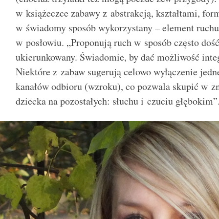
w książeczce zabawy z abstrakcją, kształtami, fo
w świadomy spos
ó
b wykorzystany – element ruchu
w posłowiu. „Proponują ruch w spos
ó
b czę
sto do
ś
ukierunkowany. Świadomie, by dać możliwość integ
Niekt
ó
re z zabaw sugerują celowo wyłączenie jedn
kanałów odbioru (wzroku), co pozwala skupić w z
dziecka na pozostałych: słuchu i czuciu głębokim”