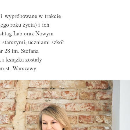
 i wypr
ó
bowane w trakcie
ego roku życia) i ich
ashtag Lab oraz Nowym
i starszymi, uczniami szkół
r 28 im. Stefana
 i książka zostały
m.st. Warszawy.