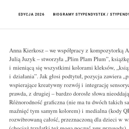
EDYCJA 2026
BIOGRAMY STYPENDYSTEK / STYPEN
Anna Kierkosz – we współpracy z kompozytorką A
Julią Juzyk – stworzyła „
Plim Plam Plum
”, książk
i mieniącą się wszystkimi kolorami kleks
ó
w, „ksią
i działania”. Jak głosi podtytuł, pozycja zawiera „
wspierające kreatywny rozw
ó
j i integrację sensory
prawda, z drugiej – bardzo dorosłe słowa nieoddając
Różnorodność graficzna (nie ma tu dw
ó
ch takich s
ma
źnięć tym samym kolorem) i medialna (kody QR,
rozwibrowaną całość, przeznaczoną dla dzieci w w
(chociaż trzylatki też mogą poczuć zew przygody)