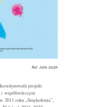
Aut. Julia Juzyk
 koordynowała projekt
a i współtw
ó
rczyni
 w 2011 roku „Smykofonia”,