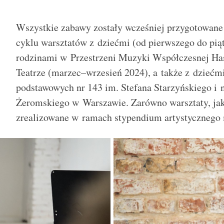
Wszystkie zabawy zostały wcześniej przygotowane
cyklu warsztat
ó
w z dziećmi (od pierwszego do piąt
rodzinami w Przestrzeni Muzyki Współczesnej H
Teatrze (marzec–wrzesień
2024), a tak
że z dziećm
podstawowych nr 143 im. Stefana Starzyńskiego i n
Żeromskiego w Warszawie. Zar
ó
wno warsztaty, jak
zrealizowane w ramach stypendium artystycznego 