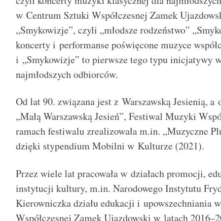
czyli koncerty muzyki klasycznej dla najmłodszyc
w Centrum Sztuki Współczesnej Zamek Ujazdowski
„Smykowizje”, czyli „młodsze rodzeństwo” „Smyko
koncerty i performanse poświęcone muzyce współc
i „Smykowizje” to pierwsze tego typu inicjatywy 
najmłodszych odbiorc
ó
w.
Od lat
90.
związana jest z Warszawską Jesienią, a
„Małą Warszawską Jesień”, Festiwal Muzyki Współ
ramach festiwalu zrealizowała m.in. „Muzyczne Plu
dzięki
stypendium Mobilni w Kulturze (2021).
Przez wiele lat pracowała w działach promocji, ed
instytucji kultury, m.in. Narodowego Instytutu Fr
Kierowniczka działu edukacji i upowszechniania 
Współczesnej Zamek Ujazdowski w latach 2016–20