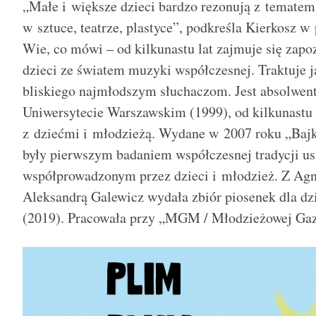
„Małe i większe dzieci bardzo rezonują z tematem 
w sztuce, teatrze, plastyce”, podkreśla Kierkosz w
Wie
,
co m
ó
wi – od kilkunastu lat zajmuje się za
dzieci ze światem muzyki współczesnej. Traktuje j
bliskiego najmłodszym słuchaczom. Jest a
bsolwen
Uniwersytecie Warszawskim (1999), od kilkunastu l
z dziećmi i młodzieżą. Wydane w 2007 roku „Bajk
były pierwszym badaniem współczesnej tradycji u
współprowadzonym przez dzieci i młodzież. Z Agni
Aleksandrą Galewicz wydała zbi
ó
r piosenek dla dz
(2019). Pracowała przy „MGM / Młodzieżowej Gaz