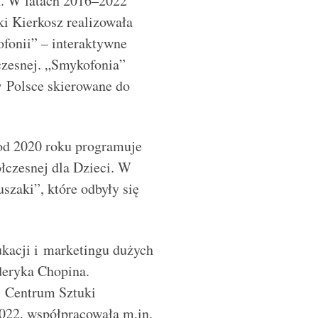
h. W latach 2016–2022
 Kierkosz realizowała
fonii” – interaktywne
zesnej. „Smykofonia”
w Polsce skierowane do
 od 2020 roku programuje
czesnej dla Dzieci. W
szaki”, kt
ó
re odbyły się
ukacji i marketingu dużych
yderyka Chopina.
w Centrum Sztuki
22, współpracowała m.in.