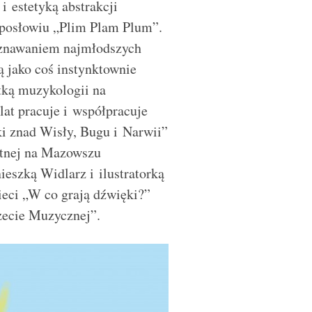
i estetyką abstrakcji
 posłowiu „
Plim Plam Plum
”.
poznawaniem najmłodszych
ą jako coś instynktownie
tk
ą muzykologii na
at pracuje i współpracuje
i znad Wisły, Bugu i Narwii”
stnej na Mazowszu
eszką Widlarz i ilustratorką
ieci „W co grają dźwię
ki?
”
ecie Muzycznej”.