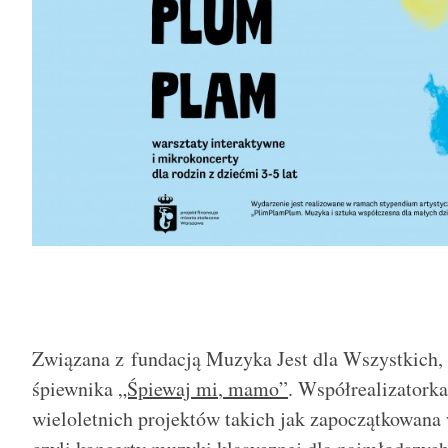
Zwi
ązana z
f
undacją Muzyka
J
est dla
W
szystkich
,
śpiewnika
„Śpiewaj mi
,
mamo”
. Współrealizatork
wieloletnich projekt
ó
w takich jak zapoczątkowana