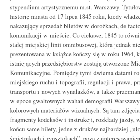
stypendium artystycznemu m.st. Warszawy. Tytuło
historię miasta od 17 lipca 1845 roku, kiedy wład
nakazujący sprzedaż biletów w dorożkach, de fact
komunikacji w mieście. Co ciekawe, 1845 to równi
stałej miejskiej linii omnibusowej, która jednak ni
prezentowana w książce kończy się w roku 1964, ki
istniejących przedsiębiorstw zostają utworzone Mi
Komunikacyjne. Pomiędzy tymi dwiema datami roz
miejskiego ruchu i topografii, regulacji i prawa, p
transportu i nowych wynalazków, a także przemian 
w epoce gwałtownych wahań demografii Warszawy. 
kolorowych materiałów wizualnych. Są tam zdjęcia,
fragmenty kodeksów i instrukcji, rozkłady jazdy, w
końcu same bilety, jedne z druków najbardziej „ul
śmietnikach i rynsztokach”, poza zainteresowaniem