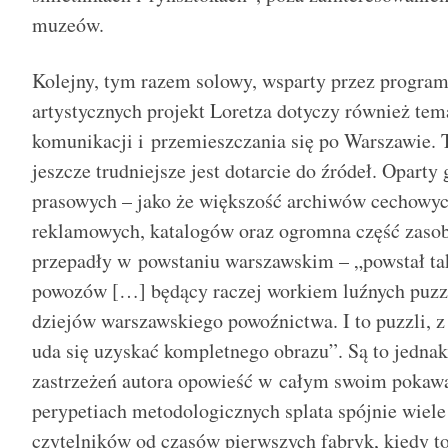
muzeów.
Kolejny, tym razem solowy, wsparty przez progra
artystycznych projekt Loretza dotyczy również tema
komunikacji i przemieszczania się po Warszawie. 
jeszcze trudniejsze jest dotarcie do źródeł. Opart
prasowych – jako że większość archiwów cechowyc
reklamowych, katalogów oraz ogromna część zas
przepadły w powstaniu warszawskim – „powstał ta
powozów […] będący raczej workiem luźnych puzzl
dziejów warszawskiego powoźnictwa. I to puzzli, z
uda się uzyskać kompletnego obrazu”. Są to jedn
zastrzeżeń autora opowieść w całym swoim pokawa
perypetiach metodologicznych splata spójnie wiel
czytelników od czasów pierwszych fabryk, kiedy 