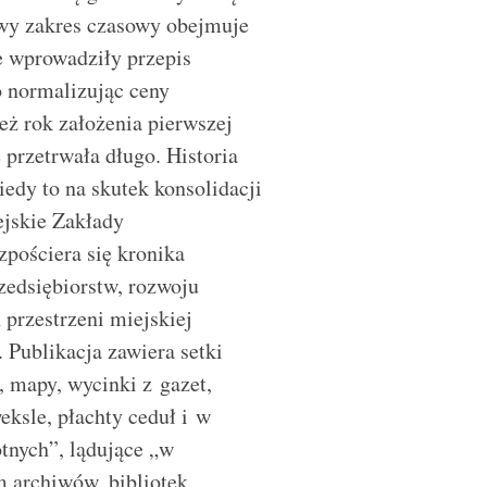
wy zakres czasowy obejmuje
ze wprowadziły przepis
o normalizując ceny
eż rok założenia pierwszej
e przetrwała długo. Historia
edy to na skutek konsolidacji
ejskie Zakłady
pościera się kronika
rzedsiębiorstw, rozwoju
przestrzeni miejskiej
Publikacja zawiera setki
 mapy, wycinki z gazet,
eksle, płachty ceduł i w
otnych”, lądujące „w
 archiwów, bibliotek,