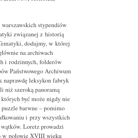
m warszawskich stypendiów
tyki związanej z historią
Tematyki, dodajmy, w której
y głównie na archiwach
h i rodzinnych, folderów
obów Państwowego Archiwum
k naprawdę leksykon fabryk
i niż szeroką panoramą
 których być może nigdy nie
ak puzzle barwne – pomimo
łkowaniu i przy wszystkich
e wątków. Loretz prowadzi
to w połowie XVIII wieku