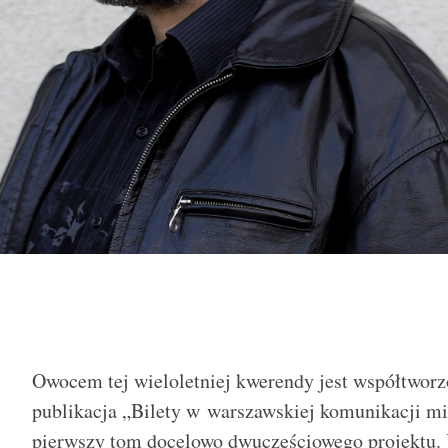
Owocem tej wieloletniej kwerendy jest współtwo
publikacja „Bilety w warszawskiej komunikacji mi
pierwszy tom docelowo dwuczęściowego projektu. 