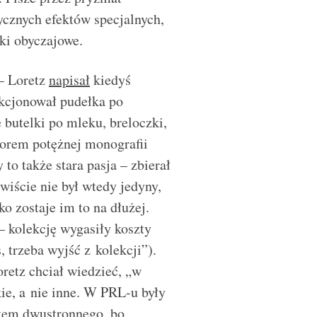
ycznych efektów specjalnych,
tki obyczajowe.
– Loretz
napisał
kiedyś
ekcjonował pudełka po
 butelki po mleku, breloczki,
torem potężnej monografii
to także stara pasja – zbierał
wiście nie był wtedy jedyny,
o zostaje im to na dłużej.
 – kolekcję wygasiły koszty
, trzeba wyjść z kolekcji”).
oretz chciał wiedzieć, „w
akie, a nie inne. W PRL-u były
otem dwustronnego, bo