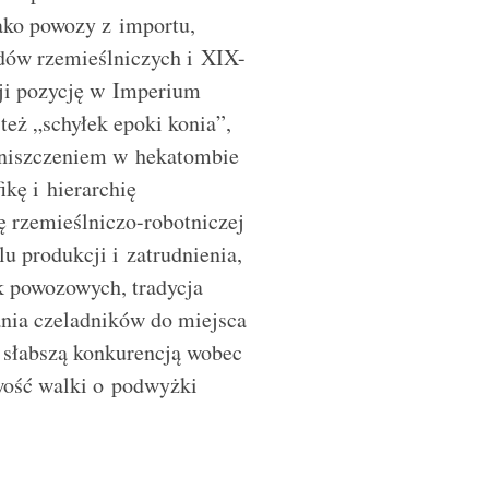
ako powozy z importu,
dów rzemieślniczych i XIX-
cji pozycję w Imperium
też „schyłek epoki konia”,
 zniszczeniem w hekatombie
ikę i hierarchię
ę rzemieślniczo-robotniczej
 produkcji i zatrudnienia,
k powozowych, tradycja
ania czeladników do miejsca
z słabszą konkurencją wobec
wość walki o podwyżki