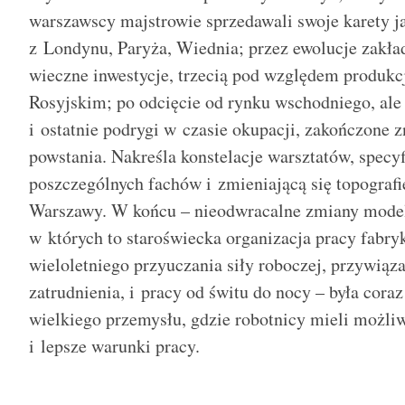
warszawscy majstrowie sprzedawali swoje karety j
z Londynu, Paryża, Wiednia; przez ewolucje zakła
wieczne inwestycje, trzecią pod względem produk
Rosyjskim; po odcięcie od rynku wschodniego, ale 
i ostatnie podrygi w czasie okupacji, zakończone
powstania. Nakreśla konstelacje warsztatów, specyf
poszczególnych fachów i zmieniającą się topografi
Warszawy. W końcu – nieodwracalne zmiany modelu
w których to staroświecka organizacja pracy fabry
wieloletniego przyuczania siły roboczej, przywiąz
zatrudnienia, i pracy od świtu do nocy – była cora
wielkiego przemysłu, gdzie robotnicy mieli możli
i lepsze warunki pracy.