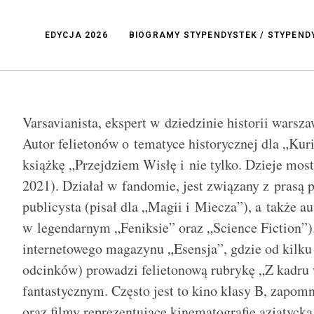
EDYCJA 2026
BIOGRAMY STYPENDYSTEK / STYPEN
Varsavianista, ekspert w dziedzinie historii warsz
Autor felietonów o tematyce historycznej dla „Ku
książkę „Przejdziem Wisłę i nie tylko. Dzieje m
2021). Działał w fandomie, jest związany z prasą p
publicysta (pisał dla „Magii i Miecza”), a także a
w legendarnym „Feniksie” oraz „Science Fiction”).
internetowego magazynu „Esensja”, gdzie od kilku 
odcinków) prowadzi felietonową rubrykę „Z kadru 
fantastycznym. Często jest to kino klasy B, zapomn
oraz filmy reprezentujące kinematografię azjatycką