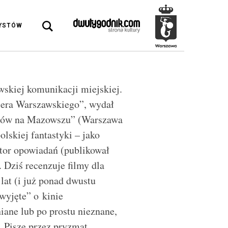
DYSTÓW
awskiej komunikacji miejskiej.
riera Warszawskiego”, wydał
ostów na Mazowszu” (Warszawa
olskiej fantastyki – jako
utor opowiadań (publikował
 Dziś recenzuje filmy dla
lat (i już ponad dwustu
wyjęte” o kinie
iane lub po prostu nieznane,
. Pisze przez pryzmat