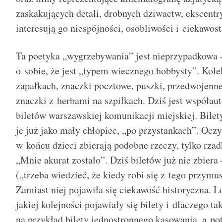
zaskakujących detali, drobnych dziwactw, ekscentr
interesują go niespójności, osobliwości i ciekawos
Ta poetyka „wygrzebywania” jest nieprzypadkowa 
o sobie, że jest „typem wiecznego hobbysty”. Kol
zapałkach, znaczki pocztowe, puszki, przedwojenne
znaczki z herbami na szpilkach. Dziś jest współau
biletów warszawskiej komunikacji miejskiej. Bilety 
je już jako mały chłopiec, „po przystankach”. Oczy
w końcu dzieci zbierają podobne rzeczy, tylko rzadk
„Mnie akurat zostało”. Dziś biletów już nie zbiera
(„trzeba wiedzieć, że kiedy robi się z tego przymus
Zamiast niej pojawiła się ciekawość historyczna. L
jakiej kolejności pojawiały się bilety i dlaczego t
na przykład bilety jednostronnego kasowania, a p