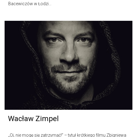
Bacewiczów w Łodzi...
Wacław Zimpel
„Oj, nie mogę się zatrzymać!” – tytuł krótkiego filmu Zbigniewa