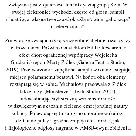
związana jest z queerowo-feministyczną grupą Kem. W
swojej elektronice wychodzi często od głosu, sampli
i beatów, a własną twórczość określa słowami „alienacja”
i „eteryczność”.
Zoi wraz ze swoją muzyką szczególnie chętnie towarzyszy
teatrowi tańca. Poświęcona afektom Fałda: Research to
efekt choreograficznej współpracy Wojciecha
Grudzińskiego i Marty Ziółek (Galeria Teatru Studio,
2019). Przetworzone i zapętlone sample wokalne ustępują
miejsca połamanemu beatowi. Na końcu oba elementy
roztapiają się w sobie. Michailova pracowała z Ziółek
także przy „Monsterze” (Teatr Studio, 2021),
udowadniając stylistyczną wszechstronność
w dźwiękowym ukazaniu cielesno-emocjonalnej natury
kobiety. Pojawiają się tu zarówno chóralne wokalizy,
delikatne pulsy i groźne erupcje elektroniki, jak
i fizjologiczne odgłosy nagrane w AMSR-owym zbliżeniu.