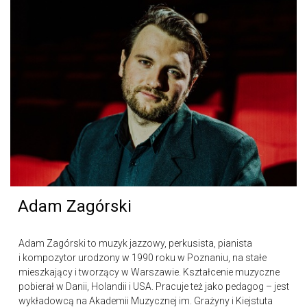
Adam Zagórski
Adam Zagórski to muzyk jazzowy, perkusista, pianista
i kompozytor urodzony w 1990 roku w Poznaniu, na stałe
mieszkający i tworzący w Warszawie. Kształcenie muzyczne
pobierał w Danii, Holandii i USA. Pracuje też jako pedagog – jest
wykładowcą na Akademii Muzycznej im. Grażyny i Kiejstuta