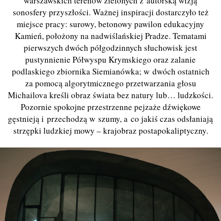
warszawskich terenów zielonych z autorską wizją
sonosfery przyszłości. Ważnej inspiracji dostarczyło też
miejsce pracy: surowy, betonowy pawilon edukacyjny
Kamień, położony na nadwiślańskiej Pradze. Tematami
pierwszych dwóch półgodzinnych słuchowisk jest
pustynnienie Półwyspu Krymskiego oraz zalanie
podlaskiego zbiornika Siemianówka; w dwóch ostatnich
za pomocą algorytmicznego przetwarzania głosu
Michailova kreśli obraz świata bez natury lub… ludzkości.
Pozornie spokojne przestrzenne pejzaże dźwiękowe
gęstnieją i przechodzą w szumy, a co jakiś czas odsłaniają
strzępki ludzkiej mowy – krajobraz postapokaliptyczny.