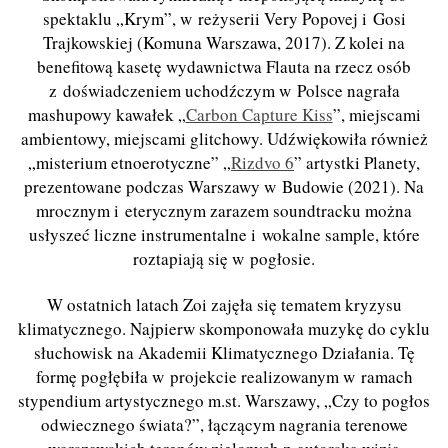
spektaklu „Krym”, w reżyserii Very Popovej i Gosi
Trajkowskiej (Komuna Warszawa, 2017). Z kolei na
benefitową kasetę wydawnictwa Flauta na rzecz osób
z doświadczeniem uchodźczym w Polsce nagrała
mashupowy kawałek „
Carbon Capture Kiss
”, miejscami
ambientowy, miejscami glitchowy. Udźwiękowiła również
„misterium etnoerotyczne” „
Rizdvo 6
” artystki Planety,
prezentowane podczas Warszawy w Budowie (2021). Na
mrocznym i eterycznym zarazem soundtracku można
usłyszeć liczne instrumentalne i wokalne sample, które
roztapiają się w pogłosie.
W ostatnich latach Zoi zajęła się tematem kryzysu
klimatycznego. Najpierw skomponowała muzykę do cyklu
słuchowisk na Akademii Klimatycznego Działania. Tę
formę pogłębiła w projekcie realizowanym w ramach
stypendium artystycznego m.st. Warszawy, „Czy to pogłos
odwiecznego świata?”, łączącym nagrania terenowe