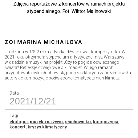
Zdjęcia reportażowe z koncertów w ramach projektu
stypendialnego. Fot. Wiktor Malinowski
ZOI MARINA MICHAILOVA
Urodzona w 1992 roku artystka dźwiękowa i kompozytorka. W
2021 roku otrzymała stypendium artystyczne m.st. Warszawy
w dziedzinie muzyki na projekt „Czy to pogłos odwiecznego
świata? Refleksje dźwiękowe o klimacie”. W jego ramach
przygotowała cykl słuchowisk, podczas których zaprezentowała
autorskie kompozycje poświęcone tematyce zmian klimatu.
Data
2021/12/21
Tagi
ekologia
,
muzyka na żywo
,
słuchowisko
,
kompozycja
,
koncert
,
kryzys klimatyczny