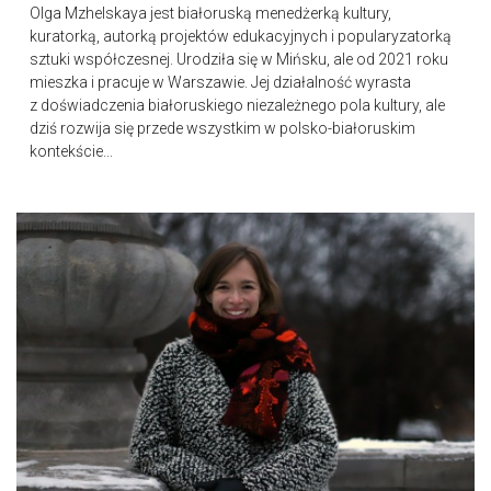
Olga Mzhelskaya jest białoruską menedżerką kultury,
kuratorką, autorką projektów edukacyjnych i popularyzatorką
sztuki współczesnej. Urodziła się w Mińsku, ale od 2021 roku
mieszka i pracuje w Warszawie. Jej działalność wyrasta
z doświadczenia białoruskiego niezależnego pola kultury, ale
dziś rozwija się przede wszystkim w polsko-białoruskim
kontekście...