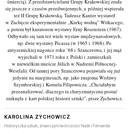
śmiercią). Z przedstawicielami Grupy Krakowskiej znała
się jeszcze z czasów przedwojennych, a później wspierała
też II Grupę Krakowską. Tadeusz Kantor wystawił
w Zachęcie eksperymentalnie „Kurkę wodną” Witkacego,
a potem był kuratorem wystawy Erny Rosenstein (1967).
Odbywało się tam też wiele wystaw międzynarodowych,
np. dwie wystawy Picassa (w 1965 i 1968). Po
antysemickiej nagonce roku ’68 i Szancerowa, i jej mąż
wyjechali w 1971 roku z Polski i zamieszkali
w niewielkim mieście Jülich w Nadrenii Północnej-
Westfalii. Od tamtej pory Szancerowa pojawiała się już
jedynie na marginesach, np. jako znajoma Wisławy
Szymborskiej i Kornela Filipowicza. „Chciałabym
przeanalizować, dlaczego ta charyzmatyczna postać
zniknęła z kart polskiej historii sztuki”, pisze Zychowicz.
KAROLINA ZYCHOWICZ
Historyczka sztuki, znawczyni twórczości Nadii i Fernanda