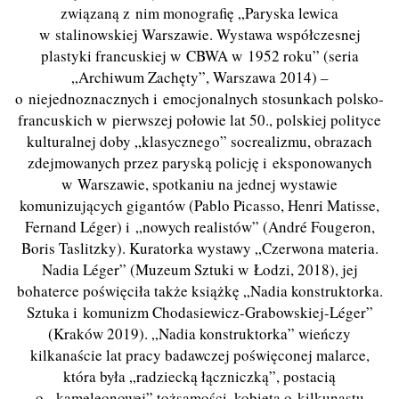
związaną z nim monografię „Paryska lewica
w stalinowskiej Warszawie. Wystawa współczesnej
plastyki francuskiej w CBWA w 1952 roku” (seria
„Archiwum Zachęty”, Warszawa 2014) –
o niejednoznacznych i emocjonalnych stosunkach polsko-
francuskich w pierwszej połowie lat 50., polskiej polityce
kulturalnej doby „klasycznego” socrealizmu, obrazach
zdejmowanych przez paryską policję i eksponowanych
w Warszawie, spotkaniu na jednej wystawie
komunizujących gigantów (Pablo Picasso, Henri Matisse,
Fernand Léger) i „nowych realistów” (André Fougeron,
Boris Taslitzky). Kuratorka wystawy „Czerwona materia.
Nadia Léger” (Muzeum Sztuki w Łodzi, 2018), jej
bohaterce poświęciła także książkę „Nadia konstruktorka.
Sztuka i komunizm Chodasiewicz-Grabowskiej-Léger”
(Kraków 2019). „Nadia konstruktorka” wieńczy
kilkanaście lat pracy badawczej poświęconej malarce,
która była „radziecką łączniczką”, postacią
o „kameleonowej” tożsamości, kobietą o kilkunastu