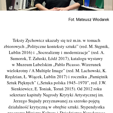
Fot. Mateusz Włodarek
Teksty Zychowicz ukazały się też m.in. w tomach
zbiorowych „Polityczne konteksty sztuki” (red. M. Stępnik,
Lublin 2016) i „Socrealizmy i modernizacje” (red. A.
Sumorok, T. Załuski, Łódź 2017), katalogu wystawy
w Muzeum Lubelskim „Pablo Picasso. Wizerunek
wielokrotny / A Multiple Image” (red. M. Lachowski, K.
Rzędzian, Ł. Wiącek, Lublin 2017) i roczniku „Pamiętnik
Sztuk Pięknych” („Sztuka polska 1945–1970”, red. J.W.
Sienkiewicz, E. Toniak, Toruń 2015). Od 2012 roku
sekretarz kapituły Nagrody Krytyki Artystycznej im.
Jerzego Stajudy przyznawanej za szeroko pojętą
działalność krytyczną w obrębie sztuki. Stypendystka
programu Ministra Kultury i Dziedzictwa Narodowego