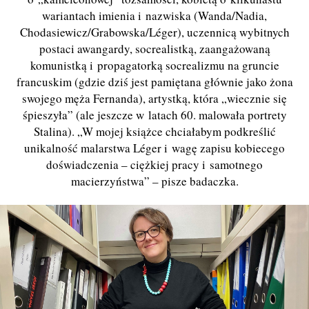
wariantach imienia i nazwiska (Wanda/Nadia,
Chodasiewicz/Grabowska/Léger), uczennicą wybitnych
postaci awangardy, socrealistką, zaangażowaną
komunistką i propagatorką socrealizmu na gruncie
francuskim (gdzie dziś jest pamiętana głównie jako żona
swojego męża Fernanda), artystką, która „wiecznie się
śpieszyła” (ale jeszcze w latach 60. malowała portrety
Stalina). „W mojej książce chciałabym podkreślić
unikalność malarstwa Léger i wagę zapisu kobiecego
doświadczenia – ciężkiej pracy i samotnego
macierzyństwa” – pisze badaczka.