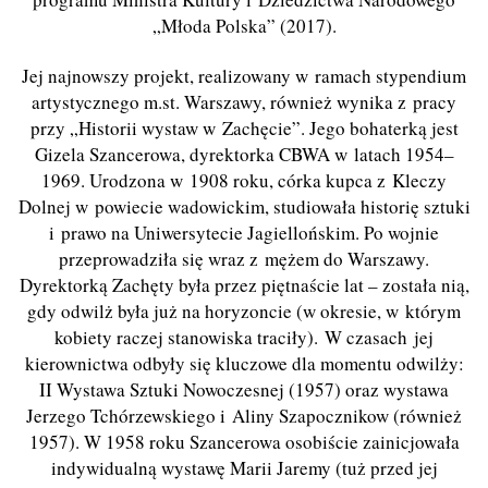
„Młoda Polska” (2017).
Jej najnowszy projekt, realizowany w ramach stypendium
artystycznego m.st. Warszawy, również wynika z pracy
przy „Historii wystaw w Zachęcie”. Jego bohaterką jest
Gizela Szancerowa, dyrektorka CBWA w latach 1954–
1969. Urodzona w 1908 roku, córka kupca z Kleczy
Dolnej w powiecie wadowickim, studiowała historię sztuki
i prawo na Uniwersytecie Jagiellońskim. Po wojnie
przeprowadziła się wraz z mężem do Warszawy.
Dyrektorką Zachęty była przez piętnaście lat – została nią,
gdy odwilż była już na horyzoncie (w okresie, w którym
kobiety raczej stanowiska traciły). W czasach jej
kierownictwa odbyły się kluczowe dla momentu odwilży:
II Wystawa Sztuki Nowoczesnej (1957) oraz wystawa
Jerzego Tchórzewskiego i Aliny Szapocznikow (również
1957). W 1958 roku Szancerowa osobiście zainicjowała
indywidualną wystawę Marii Jaremy (tuż przed jej