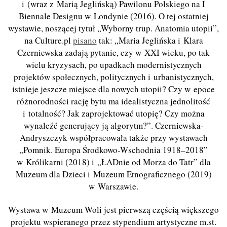
i (wraz z Marią Jeglińską) Pawilonu Polskiego na I
Biennale Designu w Londynie (2016). O tej ostatniej
wystawie, noszącej tytuł „Wyborny trup. Anatomia utopii”,
na Culture.pl
pisano
tak: „Maria Jeglińska i Klara
Czerniewska zadają pytanie, czy w XXI wieku, po tak
wielu kryzysach, po upadkach modernistycznych
projektów społecznych, politycznych i urbanistycznych,
istnieje jeszcze miejsce dla nowych utopii? Czy w epoce
różnorodności rację bytu ma idealistyczna jednolitość
i totalność? Jak zaprojektować utopię? Czy można
wynaleźć generujący ją algorytm?”. Czerniewska-
Andryszczyk współpracowała także przy wystawach
„Pomnik. Europa Środkowo-Wschodnia 1918–2018”
w Królikarni (2018) i „ŁADnie od Morza do Tatr” dla
Muzeum dla Dzieci i Muzeum Etnograficznego (2019)
w Warszawie.
Wystawa w Muzeum Woli jest pierwszą częścią większego
projektu wspieranego przez stypendium artystyczne m.st.