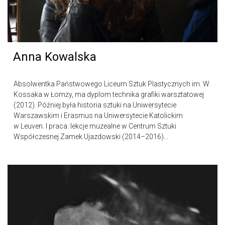
Anna Kowalska
Absolwentka Państwowego Liceum Sztuk Plastycznych im. W.
Kossaka w Łomży, ma dyplom technika grafiki warsztatowej
(2012). Później była historia sztuki na Uniwersytecie
Warszawskim i Erasmus na Uniwersytecie Katolickim
w Leuven. I praca: lekcje muzealne w Centrum Sztuki
Współczesnej Zamek Ujazdowski (2014–2016)...