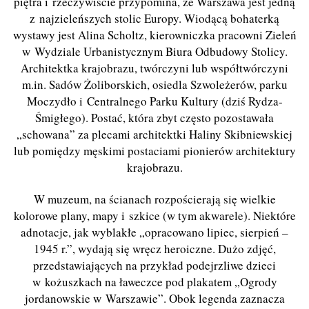
piętra i rzeczywiście przypomina, że Warszawa jest jedną
z najzieleńszych stolic Europy. Wiodącą bohaterką
wystawy jest Alina Scholtz, kierowniczka pracowni Zieleń
w Wydziale Urbanistycznym Biura Odbudowy Stolicy.
Architektka krajobrazu, twórczyni lub współtwórczyni
m.in. Sadów Żoliborskich, osiedla Szwoleżerów, parku
Moczydło i Centralnego Parku Kultury (dziś Rydza-
Śmigłego). Postać, która zbyt często pozostawała
„schowana” za plecami architektki Haliny Skibniewskiej
lub pomiędzy męskimi postaciami pionierów architektury
krajobrazu.
W muzeum, na ścianach rozpościerają się wielkie
kolorowe plany, mapy i szkice (w tym akwarele). Niektóre
adnotacje, jak wyblakłe „opracowano lipiec, sierpień –
1945 r.”, wydają się wręcz heroiczne. Dużo zdjęć,
przedstawiających na przykład podejrzliwe dzieci
w kożuszkach na ławeczce pod plakatem „Ogrody
jordanowskie w Warszawie”. Obok legenda zaznacza