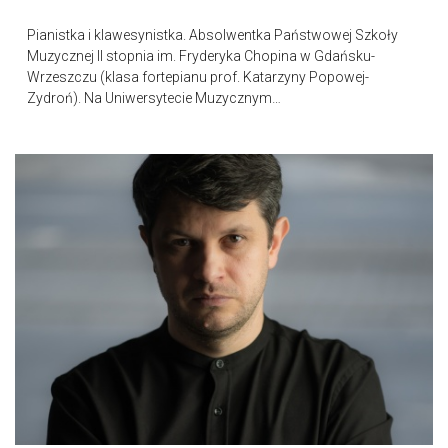
Pianistka i klawesynistka. Absolwentka Państwowej Szkoły
Muzycznej II stopnia im. Fryderyka Chopina w Gdańsku-
Wrzeszczu (klasa fortepianu prof. Katarzyny Popowej-
Zydroń). Na Uniwersytecie Muzycznym…