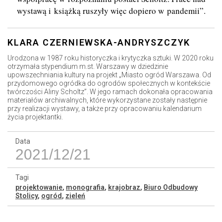
wystawą i książką ruszyły więc dopiero w pandemii”.
KLARA CZERNIEWSKA-ANDRYSZCZYK
Urodzona w 1987 roku historyczka i krytyczka sztuki. W 2020 roku
otrzymała stypendium m.st. Warszawy w dziedzinie
upowszechniania kultury na projekt „Miasto ogród Warszawa. Od
przydomowego ogródka do ogrodów społecznych w kontekście
twórczości Aliny Scholtz”. W jego ramach dokonała opracowania
materiałów archiwalnych, które wykorzystane zostały następnie
przy realizacji wystawy, a także przy opracowaniu kalendarium
życia projektantki.
Data
2021/12/21
Tagi
projektowanie
,
monografia
,
krajobraz
,
Biuro Odbudowy
Stolicy
,
ogród
,
zieleń