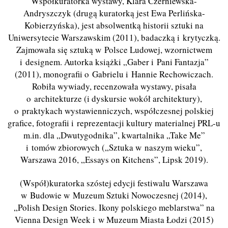
Współkuratorka wystawy, Klara Czerniewska-
Andryszczyk (drugą kuratorką jest Ewa Perlińska-
Kobierzyńska), jest absolwentką historii sztuki na
Uniwersytecie Warszawskim (2011), badaczką i krytyczką.
Zajmowała się sztuką w Polsce Ludowej, wzornictwem
i designem. Autorka książki „Gaber i Pani Fantazja”
(2011), monografii o Gabrielu i Hannie Rechowiczach.
Robiła wywiady, recenzowała wystawy, pisała
o architekturze (i dyskursie wokół architektury),
o praktykach wystawienniczych, współczesnej polskiej
grafice, fotografii i reprezentacji kultury materialnej PRL-u
m.in. dla „Dwutygodnika”, kwartalnika „Take Me”
i tomów zbiorowych („Sztuka w naszym wieku”,
Warszawa 2016, „Essays on Kitchens”, Lipsk 2019).
(Współ)kuratorka szóstej edycji festiwalu Warszawa
w Budowie w Muzeum Sztuki Nowoczesnej (2014),
„Polish Design Stories. Ikony polskiego meblarstwa” na
Vienna Design Week i w Muzeum Miasta Łodzi (2015)