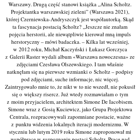
Warszawy. Drugą część stanowi książka „Alina Scholtz.
Projektantka warszawskiej zieleni” (Warszawa 2021),
której Czerniewska-Andryszczyk jest współautorką. Skąd
ta fascynacja postacią Scholtz? „Jeszcze nie znałam
pojęcia herstorii, ale niewątpliwie kierował mną impuls
herstoryczny – mówi badaczka. – Kilka lat wcześniej,
w 2012 roku, Michał Kaczyński i Łukasz Gorczyca
z Galerii Raster wydali album «Warszawa nowoczesna» ze
zdjęciami Czesława Olszewskiego. I tam właśnie
natknęłam się na pierwsze wzmianki o Scholtz – podpisy
pod zdjęciami, suche informacje, nic więcej.
Zaintrygowało mnie to, że nikt w to nie wszedł, nie pokusił
się o większy risercz. Już wtedy rozmawiałam o tym
z moim przyjacielem, architektem Simone De Iacobisem.
Simone wraz z Gosią Kuciewicz, jako Grupa Projektowa
Centrala, rozpracowywali zapomniane postacie, ważne
z punktu widzenia lokalnych iteracji modernizmu. W
styczniu lub lutym 2019 roku Simone zaproponował mi
współpracę w rozpoznaniu postaci Scholtz. Prace nad