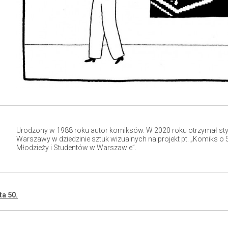
Urodzony w 1988 roku autor komiksów. W 2020 roku otrzymał sty
Warszawy w dziedzinie sztuk wizualnych na projekt pt. „Komiks o
Młodzieży i Studentów w Warszawie”.
ta 50.