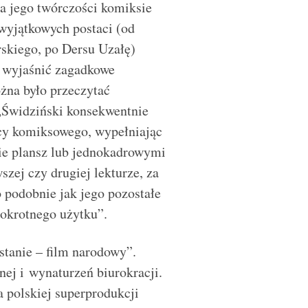
a jego twórczości komiksie
 wyjątkowych postaci (od
rskiego, po Dersu Uzałę)
 wyjaśnić zagadkowe
żna było przeczytać
„Świdziński konsekwentnie
rcy komiksowego, wypełniając
cie plansz lub jednokadrowymi
zej czy drugiej lekturze, za
o podobnie jak jego pozostałe
lokrotnego użytku”.
stanie – film narodowy”.
ej i wynaturzeń biurokracji.
 polskiej superprodukcji