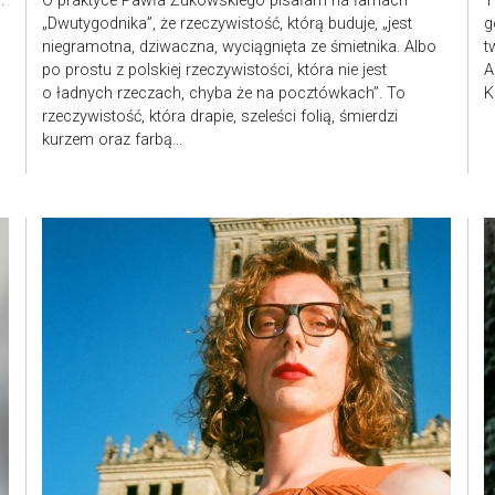
.
O praktyce Pawła Żukowskiego pisałam na łamach
T
„Dwutygodnika”, że rzeczywistość, którą buduje, „jest
g
niegramotna, dziwaczna, wyciągnięta ze śmietnika. Albo
t
po prostu z polskiej rzeczywistości, która nie jest
A
o ładnych rzeczach, chyba że na pocztówkach”. To
K
rzeczywistość, która drapie, szeleści folią, śmierdzi
kurzem oraz farbą...