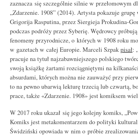
zaznacza się szczególnie silnie w przełomowym dl
„Zdarzenie. 1908” (2014). Artysta pokazuje grupę
Grigorija Rasputina, przez Siergieja Prokudina-Go
podczas podróży przez Syberię. Wędrowcy próbują
fenomeny przyrodnicze, o których w 1908 roku mo
w gazetach w całej Europie. Marceli Szpak
pisał
: 
pracuje na tytuł najzabawniejszego polskiego twó
swoją książkę żartami rozciągniętymi na kilkanaś
absurdami, których można nie zauważyć przy pierws
to na pewno ubarwią lekturę trzecią lub czwartą, b
prace, także «Zdarzenie. 1908» jest komiksem wie
W 2017 roku ukazał się jego kolejny komiks, „Pow
Komiks jest metakomentarzem do polityki kulturaln
Świdziński opowiada w nim o próbie zrealizowania