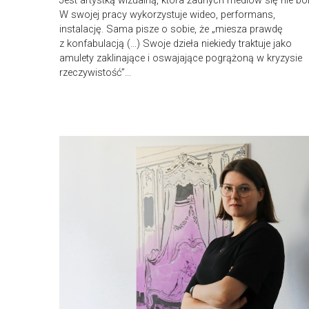
Jest artystką wizualną, która żadnych mediów się nie boi
W swojej pracy wykorzystuje wideo, performans,
instalację. Sama pisze o sobie, że „miesza prawdę
z konfabulacją (…) Swoje dzieła niekiedy traktuje jako
amulety zaklinające i oswajające pogrążoną w kryzysie
rzeczywistość”...