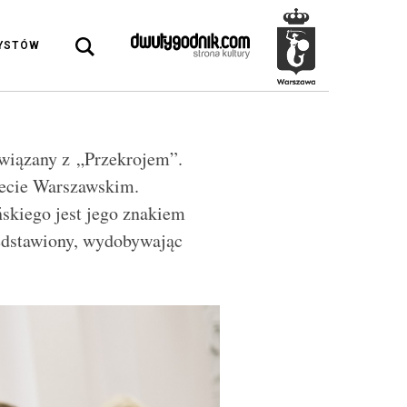
DYSTÓW
Związany z „Przekrojem”.
tecie Warszawskim.
ńskiego jest jego znakiem
edstawiony, wydobywając