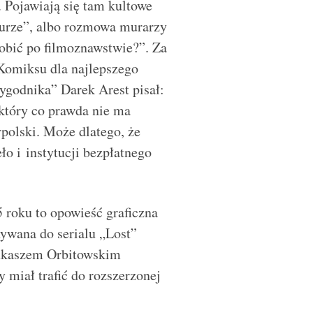
 Pojawiają się tam kultowe
lturze”, albo rozmowa murarzy
robić po filmoznawstwie?”. Za
Komiksu dla najlepszego
godnika” Darek Arest pisał:
 który co prawda nie ma
cypolski. Może dlatego, że
o i instytucji bezpłatnego
 roku to opowieść graficzna
nywana do serialu „Lost”
Łukaszem Orbitowskim
 miał trafić do rozszerzonej