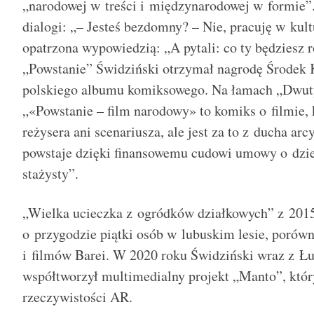
„narodowej w treści i międzynarodowej w formie”.
dialogi: „– Jesteś bezdomny? – Nie, pracuję w ku
opatrzona wypowiedzią: „A pytali: co ty będziesz 
„Powstanie” Świdziński otrzymał nagrodę Środek 
polskiego albumu komiksowego. Na łamach „Dwuty
„«Powstanie – film narodowy» to komiks o filmie,
reżysera ani scenariusza, ale jest za to z ducha ar
powstaje dzięki finansowemu cudowi umowy o dzieł
stażysty”.
„Wielka ucieczka z ogródków działkowych” z 2015
o przygodzie piątki osób w lubuskim lesie, porów
i filmów Barei. W 2020 roku Świdziński wraz z 
współtworzył multimedialny projekt „Manto”, który
rzeczywistości AR.