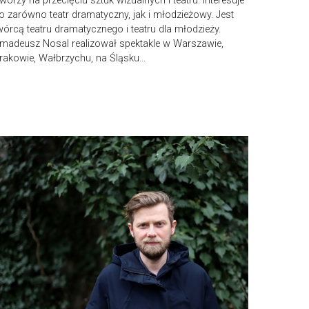
worzy na przecięciu sztuk wizualnych i teatru. Interesuje
o zarówno teatr dramatyczny, jak i młodzieżowy. Jest
wórcą teatru dramatycznego i teatru dla młodzieży.
madeusz Nosal realizował spektakle w Warszawie,
rakowie, Wałbrzychu, na Śląsku...