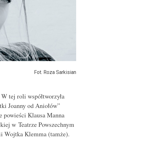
Fot. Roza Sarkisian
 W tej roli współtworzyła
atki Joanny od Aniołów”
ie powieści Klausa Manna
ńskiej w Teatrze Powszechnym
ii Wojtka Klemma (tamże).