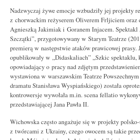
Nadzwyczaj żywe emocje wzbudziły jej projekty r
z chorwackim reżyserem Oliverem Frljiciem oraz
Agnieszką Jakimiak i Goranem Injacem. Spektakl
Szczątki”, przygotowywany w Starym Teatrze (2013
premierą w następstwie ataków prawicowej prasy.
opublikowały w „Didaskaliach” „Szkic spektaklu, k
opowiadający o pracy nad zdjętym przedstawieniem
wystawiona w warszawskim Teatrze Powszechnym 
dramatu Stanisława Wyspiańskiego) została oprote
kontrowersje wywołała m.in. scena fellatio wykon
przedstawiającej Jana Pawła II.
Wichowska często angażuje się w projekty polsko-u
z twórcami z Ukrainy, czego owocem są takie prze