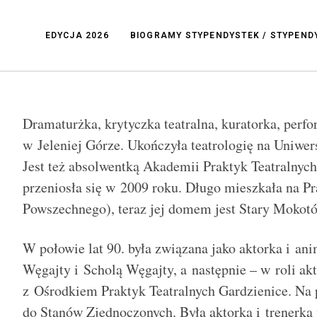
EDYCJA 2026
BIOGRAMY STYPENDYSTEK / STYPEN
Dramaturżka, krytyczka teatralna, kuratorka, perfo
w Jeleniej Górze. Ukończyła teatrologię na Uniwer
Jest też absolwentką Akademii Praktyk Teatralnyc
przeniosła się w 2009 roku. Długo mieszkała na Pr
Powszechnego), teraz jej domem jest Stary Mokot
W połowie lat 90. była związana jako aktorka i a
Węgajty i Scholą Węgajty, a następnie – w roli akto
z Ośrodkiem Praktyk Teatralnych Gardzienice. Na
do Stanów Zjednoczonych. Była aktorką i trenerk