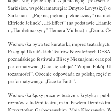
kopał. Mój ojciec kopał. A ja nie będę” (reżyseria
Sarkisian, współdramaturgia: Dmytro Levytskyi) o
Sarkisian – „Piękne, piękne, piękne czasy” (na 
Elfriede Jelinek), „H-Effect” (na podstawie „Haml
i „Hamletmaszyny” Heinera Müllera) i „Demo. Ćwi
Wichowska bywa też kuratorką imprez teatralnych.
Przegląd Ukraińskich Teatrów Niezależnych DESA
poznańskiego festiwalu Bliscy Nieznajomi oraz pol
performatywne „O co się zabijać? Wojna. Pokój. U
tożsamości”. Obecnie odpowiada za polską część 
performatywnego „Face to Faith”.
Wichowska łączy pracę w teatrze z krytyką i publi
rozmów z ludźmi teatru, m.in. Pawłem Demirskim 
Krzysztofem Garbaczewskim, Mają Kleczewską, W