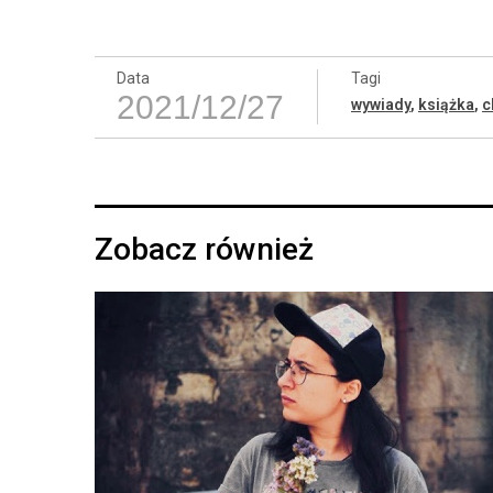
Data
Tagi
2021/12/27
wywiady
,
książka
,
c
Zobacz również