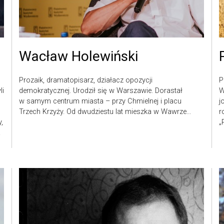
Wacław Holewiński
Prozaik, dramatopisarz, działacz opozycji
P
li
demokratycznej. Urodził się w Warszawie. Dorastał
W
w samym centrum miasta – przy Chmielnej i placu
j
Trzech Krzyży. Od dwudziestu lat mieszka w Wawrze...
r
,
„
.