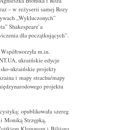
: Agnieszka Błońska i Roza
raz – w reżyserii samej Rozy
motywach „Wykluczonych”
eta” Shakespeare’a
czenia dla początkujących”.
 Współtworzyła m.in.
NT.UA, ukraińskie edycje
sko-ukraińskie projekty
kraina i mapy strachu/mapy
międzynarodowego projektu
cystyką; opublikowała szereg
i Moniką Strzępką,
ojtkiem Klemmem i Bilijaną