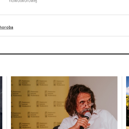
nowotworowej.
horoba