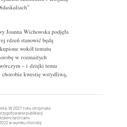
Didaskaliach”
wy Joanna Wichowska podjęła
rej rdzeń stanowić będą
skupione wokół tematu
chorobę w rozmaitych
wórczym – i dzięki temu
 chorobie kwestię wstydliwą,
erka. W 2021 roku otrzymała
przygotowanie publikacji
zawskimi twórcami
 2022 w wyniku choroby