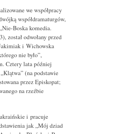
ealizowane we współpracy
 dwójką współdramaturgów,
 „Nie-Boska komedia.
), został odwołany przed
 Jakimiak i Wichowska
tórego nie było”,
. Cztery lata później
„Klątwa” (na podstawie
stowana przez Episkopat;
ywanego na rzeźbie
kraińskie i pracuje
dstawienia jak „Mój dziad