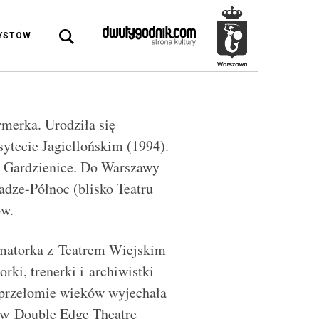
DYSTÓW
rmerka. Urodziła się
sytecie Jagiellońskim (1994).
h Gardzienice. Do Warszawy
adze-Północ (blisko Teatru
ów.
nimatorka z Teatrem Wiejskim
rki, trenerki i archiwistki –
 przełomie wieków wyjechała
ą w Double Edge Theatre