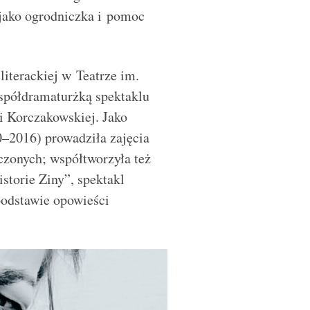
 jako ogrodniczka i pomoc
literackiej w Teatrze im.
współdramaturżką spektaklu
i Korczakowskiej. Jako
–2016) prowadziła zajęcia
czonych; współtworzyła też
storie Ziny”, spektakl
podstawie opowieści