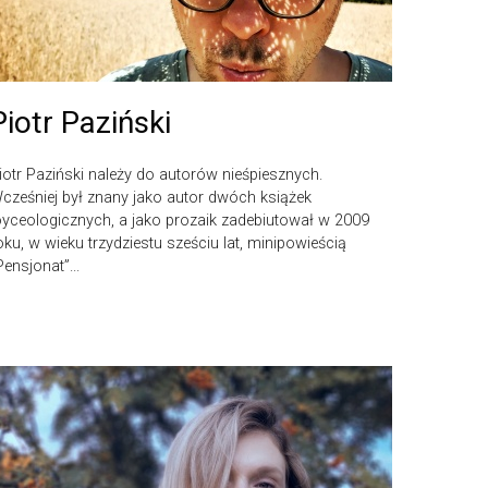
Piotr Paziński
iotr Paziński należy do autorów nieśpiesznych.
cześniej był znany jako autor dwóch książek
oyceologicznych, a jako prozaik zadebiutował w 2009
oku, w wieku trzydziestu sześciu lat, minipowieścią
Pensjonat”...