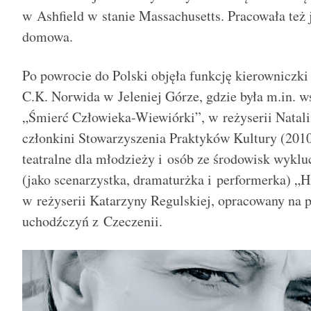
w Ashfield w stanie Massachusetts. Pracowała też
domowa.
Po powrocie do Polski objęła funkcję kierowniczki 
C.K. Norwida w Jeleniej Górze, gdzie była m.in. 
„Śmierć Człowieka-Wiewiórki”, w reżyserii Natali
członkini Stowarzyszenia Praktyków Kultury (2010
teatralne dla młodzieży i osób ze środowisk wyklu
(jako scenarzystka, dramaturżka i performerka) „Hi
w reżyserii Katarzyny Regulskiej, opracowany na 
uchodźczyń z Czeczenii.