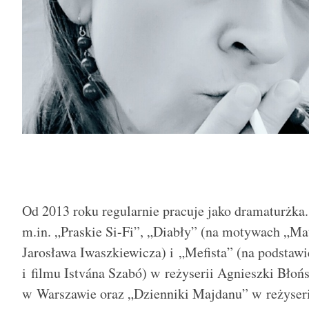
Od 2013 roku regularnie pracuje jako dramaturżka.
m.in. „Praskie Si-Fi”, „Diabły” (na motywach „M
Jarosława Iwaszkiewicza) i „Mefista” (na podstaw
i filmu Istvána Szabó) w reżyserii Agnieszki Bło
w Warszawie oraz „Dzienniki Majdanu” w reżyser