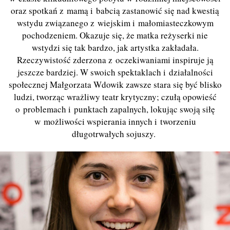
oraz spotkań z mamą i babcią zastanowić się nad kwestią
wstydu związanego z wiejskim i małomiasteczkowym
pochodzeniem. Okazuje się, że matka reżyserki nie
wstydzi się tak bardzo, jak artystka zakładała.
Rzeczywistość zderzona z oczekiwaniami inspiruje ją
jeszcze bardziej. W swoich spektaklach i działalności
społecznej Małgorzata Wdowik zawsze stara się być blisko
ludzi, tworząc wrażliwy teatr krytyczny; czułą opowieść
o problemach i punktach zapalnych, lokując swoją siłę
w możliwości wspierania innych i tworzeniu
długotrwałych sojuszy.