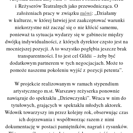
i Reżyserów Teatralnych jako przewodnicząca. O
założeniach pracy w związku
mówi
: „Działamy
w kulturze, w której łatwiej jest zaakceptować warunki
niekorzystne niż zacząć się o nie kłócić samemu,
ponieważ ta sytuacja wydarzy się w gabinecie między
dwójką indywidualności, z których dyrektor często jest na
mocniejszej pozycji. A to wszystko pogłębia jeszcze brak
transparentności. I to jest cel Gildii – żeby być
dodatkowym partnerem w tych negocjacjach. Może to
pomoże naszemu pokoleniu wyjść z pozycji petenta”.
W projekcie realizowanym w ramach stypendium
artystycznego m.st. Warszawy reżyserka ponownie
nawiązuje do spektaklu „Dziewczynki”. Wraca w nim do
tytułowych, grających w spektaklu młodych aktorek.
Wdowik towarzyszy im przez kolejny rok, obserwując czas
ich dojrzewania i współtworząc razem z nimi
dokumentację w postaci pamiętników, nagrań i rysunków.