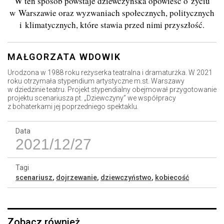
W ten sposób powstaje dziewczyńska opowieść o życiu
w Warszawie oraz wyzwaniach społecznych, politycznych
i klimatycznych, które stawia przed nimi przyszłość.
MAŁGORZATA WDOWIK
Urodzona w 1988 roku reżyserka teatralna i dramaturżka. W 2021
roku otrzymała stypendium artystyczne m.st. Warszawy
w dziedzinie teatru. Projekt stypendialny obejmował przygotowanie
projektu scenariusza pt. „Dziewczyny” we współpracy
z bohaterkami jej poprzedniego spektaklu.
Data
2021/12/27
Tagi
scenariusz
,
dojrzewanie
,
dziewczyństwo
,
kobiecość
Zobacz również