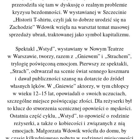
przerodziła się tam w dyskusję o realnym problemie
kryzysu bezdomności. W wystawianej w Szczecinie
„Historii T-shirtu, czyli jak to dobrze urodzić się na
Zachodzie” Wdowik wzięła na warsztat temat masowej
sprzedaży ubrań, traktowanej jako symbol kapitalizmu.
Spektakl „Wstyd”, wystawiany w Nowym Teatrze
w Warszawie, tworzy, razem z „Gniewem” i „Strachem”,
trylogię poświęconą emocjom. Pierwszy ze spektakli,
„Strach”, odtwarzał na scenie świat sennego koszmaru
i dawał publiczności szansę na dotarcie do źródeł
własnych lęków. W „Gniewie” aktorzy, w tym chłopcy
w wieku 12–15 lat, opowiadali o swoich uczuciach,
szczególne miejsce poświęcając złości. Dla reżyserki był
to klucz do stworzenia scenicznej opowieści o męskości.
Ostatnia część cyklu, „Wstyd”, to opowieść o rodzinie
reżyserki, a także o kobiecości i związanych z nią
emocjach. Małgorzata Wdowik wróciła do domu, by
w czasie kilkudniowego pobytu w rodzinnej miejscowości