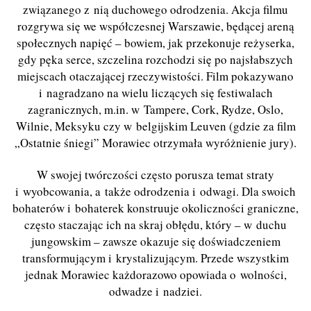
związanego z nią duchowego odrodzenia. Akcja filmu
rozgrywa się we współczesnej Warszawie, będącej areną
społecznych napięć – bowiem, jak przekonuje reżyserka,
gdy pęka serce, szczelina rozchodzi się po najsłabszych
miejscach otaczającej rzeczywistości. Film pokazywano
i nagradzano na wielu liczących się festiwalach
zagranicznych, m.in. w Tampere, Cork, Rydze, Oslo,
Wilnie, Meksyku czy w belgijskim Leuven (gdzie za film
„Ostatnie śniegi” Morawiec otrzymała wyróżnienie jury).
W swojej twórczości często porusza temat straty
i wyobcowania, a także odrodzenia i odwagi. Dla swoich
bohaterów i bohaterek konstruuje okoliczności graniczne,
często staczając ich na skraj obłędu, który – w duchu
jungowskim – zawsze okazuje się doświadczeniem
transformującym i krystalizującym. Przede wszystkim
jednak Morawiec każdorazowo opowiada o wolności,
odwadze i nadziei.