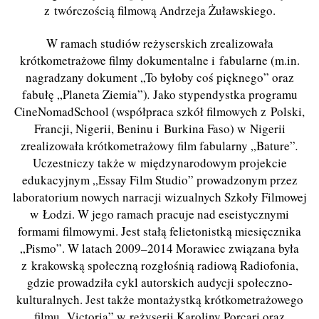
z twórczością filmową Andrzeja Żuławskiego.
W ramach studiów reżyserskich zrealizowała
krótkometrażowe filmy dokumentalne i fabularne (m.in.
nagradzany dokument „To byłoby coś pięknego” oraz
fabułę „Planeta Ziemia”)
.
Jako stypendystka programu
CineNomadSchool (współpraca szkół filmowych z Polski,
Francji, Nigerii, Beninu i Burkina Faso) w Nigerii
zrealizowała krótkometrażowy film fabularny „Bature”
.
Uczestniczy także w międzynarodowym projekcie
edukacyjnym „Essay Film Studio” prowadzonym przez
laboratorium nowych narracji wizualnych Szkoły Filmowej
w Łodzi. W jego ramach pracuje nad eseistycznymi
formami filmowymi. Jest stałą felietonistką miesięcznika
„Pismo”. W latach 2009–2014 Morawiec związana była
z krakowską społeczną rozgłośnią radiową Radiofonia,
gdzie prowadziła cykl autorskich audycji społeczno-
kulturalnych. Jest także montażystką krótkometrażowego
filmu „Victoria” w reżyserii Karoliny Porcari oraz