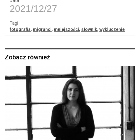
Data
2021/12/27
Tagi
fotografia
,
migranci
,
mniejszości
,
słownik
,
wykluczenie
Zobacz również