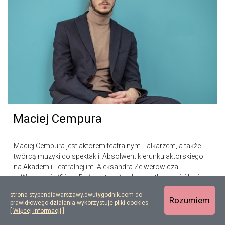
Maciej Cempura
Maciej Cempura jest aktorem teatralnym i lalkarzem, a także
twórcą muzyki do spektakli. Absolwent kierunku aktorskiego
na Akademii Teatralnej im. Aleksandra Zelwerowicza
w Warszawie (filia w Białymstoku), od początku swojej kariery
łączy różnorodne formy ekspresji scenicznej...
strona stypendiawarszawy.dwutygodnik.com do
Rozumiem
prawidłowego działania wykorzystuje pliki cookies
[
Więcej informacji
]