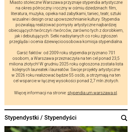
Miasto stołeczne Warszawa przyznaje stypendia artystyczne
na okres półroczny i roczny w ośmiu dziedzinach: film,
literatura, muzyka, opieka nad zabytkami, taniec, teatr, sztuki
wizualne i design oraz upowszechnianie kultury. Stypendia
pozwalają realizować pomysły artystyczne najbardziej
obiecujących twórczyń i twórców, zarówno tych z dorobkiem,
jak i debiutujących. Setki nadsyłanych co roku zgłoszeń
przegląda i ocenia dziewięcioosobowa komisja stypendialna.
Garść faktów: od 2009 roku stypendia przyznano 701
osobom, a Warszawa przeznaczyła na ten cel ponad 23,5
miliona złotych! W grudniu 2025 roku ogłoszona została lista
kolejnych laureatek i laureatów. Swoje projekty artystyczne
w 2026 roku realizować będzie 55 osób, a otrzymają na ten
cel wsparcie w łącznej wysokości ponad 2,7 mln złotych.
Więcej informacji na stronie:
stypendia.um.warszawa.pl
.
Stypendystki / Stypendyści