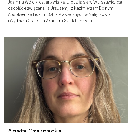
Jaśmina Wójcik jest artywistką. Urodziła się w Warszawie, jest
osobiście związana i z Ursusem, i z Kazimierzem Dolnym.
Absolwentka Liceum Sztuk Plastycznych w Nałęczowie
i Wydziału Grafiki na Akademii Sztuk Pięknych…
Agata Czarnacka