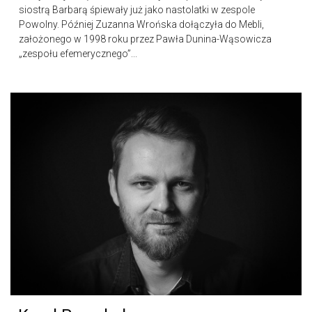
siostrą Barbarą śpiewały już jako nastolatki w zespole
Powolny. Później Zuzanna Wrońska dołączyła do Mebli,
założonego w 1998 roku przez Pawła Dunina-Wąsowicza
„zespołu efemerycznego”...