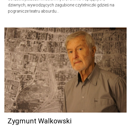
dziwnych, wywodzących zagubione czytelniczki gdzieś na
pogranicze teatru absurdu...
Zygmunt Walkowski