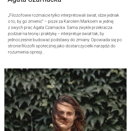
„Filozofowie rozmaicie tylko interpretowali świat, idzie jednak
o to, by go zmienić” – pisze za Karolem Marksem w jednej
z swych prac Agata Czarnacka. Sama zwykle przekracza
podział na teorię i praktykę – interpretuje świat tak, by
jednocześnie budować podstawy do zmiany. Opowiada się po
stronie filozofii społecznej jako dostarczycielki narzędzi do
rozumienia opresji...