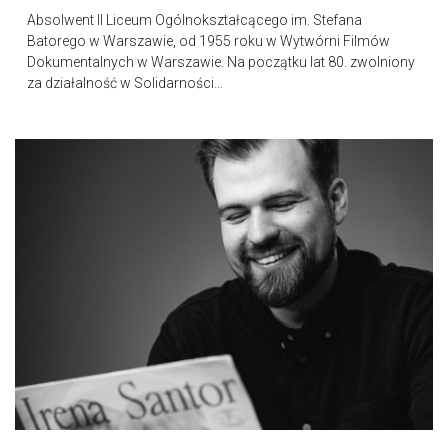
Absolwent II Liceum Ogólnokształcącego im. Stefana
Batorego w Warszawie, od 1955 roku w Wytwórni Filmów
Dokumentalnych w Warszawie. Na początku lat 80. zwolniony
za działalność w Solidarności…