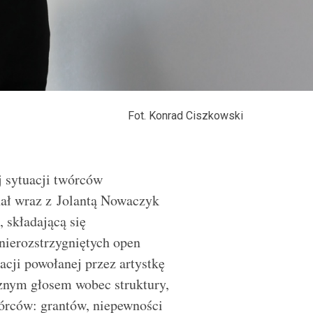
Fot. Konrad Ciszkowski
 sytuacji twórców
nał wraz z Jolantą Nowaczyk
 składającą się
nierozstrzygniętych open
acji powołanej przez artystkę
znym głosem wobec struktury,
wórców: grantów, niepewności