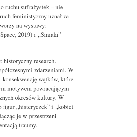
do ruchu sufrażystek – nie
ruch feministyczny uznał za
 tworzy na wystawy:
 Space, 2019) i „Siniaki”
 historyczny research.
współczesnymi zdarzeniami. W
 i konsekwencję wątków, które
owym motywem powracającym
różnych okresów kultury. W
figur „histeryczek” i „kobiet
łącząc je w przestrzeni
entacją traumy.