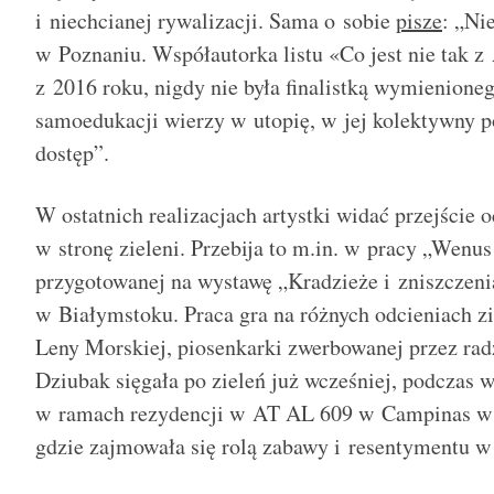
i niechcianej rywalizacji. Sama o sobie
pisze
: „Ni
w Poznaniu. Współautorka listu «Co jest nie tak z
z 2016 roku, nigdy nie była finalistką wymienione
samoedukacji wierzy w utopię, w jej kolektywny p
dostęp”.
W ostatnich realizacjach artystki widać przejście o
w stronę zieleni. Przebija to m.in. w pracy „Wenu
przygotowanej na wystawę „Kradzieże i zniszczeni
w Białymstoku. Praca gra na różnych odcieniach zi
Leny Morskiej, piosenkarki zwerbowanej przez ra
Dziubak sięgała po zieleń już wcześniej, podczas
w ramach rezydencji w AT AL 609 w Campinas w s
gdzie zajmowała się rolą zabawy i resentymentu w 