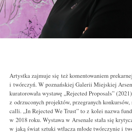
Artystka zajmuje się też komentowaniem prekarnej
i twórczyń. W poznańskiej Galerii Miejskiej Arse
kuratorowała wystawę „Rejected Proposals” (2021),
z odrzuconych projektów, przegranych konkursów, 
calli. „In Rejected We Trust” to z kolei nazwa fund
w 2018 roku. Wystawa w Arsenale stała się krytyc
w jaką świat sztuki wtłacza młode twórczynie i t