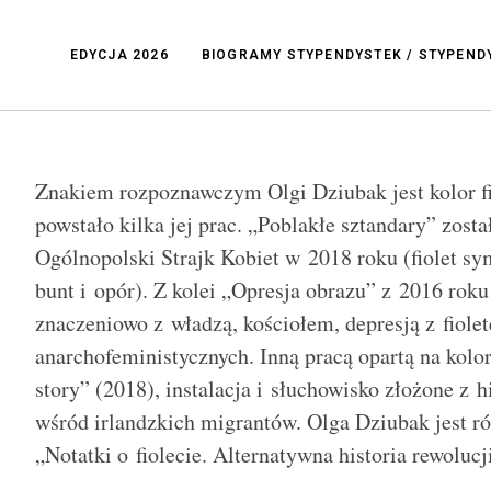
EDYCJA 2026
BIOGRAMY STYPENDYSTEK / STYPEN
Znakiem rozpoznawczym Olgi Dziubak jest kolor f
powstało kilka jej prac. „Poblakłe sztandary” zost
Ogólnopolski Strajk Kobiet w 2018 roku (fiolet s
bunt i opór). Z kolei „Opresja obrazu” z 2016 roku
znaczeniowo z władzą, kościołem, depresją z fiol
anarchofeministycznych. Inną pracą opartą na kolorz
story” (2018), instalacja i słuchowisko złożone z h
wśród irlandzkich migrantów. Olga Dziubak jest ró
„Notatki o fiolecie. Alternatywna historia rewolucj