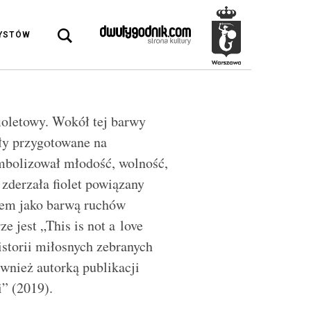
DYSTÓW
ioletowy. Wokół tej barwy
ały przygotowane na
ymbolizował młodość, wolność,
 zderzała fiolet powiązany
etem jako barwą ruchów
e jest „This is not a love
istorii miłosnych zebranych
wnież autorką publikacji
i” (2019).