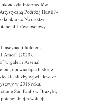
e ukończyła Intermediów
 Artystyczną Podróżą Hestii?»
go konkursu. Na drodze
otencjał i równościowy
d fascynacji fioletem
s i Amor” (2020),
a” w galerii Arsenał
eleni, opowiadając historię
dzieckie służby wywiadowcze.
 wystawy w 2018 roku,
tanie São Paulo w Brazylii,
potencjalnej rewolucji.