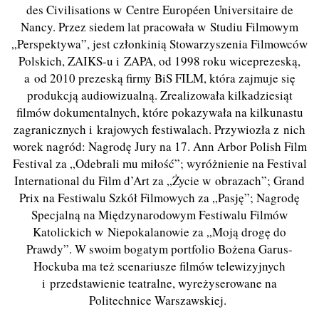
des Civilisations w Centre Européen Universitaire de
Nancy. Przez siedem lat pracowała w Studiu Filmowym
„Perspektywa”, jest członkinią Stowarzyszenia Filmowców
Polskich, ZAIKS-u i ZAPA, od 1998 roku wiceprezeską,
a od 2010 prezeską firmy BiS FILM, która zajmuje się
produkcją audiowizualną. Zrealizowała kilkadziesiąt
filmów dokumentalnych, które pokazywała na kilkunastu
zagranicznych i krajowych festiwalach. Przywiozła z nich
worek nagród: Nagrodę Jury na 17. Ann Arbor Polish Film
Festival za „Odebrali mu miłość”; wyróżnienie na Festival
International du Film d’Art za „Życie w obrazach”; Grand
Prix na Festiwalu Szkół Filmowych za „Pasję”; Nagrodę
Specjalną na Międzynarodowym Festiwalu Filmów
Katolickich w Niepokalanowie za „Moją drogę do
Prawdy”. W swoim bogatym portfolio Bożena Garus-
Hockuba ma też scenariusze filmów telewizyjnych
i przedstawienie teatralne, wyreżyserowane na
Politechnice Warszawskiej.