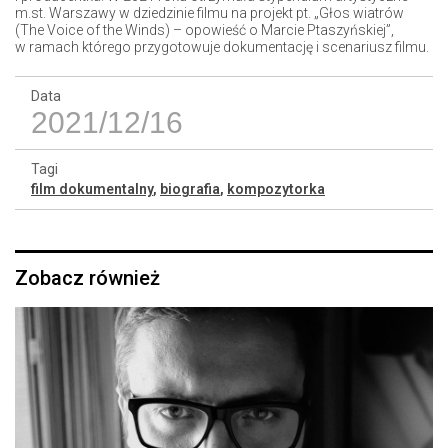
m.st. Warszawy w dziedzinie filmu na projekt pt. „Głos wiatrów
(The Voice of the Winds) – opowieść o Marcie Ptaszyńskiej”,
w ramach którego przygotowuje dokumentację i scenariusz filmu.
Data
2021/12/16
Tagi
film dokumentalny
,
biografia
,
kompozytorka
Zobacz również