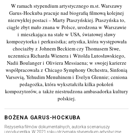
W ramach stypendium artystycznego m.st. Warszawy
Garus-Hockuba pracuje nad biografią filmową kolejnej
niezwykłej postaci – Marty Ptaszyńskiej. Ptaszyńska to,
ciągle zbyt mało znana w Polsce, urodzona w Warszawie
i mieszkająca na stałe w USA, światowej sławy
kompozytorka i perkusistka; artystka, która występowała
chociażby z Johnem Beckiem czy Thomasem Siwe,
uczennica Richarda Wienera i Witolda Lutosławskiego,
Nadii Boulanger i Oliviera Messiaena; w swojej karierze
współpracowała z Chicago Symphony Orchestra, Sinfonią
Varsovią, Yehudim Menuhinem i Evelyn Glennie; ceniona
pedagożka, która wykształciła kilka pokoleń
kompozytorów, a także niestrudzona ambasadorka kultury
polskiej.
BOŻENA GARUS-HOCKUBA
Reżyserka filmów dokumentalnych, autorka scenariuszy
i producentka. W 2021 roku otrzymała stypendium artystyczne