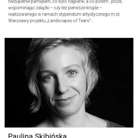
niezupełnie pamiętam, co było najpierw, a co potem”, pisze,
wspominając zalążki – czy też pierwsze krople –
realizowanego w ramach stypendium artystycznego m.st.
Warszawy projektu „Landscapes of Tears”…
Paulina Skibińska