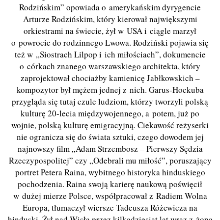
Rodzińskim” opowiada o amerykańskim dyrygencie
Arturze Rodzińskim, który kierował największymi
orkiestrami na świecie, żył w USA i ciągle marzył
o powrocie do rodzinnego Lwowa. Rodziński pojawia się
też w „Siostrach Lilpop i ich miłościach”, dokumencie
o córkach znanego warszawskiego architekta, który
zaprojektował chociażby kamienicę Jabłkowskich –
kompozytor był mężem jednej z nich. Garus-Hockuba
przygląda się tutaj czule ludziom, którzy tworzyli polską
kulturę 20-lecia międzywojennego, a potem, już po
wojnie, polską kulturę emigracyjną. Ciekawość reżyserki
nie ogranicza się do świata sztuki, czego dowodem jej
najnowszy film „Adam Strzembosz – Pierwszy Sędzia
Rzeczypospolitej” czy „Odebrali mu miłość”, poruszający
portret Petera Raina, wybitnego historyka hinduskiego
pochodzenia. Raina swoją karierę naukową poświęcił
w dużej mierze Polsce, współpracował z Radiem Wolna
Europa, tłumaczył wiersze Tadeusza Różewicza na
hinduski. Żył nad Wisłą przez kilkadziesiąt lat wraz z żoną