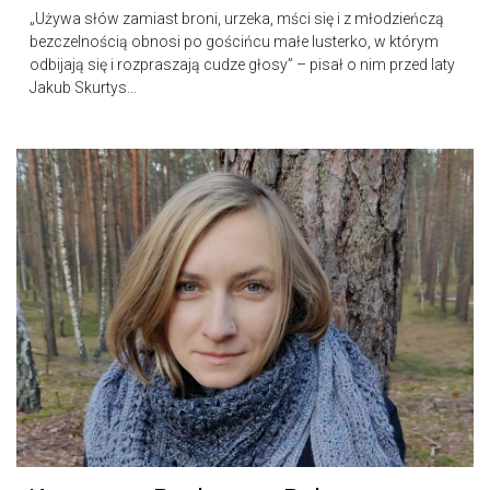
„Używa słów zamiast broni, urzeka, mści się i z młodzieńczą
bezczelnością obnosi po gościńcu małe lusterko, w którym
odbijają się i rozpraszają cudze głosy” – pisał o nim przed laty
Jakub Skurtys...