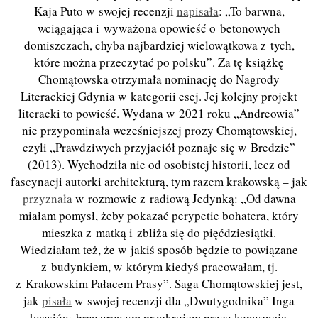
Kaja Puto w swojej recenzji
napisała
: „To barwna,
wciągająca i wyważona opowieść o betonowych
domiszczach, chyba najbardziej wielowątkowa z tych,
które można przeczytać po polsku”. Za tę książkę
Chomątowska otrzymała nominację do Nagrody
Literackiej Gdynia w kategorii esej. Jej kolejny projekt
literacki to powieść. Wydana w 2021 roku „Andreowia”
nie przypominała wcześniejszej prozy Chomątowskiej,
czyli „Prawdziwych przyjaciół poznaje się w Bredzie”
(2013). Wychodziła nie od osobistej historii, lecz od
fascynacji autorki architekturą, tym razem krakowską – jak
przyznała
w rozmowie z radiową Jedynką: „Od dawna
miałam pomysł, żeby pokazać perypetie bohatera, który
mieszka z matką i zbliża się do pięćdziesiątki.
Wiedziałam też, że w jakiś sposób będzie to powiązane
z budynkiem, w którym kiedyś pracowałam, tj.
z Krakowskim Pałacem Prasy”. Saga Chomątowskiej jest,
jak
pisała
w swojej recenzji dla „Dwutygodnika” Inga
Iwasiów, brawurowym przekrojem przez konwencje,