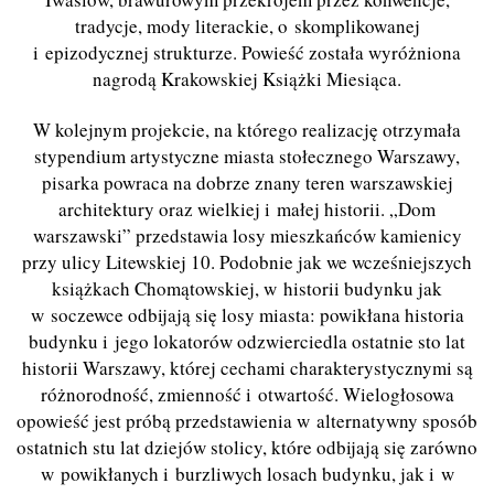
tradycje, mody literackie, o skomplikowanej
i epizodycznej strukturze. Powieść została wyróżniona
nagrodą Krakowskiej Książki Miesiąca.
W kolejnym projekcie, na którego realizację otrzymała
stypendium artystyczne miasta stołecznego Warszawy,
pisarka powraca na dobrze znany teren warszawskiej
architektury oraz wielkiej i małej historii. „Dom
warszawski” przedstawia losy mieszkańców kamienicy
przy ulicy Litewskiej 10. Podobnie jak we wcześniejszych
książkach Chomątowskiej, w historii budynku jak
w soczewce odbijają się losy miasta: powikłana historia
budynku i jego lokatorów odzwierciedla ostatnie sto lat
historii Warszawy, której cechami charakterystycznymi są
różnorodność, zmienność i otwartość. Wielogłosowa
opowieść jest próbą przedstawienia w alternatywny sposób
ostatnich stu lat dziejów stolicy, które odbijają się zarówno
w powikłanych i burzliwych losach budynku, jak i w