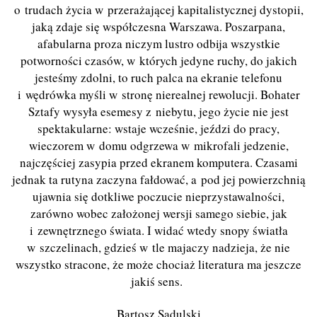
o trudach życia w przerażającej kapitalistycznej dystopii,
jaką zdaje się współczesna Warszawa. Poszarpana,
afabularna proza niczym lustro odbija wszystkie
potworności czasów, w których jedyne ruchy, do jakich
jesteśmy zdolni, to ruch palca na ekranie telefonu
i wędrówka myśli w stronę nierealnej rewolucji. Bohater
Sztafy wysyła esemesy z niebytu, jego życie nie jest
spektakularne: wstaje wcześnie, jeździ do pracy,
wieczorem w domu odgrzewa w mikrofali jedzenie,
najczęściej zasypia przed ekranem komputera. Czasami
jednak ta rutyna zaczyna fałdować, a pod jej powierzchnią
ujawnia się dotkliwe poczucie nieprzystawalności,
zarówno wobec założonej wersji samego siebie, jak
i zewnętrznego świata. I widać wtedy snopy światła
w szczelinach, gdzieś w tle majaczy nadzieja, że nie
wszystko stracone, że może chociaż literatura ma jeszcze
jakiś sens.
Bartosz Sadulski