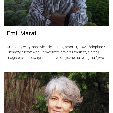
Emil Marat
Urodzony w Żyrardowie dziennikarz, reporter, powieściopisarz.
Ukończył filozofię na Uniwersytecie Warszawskim, a pracę
magisterską poświęcił statusowi ontycznemu relacji na żywo...