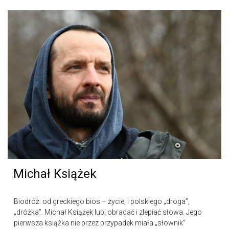
Michał Książek
Biodróż: od greckiego bios – życie, i polskiego „droga”,
„dróżka”. Michał Książek lubi obracać i zlepiać słowa. Jego
pierwsza książka nie przez przypadek miała „słownik”