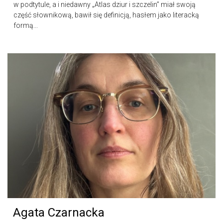
w podtytule, a i niedawny „Atlas dziur i szczelin” miał swoją
część słownikową, bawił się definicją, hasłem jako literacką
formą...
Agata Czarnacka