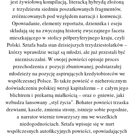
jest żywiołową kompilacją, literacką hybrydą złożoną
z trzydziestu siedmiu poszatkowanych fragmentów,
zróżnicowanych pod względem narracji i konwencji.
Opowiadanie, elementy reportażu, dziennika i eseju
składają się na zwyczajną historię zwyczajnego faceta
mieszkającego w stolicy półperyferyjnego kraju, czyli
Polski. Sztafa bada stan dzisiejszych trzydziestolatków –
którzy wprawdzie wciąż są młodzi, ale już przestali być
niezniszczalni. W swojej powieści opisuje proces
przechodzenia z pozycji zbuntowanej, podstarzałej
młodzieży na pozycję aspirujących kredytobiorców we
współczesnej Polsce. To także powieść o nieheroicznym
doświadczeniu polskiej wersji kapitalizmu – z całym jego
blichtrem i prekarną miałkością – oraz o gniewie, jaki
wzbudza lansowany „styl życia”. Bohater powieści trzaska
drzwiami, kaszle, zmienia strony, istnieje sobie pogodnie,
a narrator wiernie towarzyszy mu we wszelkich
niedogodnościach. Sztafa wpisuje się w nurt
współczesnych autofikcyjnych powieści, opowiadających