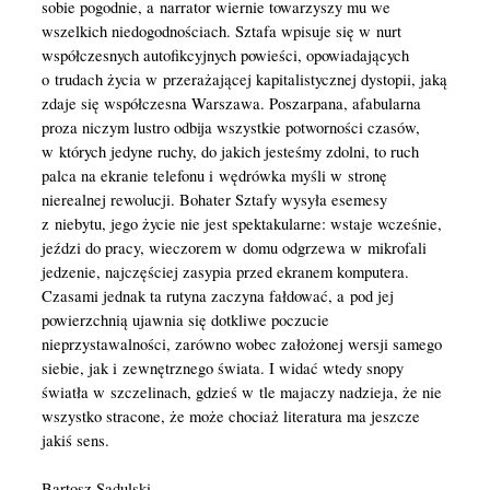
sobie pogodnie, a narrator wiernie towarzyszy mu we
wszelkich niedogodnościach. Sztafa wpisuje się w nurt
współczesnych autofikcyjnych powieści, opowiadających
o trudach życia w przerażającej kapitalistycznej dystopii, jaką
zdaje się współczesna Warszawa. Poszarpana, afabularna
proza niczym lustro odbija wszystkie potworności czasów,
w których jedyne ruchy, do jakich jesteśmy zdolni, to ruch
palca na ekranie telefonu i wędrówka myśli w stronę
nierealnej rewolucji. Bohater Sztafy wysyła esemesy
z niebytu, jego życie nie jest spektakularne: wstaje wcześnie,
jeździ do pracy, wieczorem w domu odgrzewa w mikrofali
jedzenie, najczęściej zasypia przed ekranem komputera.
Czasami jednak ta rutyna zaczyna fałdować, a pod jej
powierzchnią ujawnia się dotkliwe poczucie
nieprzystawalności, zarówno wobec założonej wersji samego
siebie, jak i zewnętrznego świata. I widać wtedy snopy
światła w szczelinach, gdzieś w tle majaczy nadzieja, że nie
wszystko stracone, że może chociaż literatura ma jeszcze
jakiś sens.
Bartosz Sadulski