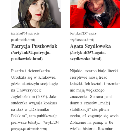
Patrycja Pustkowiak
Agata Szydłowska
Pisarka i dziennikarka.
Nijakie, czarno-białe literki
Urodziła się w Krakowie,
cierpliwie niosą treść
gdzie ukończyła socjologię
książki. Ich kształt i rozmiar
na Uniwersytecie
nie mają większego
Jagiellońskim (2005). Jako
znaczenia. Sterana pani
studentka wygrała konkurs
domu z czasów „małej
na staż w „Dzienniku
stabilizacji” cierpliwie
Polskim”, tam publikowała
czeka, aż zagotuje się woda.
pierwsze teksty...
Zbliżenie na panią, w tle
wielka historia. Rozmiar