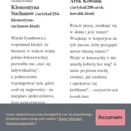
Arek Kowalik
Klementyna
Suchanow
Rzucić pracę, zamknąć się
w domu i jeść xanax?
Witold Gombrowicz
Wsiąknąć w korpożycie na
wspominał kiedyś, że
tyle mocno, żeby przegapić
bierność w trakcie wojny
nawet własną śmierć?
polsko-bolszewickiej
Wejść w konszachty z nie-
pozwoliła mu „stać się
umarłą kobietą bez nóg? A
indywidualistą”,
może po prostu trochę
a jednocześnie
zwolnić, pić rooibosa
wyemigrować tam, gdzie
i opiekować się
czuł się najpewniej – na
królikami?...
margines społeczeństwa.
Jego najważniejsza
biografka ma zgoła
odwrotnie...
strona stypendiawarszawy.dwutygodnik.com do prawidłowego
Rozumiem
działania wykorzystuje pliki cookies [
Więcej informacji
]