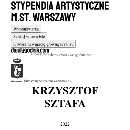
Wyszukiwarka
Szukaj w serwisie
Otwórz nawigację główną serwisu
KRZYSZTOF
SZTAFA
2022