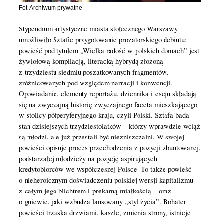
Fot. Archiwum prywatne
Stypendium artystyczne miasta stołecznego Warszawy
umożliwiło Sztafie przygotowanie prozatorskiego debiutu:
powieść pod tytułem „Wielka radość w polskich domach” jest
żywiołową kompilacją, literacką hybrydą złożoną
z trzydziestu siedmiu poszatkowanych fragmentów,
zróżnicowanych pod względem narracji i konwencji.
Opowiadanie, elementy reportażu, dziennika i eseju składają
się na zwyczajną historię zwyczajnego faceta mieszkającego
w stolicy półperyferyjnego kraju, czyli Polski. Sztafa bada
stan dzisiejszych trzydziestolatków – którzy wprawdzie wciąż
są młodzi, ale już przestali być niezniszczalni. W swojej
powieści opisuje proces przechodzenia z pozycji zbuntowanej,
podstarzałej młodzieży na pozycję aspirujących
kredytobiorców we współczesnej Polsce. To także powieść
o nieheroicznym doświadczeniu polskiej wersji kapitalizmu –
z całym jego blichtrem i prekarną miałkością – oraz
o gniewie, jaki wzbudza lansowany „styl życia”. Bohater
powieści trzaska drzwiami, kaszle, zmienia strony, istnieje