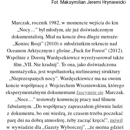
Fot. Maksymilian Jeremi Hryniewicki
Marczak, rocznik 1982, w momencie wejścia do kin
„Nocy…” był młodym, ale już doświadczonym
dokumentalistą. Miał na koncie dwa długie metraże:
„Koniec Rosji” (2010) o młodziutkim rekrucie nad
Oceanem Arktycznym i głośne „Fuck for Forest” (2012).
Wspólnie z Dorotą Wardęszkiewicz wyreżyserował także
film „VII. Nie kradnij”. To ona, jako doświadczona
montażystka, jest współautorką nielinearnej struktury
„Nieprzespanych nocy”. Wardęszkiewicz ma na swoim
koncie współpracę z Wojciechem Wiszniewskim, którego
eksperymentalnymi dokumentami
fascynuje się
Marczak.
„Noce…” testowały konwencję pracy nad filmem
fabularnym. „Do współpracy zapraszałem głównie ludzi
z dokumentu, bo oni wiedzą, że czasem trzeba poczekać
parę dni na dobrą atmosferę, żeby zacząć kręcić”,
mówił
w wywiadzie dla „Gazety Wyborczej”, „że można gdzieś