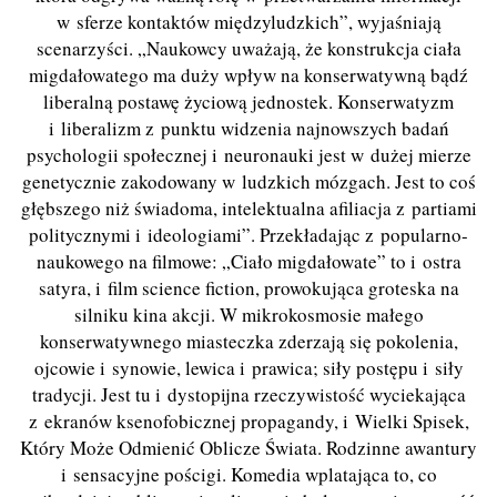
w sferze kontaktów międzyludzkich”, wyjaśniają
scenarzyści. „Naukowcy uważają, że konstrukcja ciała
migdałowatego ma duży wpływ na konserwatywną bądź
liberalną postawę życiową jednostek. Konserwatyzm
i liberalizm z punktu widzenia najnowszych badań
psychologii społecznej i neuronauki jest w dużej mierze
genetycznie zakodowany w ludzkich mózgach. Jest to coś
głębszego niż świadoma, intelektualna afiliacja z partiami
politycznymi i ideologiami”. Przekładając z popularno-
naukowego na filmowe: „Ciało migdałowate” to i ostra
satyra, i film science fiction, prowokująca groteska na
silniku kina akcji. W mikrokosmosie małego
konserwatywnego miasteczka zderzają się pokolenia,
ojcowie i synowie, lewica i prawica; siły postępu i siły
tradycji. Jest tu i dystopijna rzeczywistość wyciekająca
z ekranów ksenofobicznej propagandy, i Wielki Spisek,
Który Może Odmienić Oblicze Świata. Rodzinne awantury
i sensacyjne pościgi. Komedia wplatająca to, co