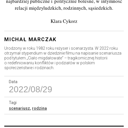
najbardziej publiczne i politycznie bolesne, w intymność
relacji międzyludzkich, rodzinnych, sąsiedzkich.
Klara Cykorz
MICHAŁ MARCZAK
Urodzony w roku 1982 roku reżyser i scenarzysta. W 2022 roku
otrzymał stypendium w dziedzinie filmu na napisanie scenariusza
pod tytułem „Ciało migdałowate” – tragikomicznej historii
o redefiniowaniu konfliktów i podziałów w polskim
społeczeństwie i rodzinach.
Data
2022/08/29
Tagi
scenariusz
,
rodzina