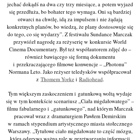
jechać dokądś na dwa czy trzy miesiące, a potem wyjazd
się przedłuża, bo bohater tego wymaga. Oni są bardziej
otwarci na chwilę, idą za impulsem i nie żądają
konkretnych planów, bo wiedzą, że plany dostosowuje się
do tego, co się wydarzy”. Z festiwalu Sundance Marczak
przywiózł nagrodę za reżyserię w konkursie World
Cinema Documentary. Był też współautorem zdjęć do –
również bawiącego się formą dokumentu
i przekraczającego filmowe konwencje – „Photonu”
Normana Leto. Jako reżyser teledysków współpracował
z
Thomem Yorke
i
Radiohead
.
Tym większym zaskoczeniem i gatunkową woltą wydaje
się w tym kontekście scenariusz „Ciała migdałowatego” –
filmu fabularnego i „gatunkowego”, nad którym Marczak
pracował wraz z dramaturgiem Pawłem Demirskim
w ramach stypendium artystycznego miasta stołecznego
Warszawy. „Tytułowe ciało migdałowate to część mózgu,
która odgrywa ważną rolę w przetwarzaniu informacji