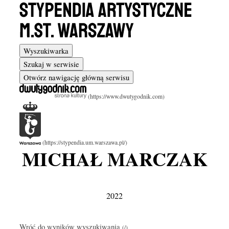
Wyszukiwarka
Szukaj w serwisie
Otwórz nawigację główną serwisu
MICHAŁ MARCZAK
2022
Wróć do wyników wyszukiwania