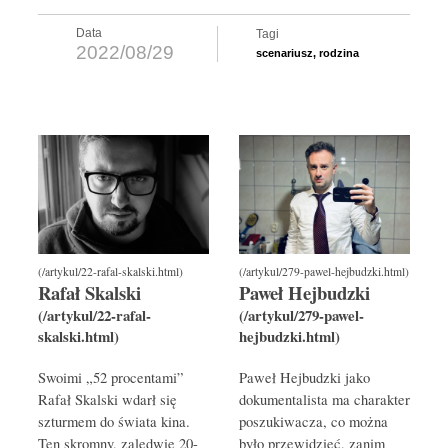
Data
Tagi
2022/08/29
scenariusz
,
rodzina
Rafał Skalski
Paweł Hejbudzki
Swoimi „52 procentami”
Paweł Hejbudzki jako
Rafał Skalski wdarł się
dokumentalista ma charakter
szturmem do świata kina.
poszukiwacza, co można
Ten skromny, zaledwie 20-
było przewidzieć, zanim