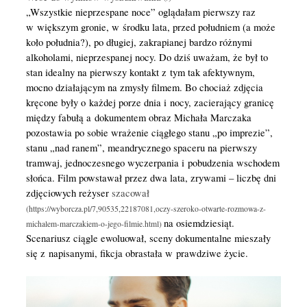
„Wszystkie nieprzespane noce” oglądałam pierwszy raz
w większym gronie, w środku lata, przed południem (a może
koło południa?), po długiej, zakrapianej bardzo różnymi
alkoholami, nieprzespanej nocy. Do dziś uważam, że był to
stan idealny na pierwszy kontakt z tym tak afektywnym,
mocno działającym na zmysły filmem. Bo chociaż zdjęcia
kręcone były o każdej porze dnia i nocy, zacierający granicę
między fabułą a dokumentem obraz Michała Marczaka
pozostawia po sobie wrażenie ciągłego stanu „po imprezie”,
stanu „nad ranem”, meandrycznego spaceru na pierwszy
tramwaj, jednoczesnego wyczerpania i pobudzenia wschodem
słońca. Film powstawał przez dwa lata, zrywami – liczbę dni
zdjęciowych reżyser
szacował
na osiemdziesiąt.
Scenariusz ciągle ewoluował, sceny dokumentalne mieszały
się z napisanymi, fikcja obrastała w prawdziwe życie.