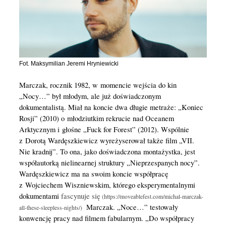
Fot. Maksymilian Jeremi Hryniewicki
Marczak, rocznik 1982, w momencie wejścia do kin
„Nocy…” był młodym, ale już doświadczonym
dokumentalistą. Miał na koncie dwa długie metraże: „Koniec
Rosji” (2010) o młodziutkim rekrucie nad Oceanem
Arktycznym i głośne „Fuck for Forest” (2012). Wspólnie
z Dorotą Wardęszkiewicz wyreżyserował także film „VII.
Nie kradnij”. To ona, jako doświadczona montażystka, jest
współautorką nielinearnej struktury „Nieprzespanych nocy”.
Wardęszkiewicz ma na swoim koncie współpracę
z Wojciechem Wiszniewskim, którego eksperymentalnymi
dokumentami
fascynuje się
Marczak. „Noce…” testowały
konwencję pracy nad filmem fabularnym. „Do współpracy