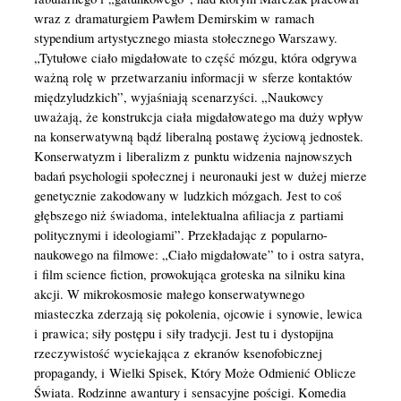
wraz z dramaturgiem Pawłem Demirskim w ramach
stypendium artystycznego miasta stołecznego Warszawy.
„Tytułowe ciało migdałowate to część mózgu, która odgrywa
ważną rolę w przetwarzaniu informacji w sferze kontaktów
międzyludzkich”, wyjaśniają scenarzyści. „Naukowcy
uważają, że konstrukcja ciała migdałowatego ma duży wpływ
na konserwatywną bądź liberalną postawę życiową jednostek.
Konserwatyzm i liberalizm z punktu widzenia najnowszych
badań psychologii społecznej i neuronauki jest w dużej mierze
genetycznie zakodowany w ludzkich mózgach. Jest to coś
głębszego niż świadoma, intelektualna afiliacja z partiami
politycznymi i ideologiami”. Przekładając z popularno-
naukowego na filmowe: „Ciało migdałowate” to i ostra satyra,
i film science fiction, prowokująca groteska na silniku kina
akcji. W mikrokosmosie małego konserwatywnego
miasteczka zderzają się pokolenia, ojcowie i synowie, lewica
i prawica; siły postępu i siły tradycji. Jest tu i dystopijna
rzeczywistość wyciekająca z ekranów ksenofobicznej
propagandy, i Wielki Spisek, Który Może Odmienić Oblicze
Świata. Rodzinne awantury i sensacyjne pościgi. Komedia