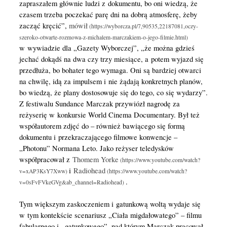
zapraszałem głównie ludzi z dokumentu, bo oni wiedzą, że
czasem trzeba poczekać parę dni na dobrą atmosferę, żeby
zacząć kręcić”,
mówił
w wywiadzie dla „Gazety Wyborczej”, „że można gdzieś
jechać dokądś na dwa czy trzy miesiące, a potem wyjazd się
przedłuża, bo bohater tego wymaga. Oni są bardziej otwarci
na chwilę, idą za impulsem i nie żądają konkretnych planów,
bo wiedzą, że plany dostosowuje się do tego, co się wydarzy”.
Z festiwalu Sundance Marczak przywiózł nagrodę za
reżyserię w konkursie World Cinema Documentary. Był też
współautorem zdjęć do – również bawiącego się formą
dokumentu i przekraczającego filmowe konwencje –
„Photonu” Normana Leto. Jako reżyser teledysków
współpracował z
Thomem Yorke
i
Radiohead
.
Tym większym zaskoczeniem i gatunkową woltą wydaje się
w tym kontekście scenariusz „Ciała migdałowatego” – filmu
fabularnego i „gatunkowego”, nad którym Marczak pracował