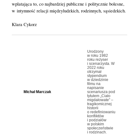
wplatająca to, co najbardziej publiczne i politycznie bolesne,
w intymność relacji międzyludzkich, rodzinnych, sąsiedzkich.
Klara Cykorz
Urodzony
w roku 1982
roku reżyser
i scenarzysta. W
2022 roku
otrzymał
stypendium
w dziedzinie
filmu na
napisanie
Michał Marczak
scenariusza pod
tytułem „Ciało
migdałowate” –
tragikomicznej
historii
o redefiniowaniu
konfliktów
i podziałów
w polskim
społeczeństwie
i rodzinach.