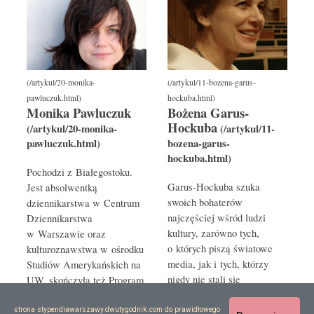
Monika Pawluczuk
Bożena Garus-
Hockuba
Pochodzi z Białegostoku.
Garus-Hockuba szuka
Jest absolwentką
swoich bohaterów
dziennikarstwa w Centrum
najczęściej wśród ludzi
Dziennikarstwa
kultury, zarówno tych,
w Warszawie oraz
o których piszą światowe
kulturoznawstwa w ośrodku
media, jak i tych, którzy
Studiów Amerykańskich na
nigdy nie stali się
UW, skończyła też Program
bohaterami zbiorowej
Dokumentalny DOK PRO…
wyobraźni…
strona stypendiawarszawy.dwutygodnik.com do prawidłowego