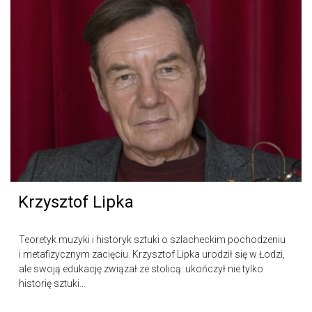
Krzysztof Lipka
Teoretyk muzyki i historyk sztuki o szlacheckim pochodzeniu
i metafizycznym zacięciu. Krzysztof Lipka urodził się w Łodzi,
ale swoją edukację związał ze stolicą: ukończył nie tylko
historię sztuki…