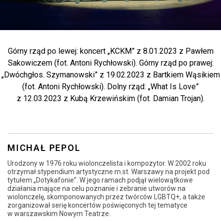
Górny rząd po lewej: koncert „KCKM” z 8.01.2023 z Pawłem
Sakowiczem (fot. Antoni Rychłowski). Górny rząd po prawej:
„Dwóchgłos. Szymanowski” z 19.02.2023 z Bartkiem Wąsikiem
(fot. Antoni Rychłowski). Dolny rząd: „What Is Love”
z 12.03.2023 z Kubą Krzewińskim (fot. Damian Trojan).
MICHAŁ PEPOL
Urodzony w 1976 roku wiolonczelista i kompozytor. W 2002 roku
otrzymał stypendium artystyczne m.st. Warszawy na projekt pod
tytułem „Dotykafonie”. W jego ramach podjął wielowątkowe
działania mające na celu poznanie i zebranie utworów na
wiolonczelę, skomponowanych przez twórców LGBTQ+, a także
zorganizował serię koncertów poświęconych tej tematyce
w warszawskim Nowym Teatrze.