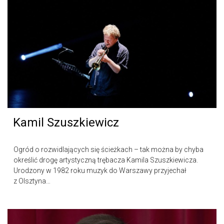
Kamil Szuszkiewicz
Ogród o rozwidlających się ścieżkach – tak można by chyba
określić drogę artystyczną trębacza Kamila Szuszkiewicza.
Urodzony w 1982 roku muzyk do Warszawy przyjechał
z Olsztyna…