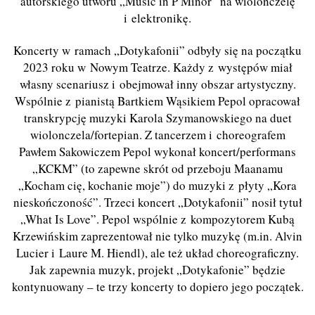
autorskiego utworu „Music in P Minor” na wiolonczelę
i elektronikę.
Koncerty w ramach „Dotykafonii” odbyły się na początku
2023 roku w Nowym Teatrze. Każdy z występów miał
własny scenariusz i obejmował inny obszar artystyczny.
Wspólnie z pianistą Bartkiem Wąsikiem Pepol opracował
transkrypcję muzyki Karola Szymanowskiego na duet
wiolonczela/fortepian. Z tancerzem i choreografem
Pawłem Sakowiczem Pepol wykonał koncert/performans
„KCKM” (to zapewne skrót od przeboju Maanamu
„Kocham cię, kochanie moje”) do muzyki z płyty „Kora
nieskończoność”. Trzeci koncert „Dotykafonii” nosił tytuł
„What Is Love”. Pepol wspólnie z kompozytorem Kubą
Krzewińskim zaprezentował nie tylko muzykę (m.in. Alvin
Lucier i Laure M. Hiendl), ale też układ choreograficzny.
Jak zapewnia muzyk, projekt „Dotykafonie” będzie
kontynuowany – te trzy koncerty to dopiero jego początek.