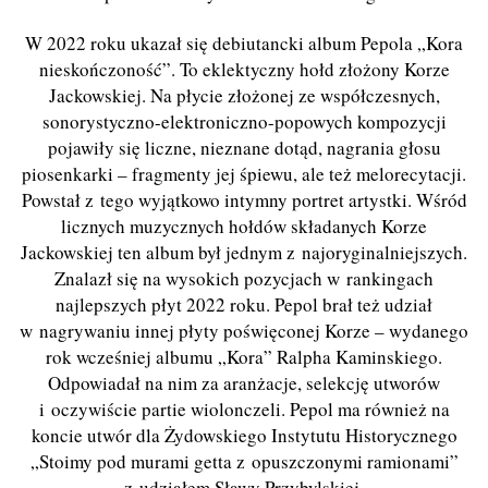
W 2022 roku ukazał się debiutancki album Pepola „Kora
nieskończoność”. To eklektyczny hołd złożony Korze
Jackowskiej. Na płycie złożonej ze współczesnych,
sonorystyczno-elektroniczno-popowych kompozycji
pojawiły się liczne, nieznane dotąd, nagrania głosu
piosenkarki – fragmenty jej śpiewu, ale też melorecytacji.
Powstał z tego wyjątkowo intymny portret artystki. Wśród
licznych muzycznych hołdów składanych Korze
Jackowskiej ten album był jednym z najoryginalniejszych.
Znalazł się na wysokich pozycjach w rankingach
najlepszych płyt 2022 roku. Pepol brał też udział
w nagrywaniu innej płyty poświęconej Korze – wydanego
rok wcześniej albumu „Kora” Ralpha Kaminskiego.
Odpowiadał na nim za aranżacje, selekcję utworów
i oczywiście partie wiolonczeli. Pepol ma również na
koncie utwór dla Żydowskiego Instytutu Historycznego
„Stoimy pod murami getta z opuszczonymi ramionami”
z udziałem Sławy Przybylskiej.