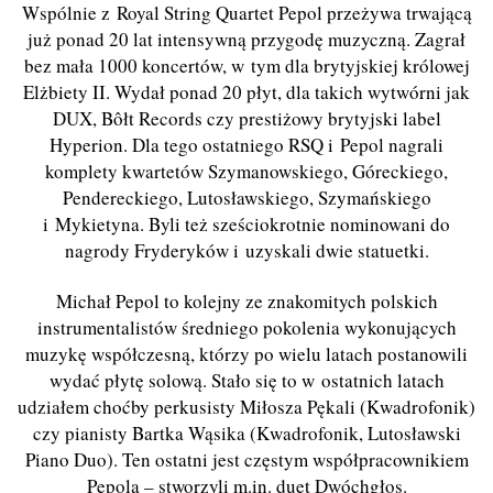
Wspólnie z Royal String Quartet Pepol przeżywa trwającą
już ponad 20 lat intensywną przygodę muzyczną. Zagrał
bez mała 1000 koncertów, w tym dla brytyjskiej królowej
Elżbiety II. Wydał ponad 20 płyt, dla takich wytwórni jak
DUX, Bôłt Records czy prestiżowy brytyjski label
Hyperion. Dla tego ostatniego RSQ i Pepol nagrali
komplety kwartetów Szymanowskiego, Góreckiego,
Pendereckiego, Lutosławskiego, Szymańskiego
i Mykietyna. Byli też sześciokrotnie nominowani do
nagrody Fryderyków i uzyskali dwie statuetki.
Michał Pepol to kolejny ze znakomitych polskich
instrumentalistów średniego pokolenia wykonujących
muzykę współczesną, którzy po wielu latach postanowili
wydać płytę solową. Stało się to w ostatnich latach
udziałem choćby perkusisty Miłosza Pękali (Kwadrofonik)
czy pianisty Bartka Wąsika (Kwadrofonik, Lutosławski
Piano Duo). Ten ostatni jest częstym współpracownikiem
Pepola – stworzyli m.in. duet Dwóchgłos.