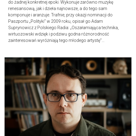
do żadnej konkretnej epoki. Wykonuje zarówno muzykę
renesansową, jak i dzieła najnowsze, a do tego sam
komponuje i aranżuje. Trafnie, przy okazji nominacji do
Paszportu „Polityki” w 2009 roku, opisał go Adam
Suprynowicz z Polskiego Radia: „Oszałamiająca technika,
wirtuozowski wdzięk i podziwu godna różnorodność
zainteresowań wyróżniają tego młodego artystę”...