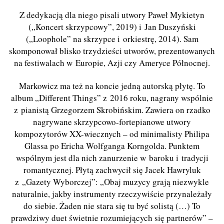
Z dedykacją dla niego pisali utwory Paweł Mykietyn
(„Koncert skrzypcowy”, 2019) i Jan Duszyński
(„
Loophole
” na skrzypce i orkiestrę, 2014). Sam
skomponował blisko trzydzieści utworów, prezentowanych
na festiwalach w Europie, Azji czy Ameryce Północnej.
Markowicz ma też na koncie jedną autorską płytę
. To
album
„
Different Things
” z 2016 roku, nagrany wspólnie
z pianistą Grzegorzem Skrobińskim. Zawiera on rzadko
nagrywane skrzypcowo-fortepianowe utwory
kompozytorów XX-wiecznych –
od minimalisty Philipa
Glassa po Ericha Wolfganga Korngolda
. Punktem
wspólnym jest dla nich zanurzenie w baroku i tradycji
romantycznej. Płytą zachwycił się Jacek Hawryluk
z „Gazety Wyborczej”: „Obaj muzycy grają niezwykle
naturalnie, jakby instrumenty rzeczywiście przynależały
do siebie. Żaden nie stara się tu być solistą (…) To
prawdziwy duet świetnie rozumiejących się partnerów” –