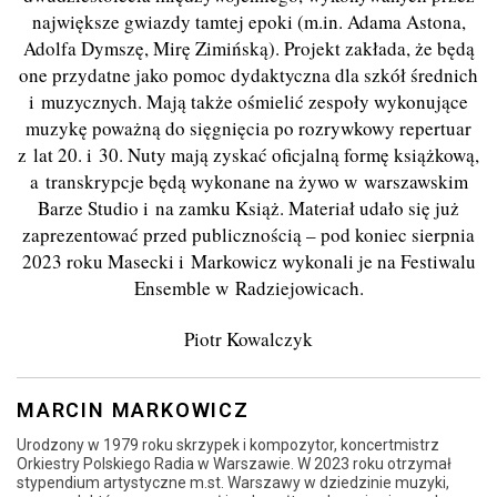
największe gwiazdy tamtej epoki (m.in. Adama Astona,
Adolfa Dymszę, Mirę Zimińską). Projekt zakłada, że będą
one przydatne jako pomoc dydaktyczna dla szkół średnich
i muzycznych. Mają także ośmielić zespoły wykonujące
muzykę poważną
do si
ęgnięcia po rozrywkowy repertuar
z lat 20. i 30. Nuty mają zyskać oficjalną formę książkową,
a transkrypcje będą wykonane na żywo w warszawskim
Barze Studio i na zamku Książ. Materiał udało się już
zaprezentować przed publicznością – pod koniec sierpnia
2023 roku Masecki i Mark
o
wicz wykonali je na Festiwalu
Ensemble w Radziejowicach.
Piotr Kowalczyk
MARCIN MARKOWICZ
Urodzony w 1979 roku skrzypek i kompozytor, koncertmistrz
Orkiestry Polskiego Radia w Warszawie. W 2023 roku otrzymał
stypendium artystyczne m.st. Warszawy w dziedzinie muzyki,