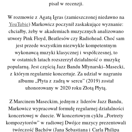
pisał w recenzji.
W rozmowie z Agatą Igras (zamieszczonej niedawno na
YouTubie
) Markowicz poczynił zaskakujące wyznanie:
chciałby, żeby w akademiach muzycznych analizowano
utwory Pink Floyd, Beatlesów czy Radiohead. Choć sam
jest przede wszystkim niezwykle kompetentnym
wykonawcą muzyki klasycznej i współczesnej, to
w ostatnich latach rozszerzył działalność o muzykę
popularn
ą. Jest częścią
Jazz Bandu M
łynarski–Masecki,
z którym regularnie koncertuje. Za udział w nagraniu
albumu „Płyta z zadrą w sercu” (2019) został
uhonorowany w 2020 roku Złotą Płytą.
Z Marcinem Maseckim, jednym z liderów Jazz Bandu,
Markowicz wypracował formułę regularnej działalności
koncertowej w duecie. W koncertowym cyklu „Portrety
kompozytorów” w radiowej Dwójce muzycy prezentowali
twórczość Bachów (Jana Sebastiana i Carla Philipa