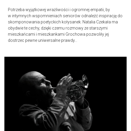
Potrzeba wyjątkowej wrażliwości i ogromnej empatii, by
w intymnych wspomnieniach seniorów odnaleźć inspirację do
skomponowania poetyckich kołysanek. Natalia Czekała ma
obydwie te cechy, dzięki czemu rozmowy ze starszymi
mieszkańcami i mieszkankami Grochowa pozwoliły jej
dostrzec pewne uniwersalne prawdy...