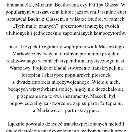
Emmanuela), Mozarta, Beethovena czy Philipa Glassa. W
popularnym warszawskim klubie jazzowym Jassmine duet
zestawiał Bacha z Glassem, a w Barze Studio, w ramach
„
Tych mniej znanych
”, prezentował muzykę swoich
ulubionych i jednocześnie zapomnianych kompozytorów.
Jako skrzypek i regularny współpracownik Maseckiego
Markowicz był więc naturalnym partnerem projektu
realizowanego w ramach stypendium artystycznego m.st.
Warszawy. Projekt zakładał stworzenie transkrypcji na
fortepian i skrzypce popularnych piosenek
z dwudziestolecia międzywojennego. Wiele z nich,
będących wizytówkami stolicy, nigdy nie doczekało się
przepisania na te dwa instrumenty. Masecki był
odpowiedzialny za stworzenie zapisu partii fortepianu,
a Markowicz – partii skrzypiec.
Łącznie powstało dziesięć transkrypcji znanych melodii
dwudziestolecia międzywojennego, wykonywanych przez