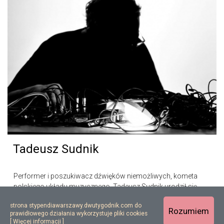
Tadeusz Sudnik
Performer i poszukiwacz dźwięków niemożliwych, kometa
polskiego układu muzycznego. Tadeusz Sudnik urodził się
w 1955 roku w Warszawie i ukończył studia z reżyserii dźwięku
strona stypendiawarszawy.dwutygodnik.com do
na Akademii Muzycznej…
Rozumiem
prawidłowego działania wykorzystuje pliki cookies
[
Więcej informacji
]