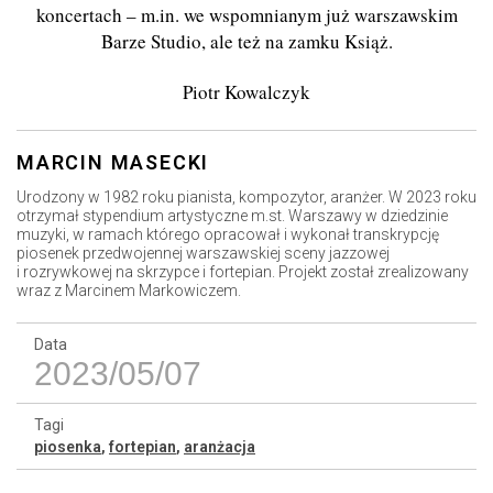
koncertach – m.in. we wspomnianym już warszawskim
Barze Studio, ale też na zamku Książ.
Piotr Kowalczyk
MARCIN MASECKI
Urodzony w 1982 roku pianista, kompozytor, aranżer.
W 2023 roku
otrzymał
stypendium artystyczne m.st. Warszawy w dziedzinie
muzyki,
w ramach którego
opracował
i wykona
ł
transkrypcję
piosenek przedwojennej warszawskiej sceny jazzowej
i rozrywkowej na skrzypce i fortepian. Projekt
został
z
realizowany
wraz z
Marcinem Markowiczem.
Data
2023/05/07
Tagi
piosenka
,
fortepian
,
aranżacja