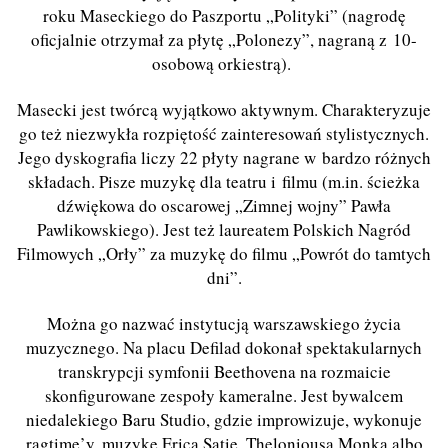
roku Maseckiego do Paszportu
„
Polityki
”
(nagrodę
oficjalnie otrzymał za płytę „Polonezy”, nagraną z 10-
osobową orkiestrą).
Masecki jest twórcą wyjątkowo aktywnym. Charakteryzuje
go też niezwykła rozpiętość zainteresowań stylistycznych.
Jego dyskografia liczy 22 płyty nagrane w bardzo różnych
składach. Pisze muzykę dla teatru i filmu (m.in. ścieżka
dźwiękowa do oscarowej „
Zimnej
wojny” Pawła
Pawlikowskiego). Jest też laureatem Polskich Nagród
Filmowych
„
Orły
”
za muzykę
do filmu
„Powrót do tamtych
dni”.
Można go nazwać instytucją warszawskiego życia
muzycznego. Na
p
lacu Defilad dokonał spektakularnych
transkrypcji symfonii Beethovena na rozmaicie
skonfigurowane zespoły kameralne. Jest bywalcem
niedalekiego Baru Studio, gdzie improwizuje, wykonuje
ragtime
’
y, muzykę Eri
c
a Satie, Theloniousa Monka albo