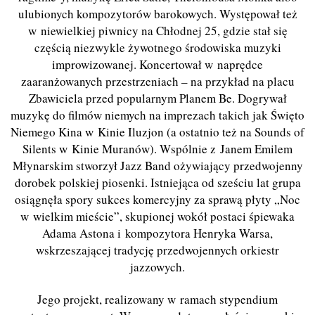
ulubionych kompozytorów barokowych. Występował też
w niewielkiej piwnicy na Chłodnej 25, gdzie stał się
częścią niezwykle żywotnego środowiska muzyki
improwizowanej. Koncertował w naprę
dce
zaaran
żowanych przestrzeniach – na przykład na
p
lacu
Zbawiciela przed popularnym Planem Be. Dogrywał
muzykę
do film
ów niemych na imprezach takich jak Święto
Niemego Kina w Kinie Iluzjon (a ostatnio też
na Sounds of
S
i
lents w Kinie Muran
ów). Wspólnie z Janem Emilem
Młynarskim stworzył
Jazz Band o
żywiający przedwojenny
dorobek polskiej piosenki. Istniejąca od sześciu lat grupa
osiągnęła spory sukces komercyjny za sprawą płyty „Noc
w wielkim mieście”, skupionej wokół postaci śpiewaka
Adama Astona i kompozytora Henryka Warsa,
wskrzeszającej tradycję przedwojennych orkiestr
jazzowych.
Jego projekt, realizowany w ramach stypendium