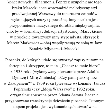
koncertowych i filharmonii. Poprzez uzupełnienie tego
braku Masecki chce wprowadzić melodyczny styl
przedwojennej Warszawy do repertuaru zespołów
wykonujących muzykę poważną. Innym celem jest
przypomnienie muzycznego dorobku międzywojnia,
choćby w formalnej edukacji artystycznej. Maseckiemu
w projekcie towarzyszy inny stypendysta, skrzypek
Marcin Markowicz – obaj współpracują ze sobą w Jazz
Bandzie Młynarski–Masecki.
Piosenki, do których udało się stworzyć zapisy nutowe na
fortepian i skrzypce, to m.in. „Chcesz to mnie bierz”
z 1933 roku (wykonywany pierwotnie przez Adolfa
Dymszę i Mirę Zimińską), „Czy pamiętasz tę noc
w Zakopanem?” z 1939 roku (pierwsze wykonanie: Janusz
Popławski) czy „Moja Warszawo” z 1932 roku,
oryginalnie śpiewana przez Adama Astona. Łącznie
przygotowano transkrypcje dziesięciu piosenek.
Istotnym
etapem projektu jest wykonanie tych utworów na