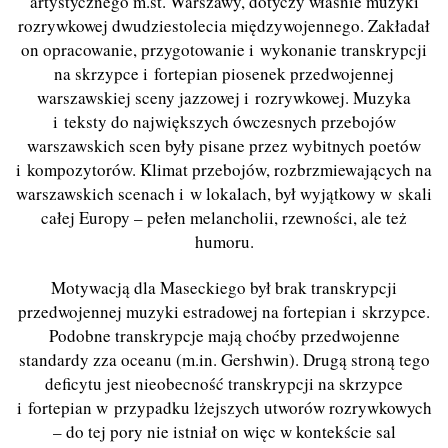
artystycznego m.st. Warszawy, dotyczy właśnie muzyki
rozrywkowej dwudziestolecia międzywojennego. Zakładał
on opracowanie, przygotowanie i wykonanie transkrypcji
na skrzypce i fortepian piosenek przedwojennej
warszawskiej sceny jazzowej i rozrywkowej. Muzyka
i teksty do największych ówczesnych przebojów
warszawskich scen były pisane przez wybitnych poetów
i kompozytorów. Klimat przebojów, rozbrzmiewających na
warszawskich scenach i w lokalach, był wyjątkowy w skali
całej Europy – pełen melancholii, rzewności, ale też
humoru.
Motywacją dla Maseckiego był brak transkrypcji
przedwojennej muzyki estradowej na fortepian i skrzypce.
Podobne transkrypcje mają choćby przedwojenne
standardy zza
o
ceanu (m.in. Gershwin). Drugą stroną tego
deficytu jest nieobecność transkrypcji na skrzypce
i fortepian w przypadku lżejszych utworów rozrywkowych
– do tej pory nie istniał
on wi
ęc
w
kontekście sal