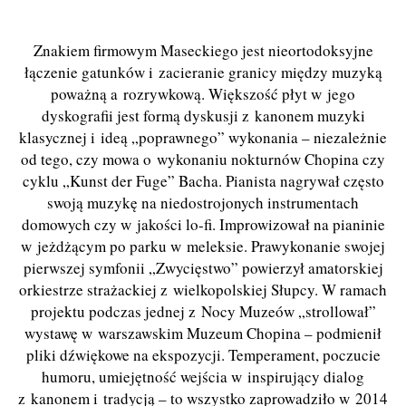
Znakiem firmowym Maseckiego jest nieortodoksyjne
łączenie gatunków i zacieranie granicy między muzyką
poważną a rozrywkową. Większość płyt w jego
dyskografii jest formą dyskusji z kanonem muzyki
klasycznej i ideą „poprawnego” wykonania – niezależnie
od tego, czy mowa o wykonaniu nokturnów Chopina czy
cyklu „
Kunst der Fuge
” Bacha. Pianista nagrywał często
swoją muzykę na niedostrojonych instrumentach
domowych czy w jakości lo-fi. Improwizował
na pianinie
w jeżdżącym po parku w meleksie. Prawykonanie swojej
pierwszej symfonii „Zwycięstwo” powierzył amatorskiej
orkiestrze strażackiej z wielkopolskiej Słupcy. W ramach
projektu
podczas
jednej z Nocy Muzeów „
strollowa
ł”
wystawę w warszawskim Muzeum Chopina – podmienił
pliki dźwiękowe na ekspozycji. Temperament, poczucie
humoru, umiejętność wejścia w inspirujący dialog
z kanonem i tradycją – to wszystko zaprowadziło w 2014