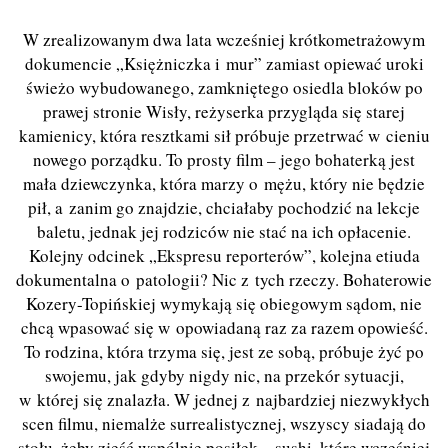
W zrealizowanym dwa lata wcześniej krótkometrażowym
dokumencie „Księżniczka i mur” zamiast opiewać uroki
świeżo wybudowanego, zamkniętego osiedla bloków po
prawej stronie Wisły, reżyserka przygląda się starej
kamienicy, która resztkami sił próbuje przetrwać w cieniu
nowego porządku. To prosty film – jego bohaterką jest
mała dziewczynka, która marzy o mężu, który nie będzie
pił, a zanim go znajdzie, chciałaby pochodzić na lekcje
baletu, jednak jej rodziców nie stać na ich opłacenie.
Kolejny odcinek „Ekspresu reporterów”, kolejna etiuda
dokumentalna o patologii? Nic z tych rzeczy. Bohaterowie
Kozery-Topińskiej wymykają się obiegowym sądom, nie
chcą wpasować się w opowiadaną raz za razem opowieść.
To rodzina, która trzyma się, jest ze sobą, próbuje żyć po
swojemu, jak gdyby nigdy nic, na przekór sytuacji,
w której się znalazła. W jednej z najbardziej niezwykłych
scen filmu, niemalże surrealistycznej, wszyscy siadają do
stołu, żeby zjeść wspólnie posiłek – sushi, które wcześniej