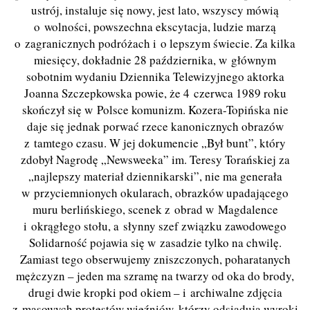
ustrój, instaluje się nowy, jest lato, wszyscy mówią
o wolności, powszechna ekscytacja, ludzie marzą
o zagranicznych podróżach i o lepszym świecie. Za kilka
miesięcy, dokładnie 28 października, w głównym
sobotnim wydaniu Dziennika Telewizyjnego aktorka
Joanna Szczepkowska powie, że 4 czerwca 1989 roku
skończył się w Polsce komunizm. Kozera-Topińska nie
daje się jednak porwać rzece kanonicznych obrazów
z tamtego czasu. W jej dokumencie „Był bunt”, który
zdobył Nagrodę „Newsweeka” im. Teresy Torańskiej za
„najlepszy materiał dziennikarski”, nie ma generała
w przyciemnionych okularach, obrazków upadającego
muru berlińskiego, scenek z obrad w Magdalence
i okrągłego stołu, a słynny szef związku zawodowego
Solidarność pojawia się w zasadzie tylko na chwilę.
Zamiast tego obserwujemy zniszczonych, poharatanych
mężczyzn – jeden ma szramę na twarzy od oka do brody,
drugi dwie kropki pod okiem – i archiwalne zdjęcia
z masowych protestów więźniów, którzy odsiadują wyroki