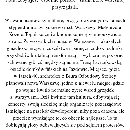
przyrządzili.
W swoim najnowszym filmie, przygotowywanym w ramach
stypendium artystycznego m.st. Warszawy, Małgorzata
Kozera-Topińska znów kieruje kamerę w nieoczywistą
stronę. Ze wszystkich miejsc w Warszawie – okazałych
gmachów, miejsc męczeństwa i pamięci, cudów techniki,
przykładów brutalnej transformacji – wybiera niepozorne,
schowane gdzieś między sejmem a Trasą Łazienkowską,
osiedle domków fińskich na Jazdowie. Miejsce, gdzie
w latach 40. architekci z Biura Odbudowy Stolicy
planowali nową Warszawę, jedno z niewielu miejsc, gdzie
po wojnie kwitło normalne życie wśród grządek
z warzywami. Dziś kwitnie tam kultura, odbywają się
koncerty, swoją siedzibę mają organizacje pozarządowe.
Istniejące na przekór deweloperom, niby poza czasem, ale
przecież wyrażające to, co obecnie najlepsze. To tu
dobiegają głosy odbywających się pod sejmem protestów,