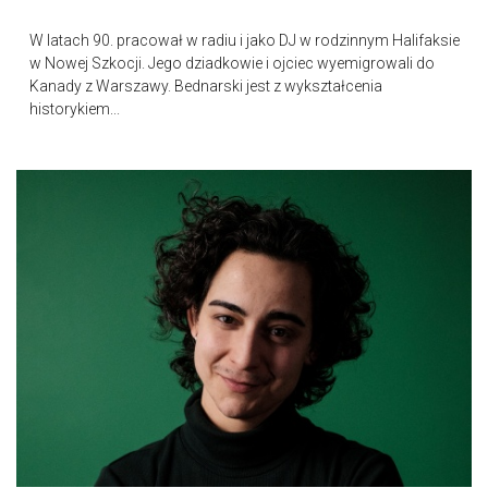
W latach 90. pracował w radiu i jako DJ w rodzinnym Halifaksie
w Nowej Szkocji. Jego dziadkowie i ojciec wyemigrowali do
Kanady z Warszawy. Bednarski jest z wykształcenia
historykiem...