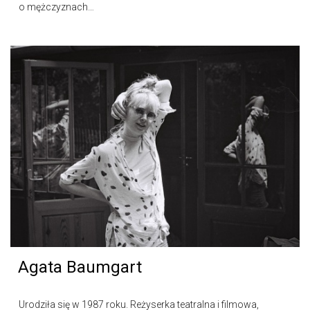
o mężczyznach…
Agata Baumgart
Urodziła się w 1987 roku. Reżyserka teatralna i filmowa,