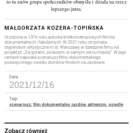
to tu znów grupa społeczników obmyśla i działa na rzecz
lepszego jutra.
MAŁGORZATA KOZERA-TOPIŃSKA
Urodzona w 1976 roku autorka krótkometrażowych filmów
dokumentalnych i fabularnych. W 2021 roku otrzymała
stypendium artystyczne m.st. Warszawy w dziedzinie filmu na
projekt pt. „Za górami, za lasami, w samym sercu miasta”. W jego
ramach napisała scenariusz filmu dokumentalnego
poświęconego osiedlu domków fińskich na Jazdowie.
Data
2021/12/16
Tagi
scenariusz
,
film dokumentalny
,
jazdów
,
aktywizm
,
osiedle
Zobacz również