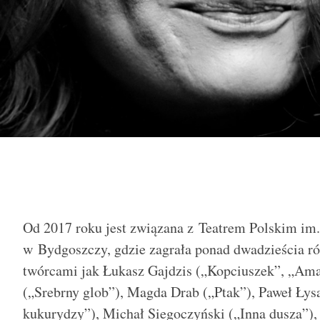
Od 2017 roku jest związana z Teatrem Polskim im
w Bydgoszczy, gdzie zagrała ponad dwadzieścia ró
twórcami jak Łukasz Gajdzis („Kopciuszek”, „Am
(„Srebrny glob”), Magda Drab („Ptak”), Paweł Łys
kukurydzy”), Michał Siegoczyński („Inna dusza”), 