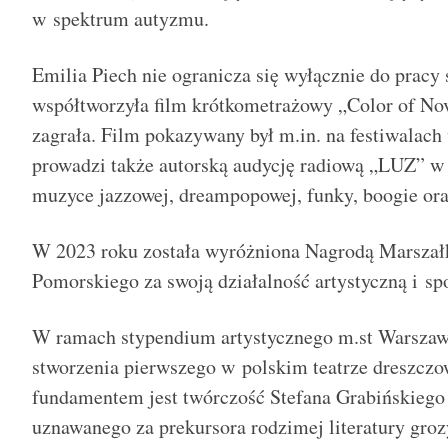
w spektrum autyzmu.
Emilia Piech nie ogranicza się wyłącznie do pracy
współtworzyła film krótkometrażowy „Color of N
zagrała. Film pokazywany był m.in. na festiwalach
prowadzi także autorską audycję radiową „LUZ” w
muzyce jazzowej, dreampopowej, funky, boogie or
W 2023 roku została wyróżniona Nagrodą Marsza
Pomorskiego za swoją działalność artystyczną i sp
W ramach stypendium artystycznego m.st Warszawy
stworzenia pierwszego w polskim teatrze dreszczow
fundamentem jest twórczość Stefana Grabińskiego 
uznawanego za prekursora rodzimej literatury groz