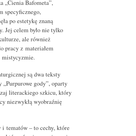
za „Cienia Bafometa”,
m specyficznego,
nęła po estetykę znaną
. Jej celem było nie tylko
ulturze, ale również
 do pracy z materiałem
i mistycyzmie.
turgicznej są dwa teksty
y „Purpurowe gody”, oparty
aj literackiego szkicu, który
ący niezwykłą wyobraźnię
i tematów – to cechy, które