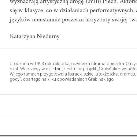
wyznaczają artystyczną drogę Emilii Piech. Aktork
się w klasyce, co w działaniach performatywnych,
języków nieustannie poszerza horyzonty swojej tw
Katarzyna Niedurny
Urodzona w 1993 roku aktorka, reżyserka i dramatopisarka. Otrz
m.st. Warszawy w dziedzinie teatru na projekt „Grabiński – współc
W jego ramach przygotowała literacki szkic, a także tekst drama
gody”, opartego na kilku opowiadaniach Grabińskiego.