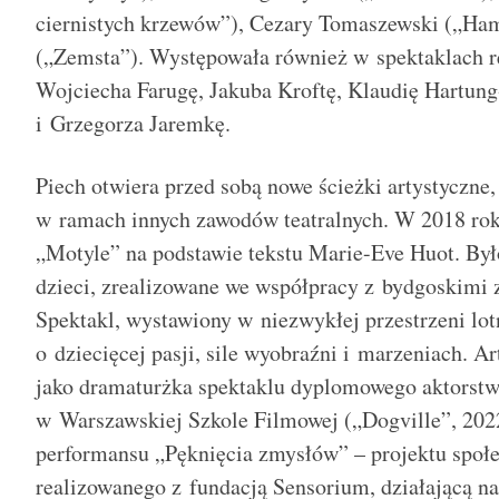
ciernistych krzewów”), Cezary Tomaszewski („Ham
(„Zemsta”). Występowała również w spektaklach r
Wojciecha Farugę, Jakuba Kroftę, Klaudię Hartung
i Grzegorza Jaremkę.
Piech otwiera przed sobą nowe ścieżki artystyczne,
w ramach innych zawodów teatralnych. W 2018 rok
„Motyle” na podstawie tekstu Marie-Eve Huot. Było
dzieci, zrealizowane we współpracy z bydgoskimi 
Spektakl, wystawiony w niezwykłej przestrzeni lo
o dziecięcej pasji, sile wyobraźni i marzeniach. A
jako dramaturżka spektaklu dyplomowego aktors
w Warszawskiej Szkole Filmowej („Dogville”, 2022
performansu „Pęknięcia zmysłów” – projektu społ
realizowanego z fundacją Sensorium, działającą n