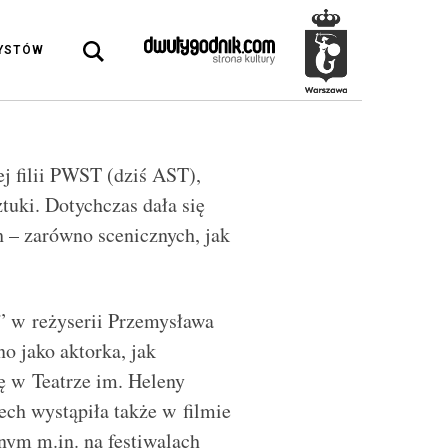
DYSTÓW
ej filii PWST (dziś AST),
tuki. Dotychczas dała się
h – zarówno scenicznych, jak
 w reżyserii Przemysława
o jako aktorka, jak
ę w Teatrze im. Heleny
ch wystąpiła także w filmie
nym m.in. na festiwalach