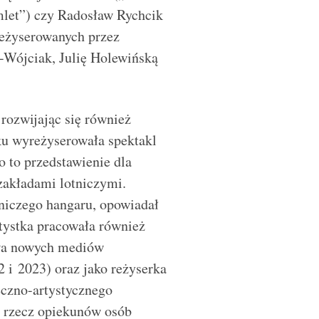
let”) czy Radosław Rychcik
eżyserowanych przez
-Wójciak, Julię Holewińską
 rozwijając się również
u wyreżyserowała spektakl
 to przedstawienie dla
zakładami lotniczymi.
tniczego hangaru, opowiadał
rtystka pracowała również
twa nowych mediów
 i 2023) oraz jako reżyserka
eczno-artystycznego
a rzecz opiekunów osób