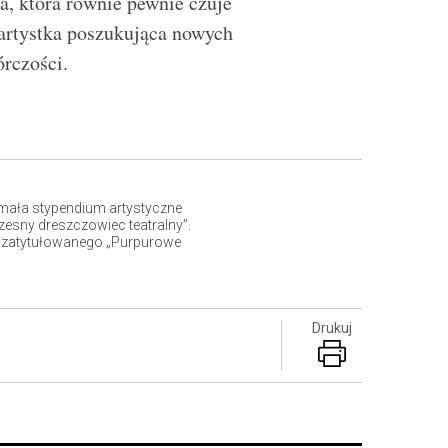
a, która równie pewnie czuje
 artystka poszukująca nowych
órczości.
ymała stypendium artystyczne
zesny dreszczowiec teatralny”.
tu zatytułowanego „Purpurowe
Drukuj