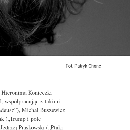
Fot. Patryk Chenc
. Hieronima Konieczki
l, współpracując z takimi
adeusz”), Michał Buszewicz
ak („Trump i pole
Jędrzej Piaskowski („Ptaki