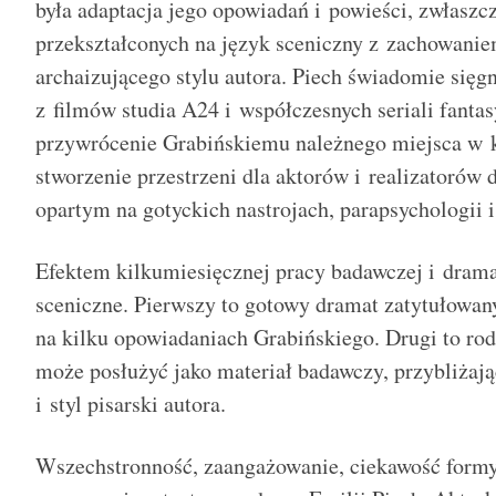
była adaptacja jego opowiadań i powieści, zwłaszc
przekształconych na język sceniczny z zachowanie
archaizującego stylu autora. Piech świadomie sięg
z filmów studia A24 i współczesnych seriali fantasy
przywrócenie Grabińskiemu należnego miejsca w k
stworzenie przestrzeni dla aktorów i realizatorów
opartym na gotyckich nastrojach, parapsychologii 
Efektem kilkumiesięcznej pracy badawczej i drama
sceniczne. Pierwszy to gotowy dramat zatytułowan
na kilku opowiadaniach Grabińskiego. Drugi to rodz
może posłużyć jako materiał badawczy, przybliżaj
i styl pisarski autora.
Wszechstronność, zaangażowanie, ciekawość formy 