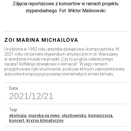
Zdjęcia reportażowe z koncertów w ramach projektu
stypendialnego. Fot. Wiktor Malinowski
ZOI MARINA MICHAILOVA
Urodzona w 1992 roku artystka dźwiękowa i kompozytorka. W
2021 roku otrzymała stypendium artystyczne m.st. Warszawy
w dziedzinie muzyki na projekt „Czy to pogłos odwiecznego
świata? Refleksje dźwiękowe o klimacie”. W jego ramach
przygotowała cykl słuchowisk, podczas których zaprezentowała
autorskie kompozycje poświęcone tematyce zmian klimatu.
Data
2021/12/21
Tagi
ekologia
,
muzyka na żywo
,
słuchowisko
,
kompozycja
,
koncert
,
kryzys klimatyczny