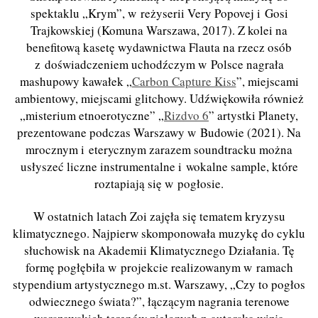
spektaklu „Krym”, w reżyserii Very Popovej i Gosi
Trajkowskiej (Komuna Warszawa, 2017). Z kolei na
benefitową kasetę wydawnictwa Flauta na rzecz osób
z doświadczeniem uchodźczym w Polsce nagrała
mashupowy kawałek „
Carbon Capture Kiss
”, miejscami
ambientowy, miejscami glitchowy. Udźwiękowiła również
„misterium etnoerotyczne” „
Rizdvo 6
” artystki Planety,
prezentowane podczas Warszawy w Budowie (2021). Na
mrocznym i eterycznym zarazem soundtracku można
usłyszeć liczne instrumentalne i wokalne sample, które
roztapiają się w pogłosie.
W ostatnich latach Zoi zajęła się tematem kryzysu
klimatycznego. Najpierw skomponowała muzykę do cyklu
słuchowisk na Akademii Klimatycznego Działania. Tę
formę pogłębiła w projekcie realizowanym w ramach
stypendium artystycznego m.st. Warszawy, „Czy to pogłos
odwiecznego świata?”, łączącym nagrania terenowe