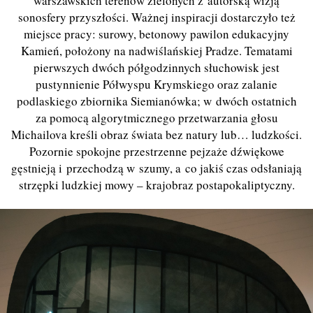
warszawskich terenów zielonych z autorską wizją
sonosfery przyszłości. Ważnej inspiracji dostarczyło też
miejsce pracy: surowy, betonowy pawilon edukacyjny
Kamień, położony na nadwiślańskiej Pradze. Tematami
pierwszych dwóch półgodzinnych słuchowisk jest
pustynnienie Półwyspu Krymskiego oraz zalanie
podlaskiego zbiornika Siemianówka; w dwóch ostatnich
za pomocą algorytmicznego przetwarzania głosu
Michailova kreśli obraz świata bez natury lub… ludzkości.
Pozornie spokojne przestrzenne pejzaże dźwiękowe
gęstnieją i przechodzą w szumy, a co jakiś czas odsłaniają
strzępki ludzkiej mowy – krajobraz postapokaliptyczny.