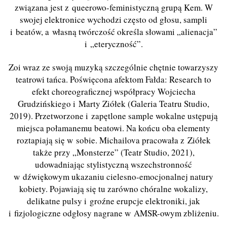
związana jest z queerowo-feministyczną grupą Kem. W
swojej elektronice wychodzi często od głosu, sampli
i beatów, a własną twórczość określa słowami „alienacja”
i „eteryczność”.
Zoi wraz ze swoją muzyką szczególnie chętnie towarzyszy
teatrowi tańca. Poświęcona afektom Fałda: Research to
efekt choreograficznej współpracy Wojciecha
Grudzińskiego i Marty Ziółek (Galeria Teatru Studio,
2019). Przetworzone i zapętlone sample wokalne ustępują
miejsca połamanemu beatowi. Na końcu oba elementy
roztapiają się w sobie. Michailova pracowała z Ziółek
także przy „Monsterze” (Teatr Studio, 2021),
udowadniając stylistyczną wszechstronność
w dźwiękowym ukazaniu cielesno-emocjonalnej natury
kobiety. Pojawiają się tu zarówno chóralne wokalizy,
delikatne pulsy i groźne erupcje elektroniki, jak
i fizjologiczne odgłosy nagrane w AMSR-owym zbliżeniu.