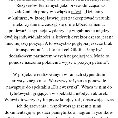
i Reżyserów Teatralnych jako przewodnicząca. O
założeniach pracy w związku
mówi
: „Działamy
w kulturze, w której łatwiej jest zaakceptować warunki
niekorzystne niż zacząć się o nie kłócić samemu,
ponieważ ta sytuacja wydarzy się w gabinecie między
dwójką indywidualności, z których dyrektor często jest na
mocniejszej pozycji. A to wszystko pogłębia jeszcze brak
transparentności. I to jest cel Gildii – żeby być
dodatkowym partnerem w tych negocjacjach. Może to
pomoże naszemu pokoleniu wyjść z pozycji petenta”.
W projekcie realizowanym w ramach stypendium
artystycznego m.st. Warszawy reżyserka ponownie
nawiązuje do spektaklu „Dziewczynki”. Wraca w nim do
tytułowych, grających w spektaklu młodych aktorek.
Wdowik towarzyszy im przez kolejny rok, obserwując czas
ich dojrzewania i współtworząc razem z nimi
dokumentację w postaci pamiętników, nagrań i rysunków.