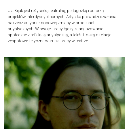
Ula Kijak jest reżyserką teatralną, pedagożką i autorką
projektów interdyscyplinarnych. Artystka prowadzi działania
na rzecz antyprzemocowej zmiany w procesach
artystycznych. W swojej pracy łączy zaangażowanie
społeczne z refleksją artystyczną, a także troską o relacje
zespołowe i etyczne warunki pracy w teatrze...