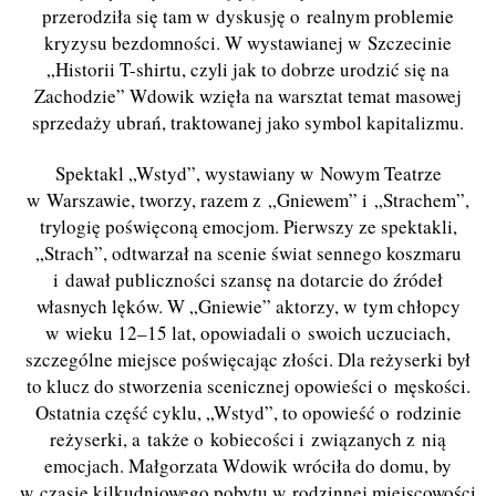
przerodziła się tam w dyskusję o realnym problemie
kryzysu bezdomności. W wystawianej w Szczecinie
„Historii T-shirtu, czyli jak to dobrze urodzić się na
Zachodzie” Wdowik wzięła na warsztat temat masowej
sprzedaży ubrań, traktowanej jako symbol kapitalizmu.
Spektakl „Wstyd”, wystawiany w Nowym Teatrze
w Warszawie, tworzy, razem z „Gniewem” i „Strachem”,
trylogię poświęconą emocjom. Pierwszy ze spektakli,
„Strach”, odtwarzał na scenie świat sennego koszmaru
i dawał publiczności szansę na dotarcie do źródeł
własnych lęków. W „Gniewie” aktorzy, w tym chłopcy
w wieku 12–15 lat, opowiadali o swoich uczuciach,
szczególne miejsce poświęcając złości. Dla reżyserki był
to klucz do stworzenia scenicznej opowieści o męskości.
Ostatnia część cyklu, „Wstyd”, to opowieść o rodzinie
reżyserki, a także o kobiecości i związanych z nią
emocjach. Małgorzata Wdowik wróciła do domu, by
w czasie kilkudniowego pobytu w rodzinnej miejscowości