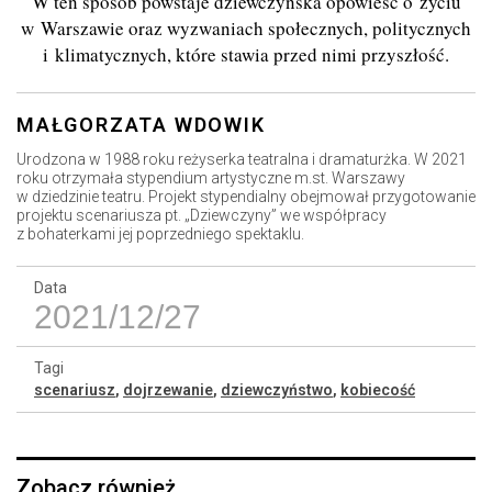
W ten sposób powstaje dziewczyńska opowieść o życiu
w Warszawie oraz wyzwaniach społecznych, politycznych
i klimatycznych, które stawia przed nimi przyszłość.
MAŁGORZATA WDOWIK
Urodzona w 1988 roku reżyserka teatralna i dramaturżka. W 2021
roku otrzymała stypendium artystyczne m.st. Warszawy
w dziedzinie teatru. Projekt stypendialny obejmował przygotowanie
projektu scenariusza pt. „Dziewczyny” we współpracy
z bohaterkami jej poprzedniego spektaklu.
Data
2021/12/27
Tagi
scenariusz
,
dojrzewanie
,
dziewczyństwo
,
kobiecość
Zobacz również