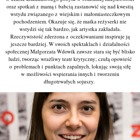
oraz spotkań z mamą i babcią zastanowić się nad kwestią
wstydu związanego z wiejskim i małomiasteczkowym
pochodzeniem. Okazuje się, że matka reżyserki nie
wstydzi się tak bardzo, jak artystka zakładała.
Rzeczywistość zderzona z oczekiwaniami inspiruje ją
jeszcze bardziej. W swoich spektaklach i działalności
społecznej Małgorzata Wdowik zawsze stara się być blisko
ludzi, tworząc wrażliwy teatr krytyczny; czułą opowieść
o problemach i punktach zapalnych, lokując swoją siłę
w możliwości wspierania innych i tworzeniu
długotrwałych sojuszy.