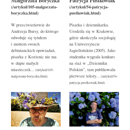
Małgorzata Boryczka
Patrycja Pustkowiak
W przeciwieństwie do
Pisarka i dziennikarka.
Andrzeja Bursy, do którego
Urodziła się w Krakowie,
odwołuje się tytułem
gdzie ukończyła socjologię
i mottem swoich
na Uniwersytecie
debiutanckich opowiadań,
Jagiellońskim (2005). Jako
pisarka z Kozienic nie ma
studentka wygrała konkurs
w dupie małych
na staż w „Dzienniku
miasteczek...
Polskim”, tam publikowała
pierwsze teksty...