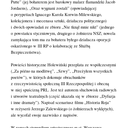
Putte” (jej bohaterem jest barokowy malarz flamandzki Jacob
Jordaens), „Oraz wygnani zostali” (opowiadającej
o perypetiach Ignacego Karola Korwin-Milewskiego,
kolekcjonera i mecenasa sztuki, działacza politycznego)
i dwóch opowiadań ze zbioru „Nie tknął mnie nikt” (jednego
o powstańcu styczniowym, drugiego o żołnierzu NSZ; nowela
zamykająca tom ma za bohatera byłego działacza opozycji
oskarżonego w III RP o kolaborację ze Służbą
Bezpieczeństwa).
Powieści historyczne Holewiński przeplata ze współczesnymi
(„Za późno na modlitwę”, „Szwy”, „Przeżyłem wszystkich
poetów”), w których dokonuje obrachunków
z rzeczywistością społeczną III Rzeczpospolitej i obecną
w niej spuścizną PRL. Jest też autorem słuchowisk radiowych
i utworów teatralnych (część ukazała się w zbiorze „Dyfuzja
i inne dramaty”). Napisał scenariusz filmu „Historia Roja”
w reżyserii Jerzego Zalewskiego (o żołnierzach wyklętych),
ale wycofał swoje nazwisko z napisów.
W ramach stypendium artystycznego m.st. Warszawy