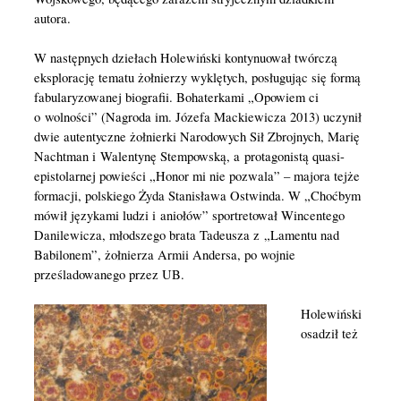
autora.
W następnych dziełach Holewiński kontynuował twórczą
eksplorację tematu żołnierzy wyklętych, posługując się formą
fabularyzowanej biografii. Bohaterkami „Opowiem ci
o wolności” (Nagroda im. Józefa Mackiewicza 2013) uczynił
dwie autentyczne żołnierki Narodowych Sił Zbrojnych, Marię
Nachtman i Walentynę Stempowską, a protagonistą quasi-
epistolarnej powieści „Honor mi nie pozwala” – majora tejże
formacji, polskiego Żyda Stanisława Ostwinda. W „Choćbym
mówił językami ludzi i aniołów” sportretował Wincentego
Danilewicza, młodszego brata Tadeusza z „Lamentu nad
Babilonem”, żołnierza Armii Andersa, po wojnie
prześladowanego przez UB.
Holewiński
osadził też