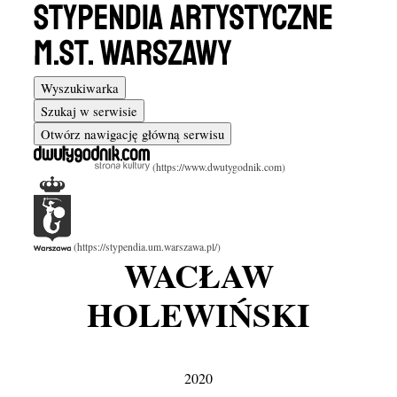
Wyszukiwarka
Szukaj w serwisie
Otwórz nawigację główną serwisu
WACŁAW
HOLEWIŃSKI
2020