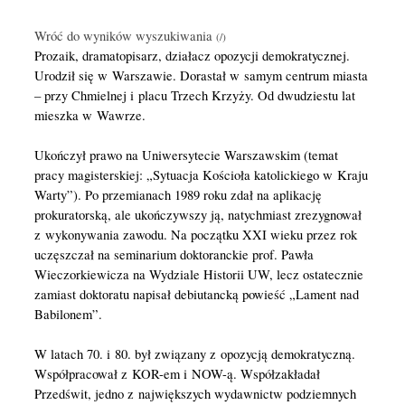
Wróć do wyników wyszukiwania
Prozaik, dramatopisarz, działacz opozycji demokratycznej.
Urodził się w Warszawie. Dorastał w samym centrum miasta
– przy Chmielnej i placu Trzech Krzyży. Od dwudziestu lat
mieszka w Wawrze.
Ukończył prawo na Uniwersytecie Warszawskim (temat
pracy magisterskiej: „Sytuacja Kościoła katolickiego w Kraju
Warty”). Po przemianach 1989 roku zdał na aplikację
prokuratorską, ale ukończywszy ją, natychmiast zrezygnował
z wykonywania zawodu. Na początku XXI wieku przez rok
uczęszczał na seminarium doktoranckie prof. Pawła
Wieczorkiewicza na Wydziale Historii UW, lecz ostatecznie
zamiast doktoratu napisał debiutancką powieść „Lament nad
Babilonem”.
W latach 70. i 80. był związany z opozycją demokratyczną.
Współpracował z KOR-em i NOW-ą. Współzakładał
Przedświt, jedno z największych wydawnictw podziemnych