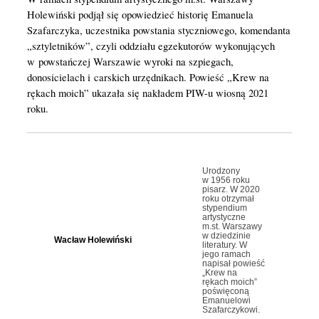
Holewiński podjął się opowiedzieć historię Emanuela
Szafarczyka, uczestnika powstania styczniowego, komendanta
„sztyletników”, czyli oddziału egzekutorów wykonujących
w powstańczej Warszawie wyroki na szpiegach,
donosicielach i carskich urzędnikach. Powieść „Krew na
rękach moich” ukazała się nakładem PIW-u wiosną 2021
roku.
Urodzony
w 1956 roku
pisarz. W 2020
roku otrzymał
stypendium
artystyczne
m.st. Warszawy
w dziedzinie
Wacław Holewiński
literatury. W
jego ramach
napisał powieść
„Krew na
rękach moich”
poświęconą
Emanuelowi
Szafarczykowi.