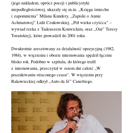
(jego nakładem, oprócz poezji i publicystyki
niepodległościowej, ukazały się m.in. „Księga śmiechu
i zapomnienia” Milana Kundery, „Zapiski o Annie
Achmatowej” Lidii Czukowskiej, „Pół wieku czyśćca” –
wywiad rzeka z Tadeuszem Konwickim, oraz „Oni” Teresy
Torańskiej), które prowadził do 2001 roku.
Dwukrotnie aresztowany za działalność opozycyjną (1982,
1984), w więzieniu i obozie internowania spędził łącznie
blisko rok. Podobno w szpitalu, do którego trafił
z internowania, przeczytał w osiem dni całość „W
poszukiwaniu straconego czasu”. W więzieniu przy
Rakowieckiej odkrył „Auto da fé” Canettiego.