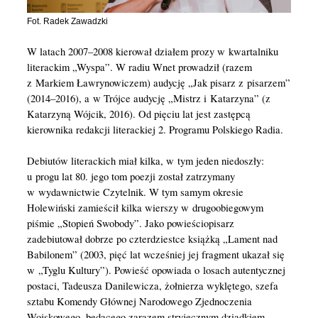
Fot. Radek Zawadzki
W latach 2007–2008 kierował działem prozy w kwartalniku
literackim „Wyspa”. W radiu Wnet prowadził (razem
z Markiem Ławrynowiczem) audycję „Jak pisarz z pisarzem”
(2014–2016), a w Trójce audycję „Mistrz i Katarzyna” (z
Katarzyną Wójcik, 2016). Od pięciu lat jest zastępcą
kierownika redakcji literackiej 2. Programu Polskiego Radia.
Debiutów literackich miał kilka, w tym jeden niedoszły:
u progu lat 80. jego tom poezji został zatrzymany
w wydawnictwie Czytelnik. W tym samym okresie
Holewiński zamieścił kilka wierszy w drugoobiegowym
piśmie „Stopień Swobody”. Jako powieściopisarz
zadebiutował dobrze po czterdziestce książką „Lament nad
Babilonem” (2003, pięć lat wcześniej jej fragment ukazał się
w „Tyglu Kultury”). Powieść opowiada o losach autentycznej
postaci, Tadeusza Danilewicza, żołnierza wyklętego, szefa
sztabu Komendy Głównej Narodowego Zjednoczenia
Wojskowego, będącego zarazem stryjecznym dziadkiem