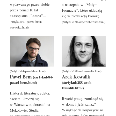
wydawanego przez siebie
a następnie w „Małym
przez ponad 10 lat
Formacie”, które układają
czasopisma „Lampa”...
się w niewesołą kronikę...
Paweł Bem
Arek Kowalik
Historyk literatury, edytor,
Rzucić pracę, zamknąć się
eseista. Urodził się
w domu i jeść xanax?
w Warszawie, dorastał na
Wsiąknąć w korpożycie na
Mokotowie. Studia
tyle mocno, żeby przegapić
polonistyczne ukończył na