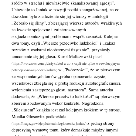
źródło w strachu i niewłaściwie skanalizowanej agresji”.
Ustawiało to Janiak w pozycji poetki zaangażowanej, na co
dowodem było znalezienie się jej wierszy w antologii
„Zebrało się śliny”, zbierającej wiersze autorów wrażliwych
na kwestie społeczne i zainteresowanych
socjoekonomicznymi problemami współczesności. Kolejne
dwa tomy, czyli „Wiersze przeciwko ludzkości” i „zakaz
rozmów z osobami nieobecnymi fizycznie”, przyniosły
umocnienie się jej głosu. Karol Maliszewski
pisał
w „Twórczości”, że w pierwszym
ze wspomnianych tomów „próba opanowania czystej
wściekłości zbiegła się z próbą redukcji autobiograficzności,
wyłonienia zastępczego głosu, narratora”. Sama autorka
dodawała, że „Wiersze przeciwko ludzkości” są pierwszym
zbiorem zbudowanym wokół konkretu. Nagrodzona
„Silesiusem” książka jest zaś kolejnym krokiem w tę stronę.
Monika Glosowitz
podkreślała
z jednej strony
depresyjną wymowę tomu, który demaskuje między innymi