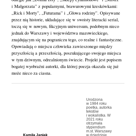
i Małgorzata” z popularnymi, brawurowymi kreskówkami:
„Rick i Morty”, „Futurama” i „Głowa rodziny”. Opisywane
przez nią historie, układające się w swoisty literacki serial,
toczą się w nowym, fikcyjnym uniwersum, podobnym nieco
jednak do Warszawy i województwa mazowieckiego,
znajdującym się na pograniczu tego, co realne i fantastyczne.
Opowiadają o miejscu człowieka zawieszonego między
przyszłością a przeszłością, poszukującego swojego miejsca
w tym dziwnym, odrealnionym świecie. Projekt jest popisem
bogatej wyobraźni autorki, dla której poezja okazała się już
może nieco za ciasna.
Urodzona
w 1984 roku
poetka, autorka
tekstów
i wokalistka. W
2021 roku
otrzymała
stypendium
m.st. Warszawy
Kamila Janiak
w dziedzinie