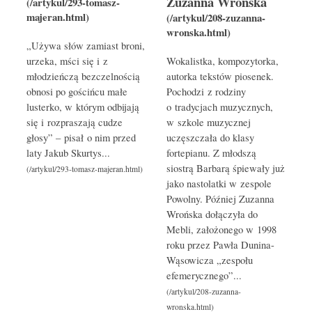
Zuzanna Wrońska
„Używa słów zamiast broni,
urzeka, mści się i z
Wokalistka, kompozytorka,
młodzieńczą bezczelnością
autorka tekstów piosenek.
obnosi po gościńcu małe
Pochodzi z rodziny
lusterko, w którym odbijają
o tradycjach muzycznych,
się i rozpraszają cudze
w szkole muzycznej
głosy” – pisał o nim przed
uczęszczała do klasy
laty Jakub Skurtys...
fortepianu. Z młodszą
siostrą Barbarą śpiewały już
jako nastolatki w zespole
Powolny. Później Zuzanna
Wrońska dołączyła do
Mebli, założonego w 1998
roku przez Pawła Dunina-
Wąsowicza „zespołu
efemerycznego”...