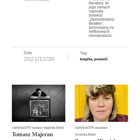
literatury. W
jego ramach
napisała
powieść
„Zamordowany
Beatles”,
wzorowaną na
netflixowych
miniserialach.
Data
Tagi
2021/12/30
książka
,
powieść
Tomasz Majeran