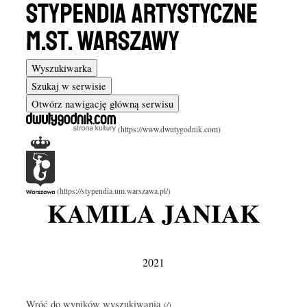
Wyszukiwarka
Szukaj w serwisie
Otwórz nawigację główną serwisu
KAMILA JANIAK
2021
Wróć do wyników wyszukiwania