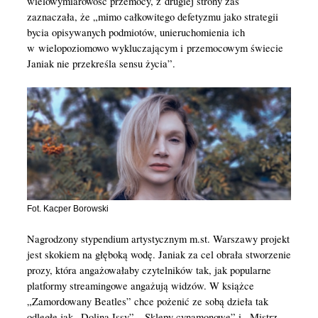
wielowymiarowość przemocy, z drugiej strony zaś
zaznaczała, że „mimo całkowitego defetyzmu jako strategii
bycia opisywanych podmiotów, unieruchomienia ich
w wielopoziomowo wykluczającym i przemocowym świecie
Janiak nie przekreśla sensu życia”.
Fot. Kacper Borowski
Nagrodzony stypendium artystycznym m.st. Warszawy projekt
jest skokiem na głęboką wodę. Janiak za cel obrała stworzenie
prozy, która angażowałaby czytelników tak, jak popularne
platformy streamingowe angażują widzów. W książce
„Zamordowany Beatles” chce pożenić ze sobą dzieła tak
odległe jak „Dolina Issy”, „Sklepy cynamonowe” i „Mistrz