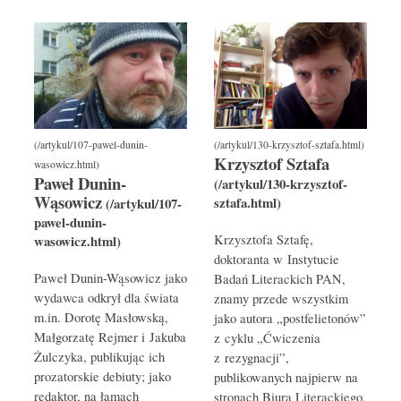
Krzysztof Sztafa
Paweł Dunin-
Wąsowicz
Krzysztofa Sztafę,
doktoranta w Instytucie
Paweł Dunin-Wąsowicz jako
Badań Literackich PAN,
wydawca odkrył dla świata
znamy przede wszystkim
m.in. Dorotę Masłowską,
jako autora „postfelietonów”
Małgorzatę Rejmer i Jakuba
z cyklu „Ćwiczenia
Żulczyka, publikując ich
z rezygnacji”,
prozatorskie debiuty; jako
publikowanych najpierw na
redaktor, na łamach
stronach Biura Literackiego,