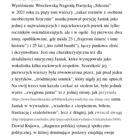
Wyróżnienie Wrocławską Nagrodą Poetycką „Silesius”
w 2021 roku za piąty tom wierszy „zakaz rozmów z osobami
nieobecnymi fizycznie” usankcjonował pozycję Janiak jako
jednej z najważniejszych i najciekawszych poetek nie tylko
roczników osiemdziesiątych, ale i w ogóle. Jej pierwsze dwa
tomy, opublikowane, gdy miała 23 („frajerom śmierć i inne
historie”) i 25 lat („kto zabił bambi”), łączy punkowa złość
i dezynwoltura. Jest ona charakterystyczna też dla
działalności muzycznej Janiak, która występowała jako
wokalistka kilku rockowych zespołów. Szorstkość jej
pierwszych wierszy była równoważona przez, jak pisał jeden
z krytyków, „śródmiejski smutek”, który nigdy jej nie opuścił.
Na swój trzeci tom kazała czekać aż siedem lat, było jednak
warto: „zwęglona jantar” to z jednej strony, jak
przyznała
sama
Janiak w wywiadzie, „wiaderko z cierpieniem, bólem,
frustracją i szaleństwem”, lecz z drugiej, jak
zwracał uwagę
Dawid Kujawa, „diagnoza polskiej sytuacji społeczno-
politycznej, w której dominujące postawy znajdują swoje