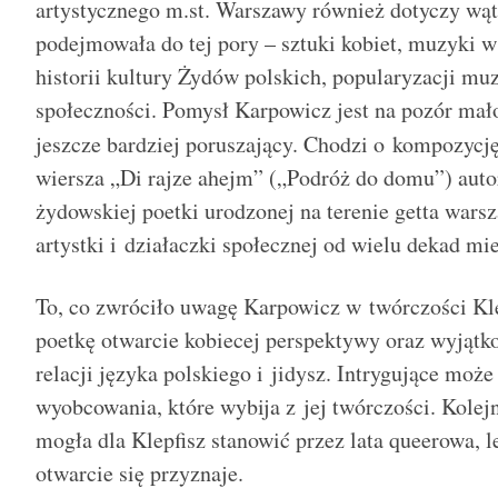
artystycznego m.st. Warszawy również dotyczy wąt
podejmowała do tej pory – sztuki kobiet, muzyki w 
historii kultury Żydów polskich, popularyzacji muz
społeczności. Pomysł Karpowicz jest na pozór mał
jeszcze bardziej poruszający. Chodzi o kompozycj
wiersza „Di rajze ahejm” („Podróż do domu”) autor
żydowskiej poetki urodzonej na terenie getta war
artystki i działaczki społecznej od wielu dekad m
To, co zwróciło uwagę Karpowicz w twórczości Klep
poetkę otwarcie kobiecej perspektywy oraz wyjąt
relacji języka polskiego i jidysz. Intrygujące może
wyobcowania, które wybija z jej twórczości. Kole
mogła dla Klepfisz stanowić przez lata queerowa, l
otwarcie się przyznaje.