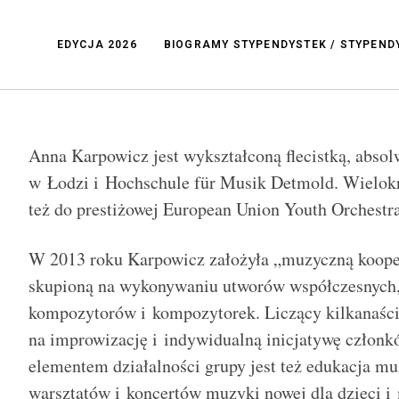
EDYCJA 2026
BIOGRAMY STYPENDYSTEK / STYPEN
Anna Karpowicz jest wykształconą flecistką, abs
w Łodzi i Hochschule für Musik Detmold. Wielokr
też do prestiżowej European Union Youth Orchestra
W 2013 roku Karpowicz założyła „muzyczną koope
skupioną na wykonywaniu utworów współczesnych,
kompozytorów i kompozytorek. Liczący kilkanaście
na improwizację i indywidualną inicjatywę człon
elementem działalności grupy jest też edukacja m
warsztatów i koncertów muzyki nowej dla dzieci 