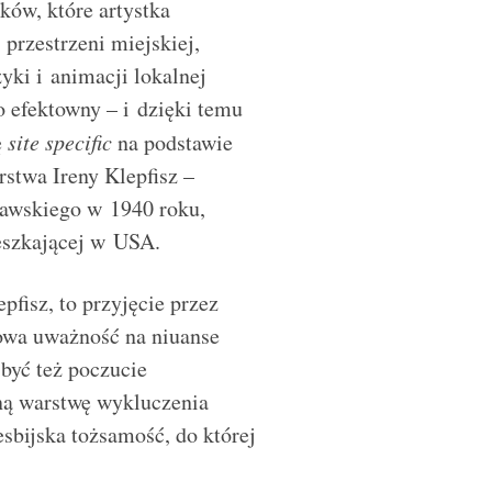
ków, które artystka
przestrzeni miejskiej,
yki i animacji lokalnej
o efektowny – i dzięki temu
ę
site specific
na podstawie
stwa Ireny Klepfisz –
szawskiego w 1940 roku,
ieszkającej w USA.
fisz, to przyjęcie przez
kowa uważność na niuanse
 być też poczucie
jną warstwę wykluczenia
esbijska tożsamość, do której