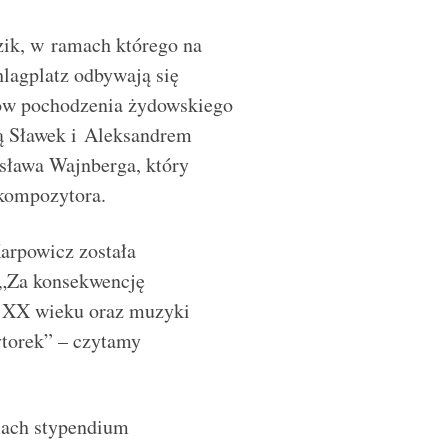
ik, w ramach którego na
lagplatz odbywają się
ów pochodzenia żydowskiego
ą Sławek i Aleksandrem
sława Wajnberga, który
kompozytora.
Karpowicz została
 „Za konsekwencję
 XX wieku oraz muzyki
torek” – czytamy
mach stypendium