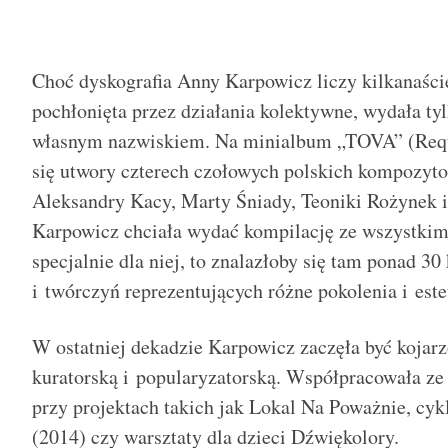
Choć dyskografia Anny Karpowicz liczy kilkanaście
pochłonięta przez działania kolektywne, wydała ty
własnym nazwiskiem. Na minialbum „TOVA” (Requ
się utwory czterech czołowych polskich kompozyt
Aleksandry Kacy, Marty Śniady, Teoniki Rożynek 
Karpowicz chciała wydać kompilację ze wszystki
specjalnie dla niej, to znalazłoby się tam ponad 
i twórczyń reprezentujących różne pokolenia i este
W ostatniej dekadzie Karpowicz zaczęła być kojarz
kuratorską i popularyzatorską. Współpracowała ze
przy projektach takich jak Lokal Na Poważnie, cy
(2014) czy warsztaty dla dzieci Dźwiękolory.