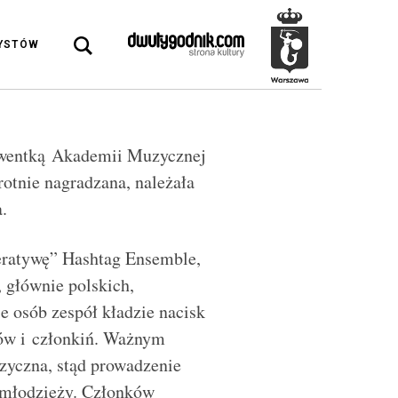
DYSTÓW
olwentką Akademii Muzycznej
otnie nagradzana, należała
.
ratywę” Hashtag Ensemble,
 głównie polskich,
 osób zespół kładzie nacisk
ków i członkiń. Ważnym
uzyczna, stąd prowadzenie
i młodzieży. Członków