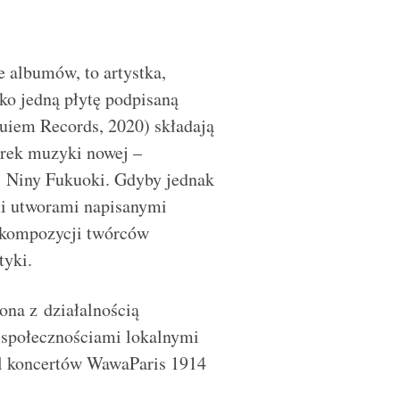
 albumów, to artystka,
lko jedną płytę podpisaną
iem Records, 2020) składają
orek muzyki nowej –
i Niny Fukuoki. Gdyby jednak
mi utworami napisanymi
30 kompozycji twórców
tyki.
ona z działalnością
 społecznościami lokalnymi
kl koncertów WawaParis 1914