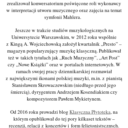
zrealizował konwersatorium poświęcone roli wykonawcy
w interpretacji utworu muzycznego oraz zajęcia na temat
symfonii Mahlera.
Jeszcze w trakcie studiów muzykologicznych na
Uniwersytecie Warszawskim, w 2012 roku wspólnie
z Kingą A. Wojciechowską założył kwartalnik „Presto” –
magazyn popularyzujący muzykę klasyczną. Publikował
też w takich tytułach jak „Ruch Muzyczny”, „Art Post”
czy „Nowe Książki” oraz w portalach internetowych. W
ramach swojej pracy dziennikarskiej rozmawiał
z największymi ikonami polskiej muzyki, m.in. z pianistą
Stanisławem Skrowaczewskim (niedługo przed jego
śmiercią), dyrygentem Andrzejem Kosendiakiem czy
kompozytorem Pawłem Mykietynem.
Od 2016 roku prowadzi blog
Klasyczna Płytoteka
, na
którym opublikował do tej pory kilkaset tekstów –
recenzji, relacji z koncertów i form felietonistycznych.