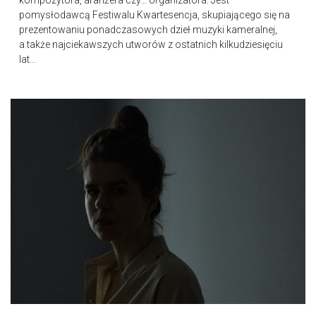
kompozytora, aranżera czy… organizatora. Jest
pomysłodawcą Festiwalu Kwartesencja, skupiającego się na
prezentowaniu ponadczasowych dzieł muzyki kameralnej,
a także najciekawszych utworów z ostatnich kilkudziesięciu
lat...