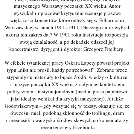
muzycznego Warszawy początku XX wieku. Autor
wyszukał i opracował krytycznie recenzje prasowe
większości koncertów, które odbyły się w Filharmonii
Warszawskiej w latach 1901–1911. Dlaczego autor wybrał
akurat ten zakres dat? W 1901 roku instytucja rozpoczęła
swoją działalność, a po dekadzie odszedł jej
koncertmistrz, dyrygent i dyrektor Grzegorz Fitelberg.
W efekcie tytanicznej pracy Oskara Łapety powstał projekt
typu „nikt nie prosił, każdy potrzebował”. Zebrane przez
stypendystę materiały to bijące źródło wiedzy o kulturze
i muzyce początku XX wieku, z całym jej kontekstem
politycznym i instytucjonalnym (media, prasa papierowa
jako idealny wehikuł dla krytyki muzycznej). A także
środowiskowym – gdy wczytać się w teksty, okazuje się, że
ówcześni mieli podobną skłonność do trollingu, dram
i niesnasek towarzysko-środowiskowych co komentatorzy
i recenzenci ery Facebooka.