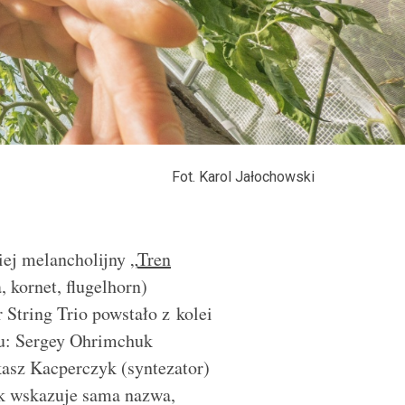
Fot. Karol Jałochowski
ej melancholijny „
Tren
 kornet, flugelhorn)
String Trio powstało z kolei
tu: Sergey Ohrimchuk
kasz Kacperczyk (syntezator)
ak wskazuje sama nazwa,