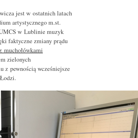
wicza jest w ostatnich latach
ium artystycznego m.st.
 UMCS w Lublinie muzyk
ięki faktyczne zmiany prądu
 z muchołówkami
em zielonych
u z pewnością wcześniejsze
Łodzi.