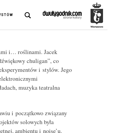
DYSTÓW
ami i… roślinami. Jacek
dźwiękowy chuligan”, co
 eksperymentów i stylów. Jego
elektronicznymi
ładach, muzyka teatralna
awiu i początkowo związany
rojektów solowych była
tnej, ambientu i noise’u.