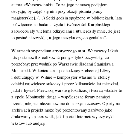
autora «Warszawianki». To za jego namową podjąłem
decyzję, by zająć się nim przy okazji pisania pracy
magisterskiej. (…) Setki godzin spędzone w bibliotekach, lata
poświęcone na badania życia i twórczości Kurpińskiego
zaowocowały wieloma odkryciami i utwierdziły mnie, że jest
to postać niezwykła, a jego muzyka często genialna”.
W ramach stypendium artystycznego m.st. Warszawy Jakub
Lis postanowił zrealizować pomysł tyleż oczywisty, co
potrzebny: przewodnik po Warszawie śladami Stanisława
Moniuszki. W końcu ten – pochodzący z obecnej Litwy
i debiutujący w Wilnie – kompozytor właśnie w stolicy
odniósł największe sukcesy i przez kilkanaście lat mieszkał,
jadał i bywał. Pierwszą warstwę lokalizacji tworzą właśnie te
z epoki Moniuszki; drugą – współczesne formy pamięci;
trzecią miejsca niezachowane do naszych czasów. Oparty na
archiwach projekt może być prezentowany zarówno jako
drukowany spacerownik, jak i portal internetowy czy cykl
tekstów lub audycji.