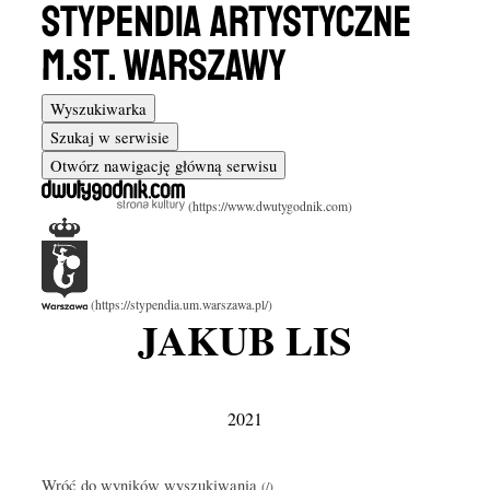
Wyszukiwarka
Szukaj w serwisie
Otwórz nawigację główną serwisu
JAKUB LIS
2021
Wróć do wyników wyszukiwania