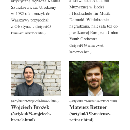
absolwentką Akademii
artystyczną trębacza Kamila
Muzycznej w Łodzi
Szuszkiewicza. Urodzony
i Hochschule für Musik
w 1982 roku muzyk do
Detmold. Wielokrotnie
Warszawy przyjechał
nagradzana, należała też do
z Olsztyna…
prestiżowej European Union
Youth Orchestra...
Wojciech Brożek
Mateusz Rettner