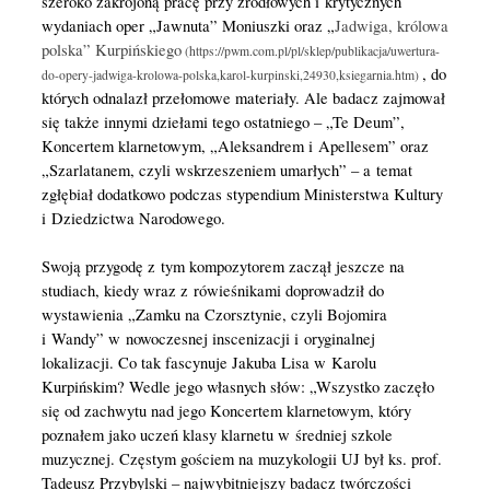
szeroko zakrojoną pracę przy źródłowych i krytycznych
wydaniach oper „Jawnuta” Moniuszki oraz „
Jadwiga, królowa
polska” Kurpińskiego
, do
których odnalazł przełomowe materiały. Ale badacz zajmował
się także innymi dziełami tego ostatniego – „Te Deum”,
Koncertem klarnetowym, „Aleksandrem i Apellesem” oraz
„Szarlatanem, czyli wskrzeszeniem umarłych” – a temat
zgłębiał dodatkowo podczas stypendium Ministerstwa Kultury
i Dziedzictwa Narodowego.
Swoją przygodę z tym kompozytorem zaczął jeszcze na
studiach, kiedy wraz z rówieśnikami doprowadził do
wystawienia „Zamku na Czorsztynie, czyli Bojomira
i Wandy” w nowoczesnej inscenizacji i oryginalnej
lokalizacji. Co tak fascynuje Jakuba Lisa w Karolu
Kurpińskim? Wedle jego własnych słów: „Wszystko zaczęło
się od zachwytu nad jego Koncertem klarnetowym, który
poznałem jako uczeń klasy klarnetu w średniej szkole
muzycznej. Częstym gościem na muzykologii UJ był ks. prof.
Tadeusz Przybylski – najwybitniejszy badacz twórczości