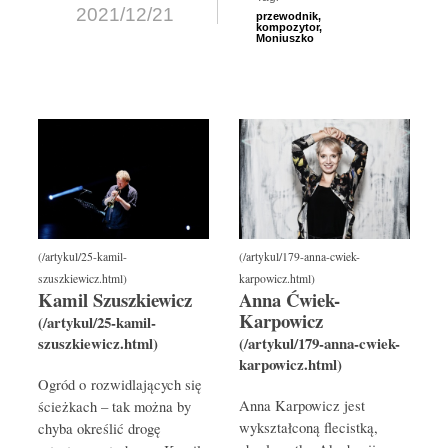
2021/12/21
przewodnik
,
kompozytor
,
Moniuszko
Kamil Szuszkiewicz
Anna Ćwiek-
Karpowicz
Ogród o rozwidlających się
Anna Karpowicz jest
ścieżkach – tak można by
wykształconą flecistką,
chyba określić drogę