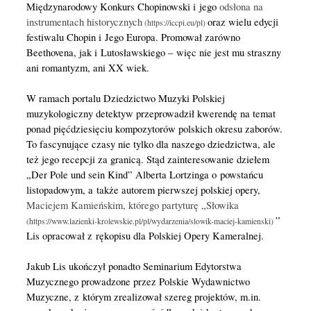
Międzynarodowy Konkurs Chopinowski i jego
odsłona na
instrumentach historycznych
oraz wielu edycji
festiwalu Chopin i Jego Europa. Promował zarówno
Beethovena, jak i Lutosławskiego – więc nie jest mu straszny
ani romantyzm, ani XX wiek.
W ramach portalu Dziedzictwo Muzyki Polskiej
muzykologiczny detektyw przeprowadził kwerendę na temat
ponad pięćdziesięciu kompozytorów polskich okresu zaborów.
To fascynujące czasy nie tylko dla naszego dziedzictwa, ale
też jego recepcji za granicą. Stąd zainteresowanie dziełem
„Der Pole und sein Kind” Alberta Lortzinga o powstańcu
listopadowym, a także autorem pierwszej polskiej opery,
Maciejem Kamieńskim, którego partyturę „Słowika
”
Lis opracował z rękopisu dla Polskiej Opery Kameralnej.
Jakub Lis ukończył ponadto Seminarium Edytorstwa
Muzycznego prowadzone przez Polskie Wydawnictwo
Muzyczne, z którym zrealizował szereg projektów, m.in.