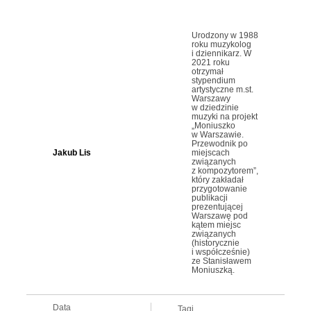
Urodzony w 1988
roku muzykolog
i dziennikarz. W
2021 roku
otrzymał
stypendium
artystyczne m.st.
Warszawy
w dziedzinie
muzyki na projekt
„Moniuszko
w Warszawie.
Przewodnik po
Jakub Lis
miejscach
związanych
z kompozytorem”,
który zakładał
przygotowanie
publikacji
prezentującej
Warszawę pod
kątem miejsc
związanych
(historycznie
i współcześnie)
ze Stanisławem
Moniuszką.
Data
Tagi