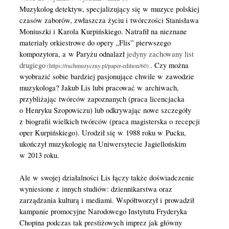
Muzykolog detektyw, specjalizujący się w muzyce polskiej
czasów zaborów, zwłaszcza życiu i twórczości Stanisława
Moniuszki i Karola Kurpińskiego. Natrafił na nieznane
materiały orkiestrowe do opery „Flis” pierwszego
kompozytora, a w Paryżu odnalazł
jedyny zachowany list
drugiego
. Czy można
wyobrazić sobie bardziej pasjonujące chwile w zawodzie
muzykologa? Jakub Lis lubi pracować w archiwach,
przybliżając twórców zapoznanych (praca licencjacka
o Henryku Szopowiczu) lub odkrywając nowe szczegóły
z biografii wielkich twórców (praca magisterska o recepcji
oper Kurpińskiego). Urodził się w 1988 roku w Pucku,
ukończył muzykologię na Uniwersytecie Jagiellońskim
w 2013 roku.
Ale w swojej działalności Lis łączy także doświadczenie
wyniesione z innych studiów: dziennikarstwa oraz
zarządzania kulturą i mediami. Współtworzył i prowadził
kampanie promocyjne Narodowego Instytutu Fryderyka
Chopina podczas tak prestiżowych imprez jak główny