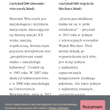
Sławomir Wieczorek jest
„Jestem pracoholikiem,
muzykologiem i krytykiem
trudno mi się w pełni
muzycznym, interesującym
zrelaksować” – przyznał
się historią muzyki XX
w 2013 roku w jednym
wieku, muzyką
z telewizyjnych wywiadów
współczesną, historycznym
Wojtek Blecharz. Dziś,
pejzażem dźwiękowym oraz
niemal dekadę po
„perspektywami sound
wypowiedzeniu tych słów,
studies i muzykologii
jest wciąż jednym
kulturowej”. Urodził się
z najbardziej
w 1983 roku. W 2007 roku
zapracowanych
ukończył kulturoznawstwo,
kompozytorów średniego
a w 2008 roku muzykologię
pokolenia. Ale także jednym
na Uniwersytecie
z najbardziej uznanych...
Wrocławskim, gdzie w 2013
roku obronił doktorat z nauk
o sztuce...
strona stypendiawarszawy.dwutygodnik.com do prawidłowego
Rozumiem
działania wykorzystuje pliki cookies [
Więcej informacji