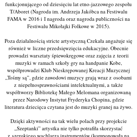
funkcjonującego od dziesięciu lat etno-jazzowego zespołu
T/Aboret (Nagroda im. Andrzeja Jakóbca na Festiwalu
FAMA w 2016 i I nagroda oraz nagroda publiczności na
Festiwalu Mikołajki Folkowe w 2015).
Poza działalnością stricte artystyczną Czekała angażuje się
również w liczne przedsięwzięcia edukacyjne. Obecnie
prowadzi warsztaty śpiewokręgowe oraz zajęcia z teorii
muzyki w ramach szkoły gry na handpanie Kobe,
współprowadzi Klub Nieskrępowanej Kreacji Muzycznej
„Tośmy są”, gdzie zawodowi muzycy grają wraz z osobami
z niepełnosprawnościami intelektualnymi, a także
współtworzy Bibliotekę Małego Melomana organizowaną
przez Narodowy Instytut Fryderyka Chopina, gdzie
literatura dziecięca czytana jest do muzyki granej na żywo.
Dzięki aktywności na tak wielu polach przy projekcie
„Szeptanki” artystka nie tylko potrafiła skorzystać
z szerokiego wachlarza instrumentów (komponowała na