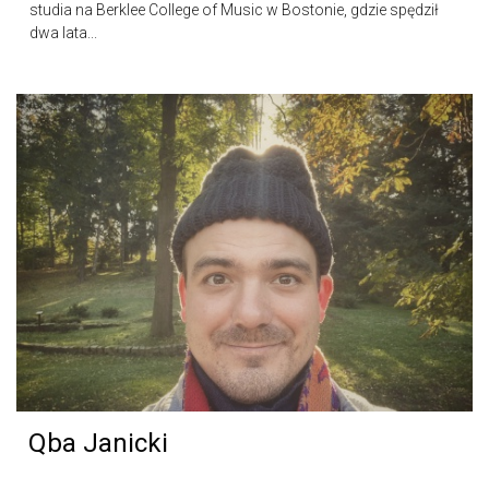
studia na Berklee College of Music w Bostonie, gdzie spędził
dwa lata...
Qba Janicki