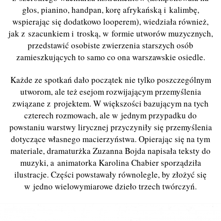
głos, pianino, handpan, korę afrykańską i kalimbę,
wspierając się dodatkowo looperem), wiedziała również,
jak z szacunkiem i troską, w formie utworów muzycznych,
przedstawić osobiste zwierzenia starszych osób
zamieszkujących to samo co ona warszawskie osiedle.
Każde ze spotkań dało początek nie tylko poszczególnym
utworom, ale też esejom rozwijającym przemyślenia
związane z projektem. W większości bazującym na tych
czterech rozmowach, ale w jednym przypadku do
powstaniu warstwy lirycznej przyczyniły się przemyślenia
dotyczące własnego macierzyństwa. Opierając się na tym
materiale, dramaturżka Zuzanna Bojda napisała teksty do
muzyki, a animatorka Karolina Chabier sporządziła
ilustracje. Części powstawały równolegle, by złożyć się
w jedno wielowymiarowe dzieło trzech twórczyń.