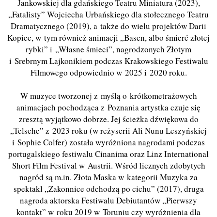
Jankowskiej dla gdańskiego Teatru Miniatura (2023),
„Fatalisty” Wojciecha Urbańskiego dla stołecznego Teatru
Dramatycznego (2019), a także do wielu projektów Darii
Kopiec, w tym również animacji „Basen, albo śmierć złotej
rybki” i „Własne śmieci”, nagrodzonych Złotym
i Srebrnym Lajkonikiem podczas Krakowskiego Festiwalu
Filmowego odpowiednio w 2025 i 2020 roku.
W muzyce tworzonej z myślą o krótkometrażowych
animacjach pochodząca z Poznania artystka czuje się
zresztą wyjątkowo dobrze. Jej ścieżka dźwiękowa do
„Telsche” z 2023 roku (w reżyserii Ali Nunu Leszyńskiej
i Sophie Colfer) została wyróżniona nagrodami podczas
portugalskiego festiwalu Cinanima oraz Linz International
Short Film Festival w Austrii. Wśród licznych zdobytych
nagród są m.in. Złota Maska w kategorii Muzyka za
spektakl „Zakonnice odchodzą po cichu” (2017), druga
nagroda aktorska Festiwalu Debiutantów „Pierwszy
kontakt” w roku 2019 w Toruniu czy wyróżnienia dla