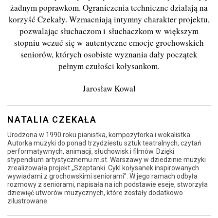
żadnym poprawkom. Ograniczenia techniczne działają na
korzyść Czekały. Wzmacniają intymny charakter projektu,
pozwalając słuchaczom i słuchaczkom w większym
stopniu wczuć się w autentyczne emocje grochowskich
seniorów, których osobiste wyznania dały początek
pełnym czułości kołysankom.
Jarosław Kowal
NATALIA CZEKAŁA
Urodzona w 1990 roku pianistka, kompozytorka i wokalistka.
Autorka muzyki do ponad trzydziestu sztuk teatralnych, czytań
performatywnych, animacji, słuchowisk i filmów. Dzięki
stypendium artystycznemu m.st. Warszawy w dziedzinie muzyki
zrealizowała projekt „Szeptanki. Cykl kołysanek inspirowanych
wywiadami z grochowskimi seniorami”. W jego ramach odbyła
rozmowy z seniorami, napisała na ich podstawie eseje, stworzyła
dziewięć utworów muzycznych, które zostały dodatkowo
zilustrowane.