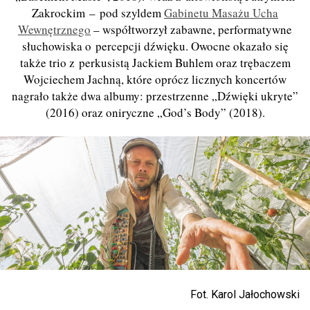
Zakrockim – pod szyldem
Gabinetu Masażu Ucha
Wewnętrznego
– współtworzył zabawne, performatywne
słuchowiska o percepcji dźwięku. Owocne okazało się
także trio z perkusistą Jackiem Buhlem oraz trębaczem
Wojciechem Jachną, które oprócz licznych koncertów
nagrało także dwa albumy: przestrzenne „Dźwięki ukryte”
(2016) oraz oniryczne „God’s Body” (2018).
Fot. Karol Jałochowski