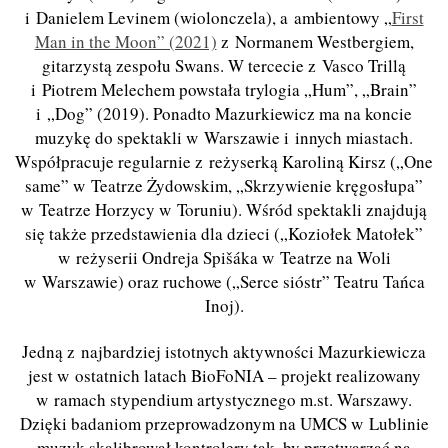
i Danielem Levinem (wiolonczela), a ambientowy „
First
Man in the Moon” (2021)
z Normanem Westbergiem,
gitarzystą zespołu Swans. W tercecie z Vasco Trillą
i Piotrem Melechem powstała trylogia „Hum”, „Brain”
i „Dog” (2019). Ponadto Mazurkiewicz ma na koncie
muzykę do spektakli w Warszawie i innych miastach.
Współpracuje regularnie z reżyserką Karoliną Kirsz („One
same” w Teatrze Żydowskim, „Skrzywienie kręgosłupa”
w Teatrze Horzycy w Toruniu). Wśród spektakli znajdują
się także przedstawienia dla dzieci („Koziołek Matołek”
w reżyserii Ondreja Spišáka w Teatrze na Woli
w Warszawie) oraz ruchowe („Serce sióstr” Teatru Tańca
Inoj).
Jedną z najbardziej istotnych aktywności Mazurkiewicza
jest w ostatnich latach BioFoNIA – projekt realizowany
w ramach stypendium artystycznego m.st. Warszawy.
Dzięki badaniom przeprowadzonym na UMCS w Lublinie
muzyk skalibrował kontrolery tak, by przetwarzać na