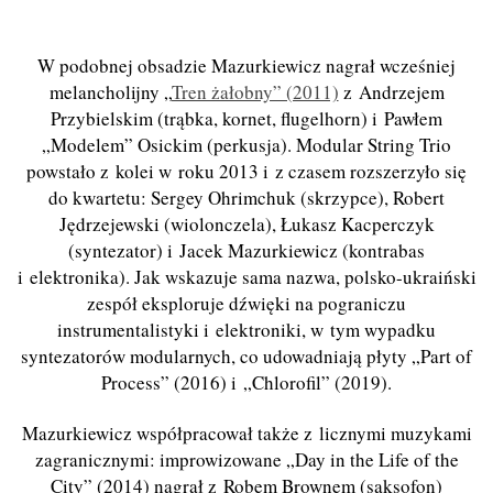
W podobnej obsadzie Mazurkiewicz nagrał wcześniej
melancholijny „
Tren żałobny” (2011)
z Andrzejem
Przybielskim (trąbka, kornet, flugelhorn) i Pawłem
„Modelem” Osickim (perkusja). Modular String Trio
powstało z kolei w roku 2013 i z czasem rozszerzyło się
do kwartetu: Sergey Ohrimchuk (skrzypce), Robert
Jędrzejewski (wiolonczela), Łukasz Kacperczyk
(syntezator) i Jacek Mazurkiewicz (kontrabas
i elektronika). Jak wskazuje sama nazwa, polsko-ukraiński
zespół eksploruje dźwięki na pograniczu
instrumentalistyki i elektroniki, w tym wypadku
syntezatorów modularnych, co udowadniają płyty „Part of
Process” (2016) i „Chlorofil” (2019).
Mazurkiewicz współpracował także z licznymi muzykami
zagranicznymi: improwizowane „Day in the Life of the
City” (2014) nagrał z Robem Brownem (saksofon)