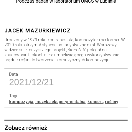
Podczas badań w laboratorium UMCS w Lublinie
JACEK MAZURKIEWICZ
Urodzony w 1979 roku kontrabasista, kompozytor i performer. W
2020 roku otrzymał stypendium artystyczne m.st. Warszawy
w dziedzinie muzyki. Jego projekt „BioFoNIA” polegał na
zbudowaniu biokontrolera umożliwiającego wykorzystywanie
prądu z roślin do tworzenia biomuzycznych kompozycji.
Data
2021/12/21
Tagi
kompozycja
,
muzyka eksperymentalna
,
koncert
,
rośliny
Zobacz również