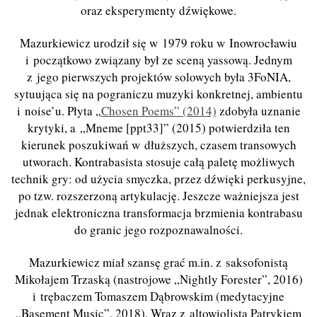
oraz eksperymenty dźwiękowe.
Mazurkiewicz urodził się w 1979 roku w Inowrocławiu
i początkowo związany był ze sceną yassową. Jednym
z jego pierwszych projektów solowych była 3FoNIA,
sytuująca się na pograniczu muzyki konkretnej, ambientu
i noise’u. Płyta „
Chosen Poems” (2014)
zdobyła uznanie
krytyki, a „Mneme [ppt33]” (2015) potwierdziła ten
kierunek poszukiwań w dłuższych, czasem transowych
utworach. Kontrabasista stosuje całą paletę możliwych
technik gry: od użycia smyczka, przez dźwięki perkusyjne,
po tzw. rozszerzoną artykulację. Jeszcze ważniejsza jest
jednak elektroniczna transformacja brzmienia kontrabasu
do granic jego rozpoznawalności.
Mazurkiewicz miał szansę grać m.in. z saksofonistą
Mikołajem Trzaską (nastrojowe „Nightly Forester”, 2016)
i trębaczem Tomaszem Dąbrowskim (medytacyjne
„Basement Music”, 2018). Wraz z altowiolistą Patrykiem