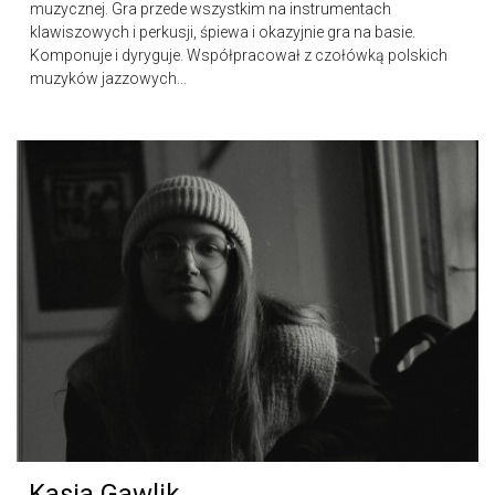
muzycznej. Gra przede wszystkim na instrumentach
klawiszowych i perkusji, śpiewa i okazyjnie gra na basie.
Komponuje i dyryguje. Współpracował z czołówką polskich
muzyków jazzowych...
Kasia Gawlik