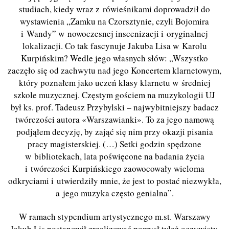
studiach, kiedy wraz z rówieśnikami doprowadził do
wystawienia „Zamku na Czorsztynie, czyli Bojomira
i Wandy” w nowoczesnej inscenizacji i oryginalnej
lokalizacji. Co tak fascynuje Jakuba Lisa w Karolu
Kurpińskim? Wedle jego własnych słów: „Wszystko
zaczęło się od zachwytu nad jego Koncertem klarnetowym,
który poznałem jako uczeń klasy klarnetu w średniej
szkole muzycznej. Częstym gościem na muzykologii UJ
był ks. prof. Tadeusz Przybylski – najwybitniejszy badacz
twórczości autora «Warszawianki». To za jego namową
podjąłem decyzję, by zająć się nim przy okazji pisania
pracy magisterskiej. (…) Setki godzin spędzone
w bibliotekach, lata poświęcone na badania życia
i twórczości Kurpińskiego zaowocowały wieloma
odkryciami i utwierdziły mnie, że jest to postać niezwykła,
a jego muzyka często genialna”.
W ramach stypendium artystycznego m.st. Warszawy
Jakub Lis postanowił zrealizować pomysł tyleż oczywisty,