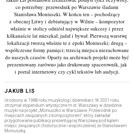
co potrzebny: przewodnik po Warszawie śladami
Stanisława Moniuszki. W końcu ten – pochodzący
z obecnej Litwy i debiutujący w Wilnie – kompozytor
właśnie w stolicy odniósł największe sukcesy i przez
kilkanaście lat mieszkał, jadał i bywał. Pierwszą warstwę
lokalizacji tworzą właśnie te z epoki Moniuszki; drugą –
współczesne formy pamięci; trzecią miejsca niezachowane
do naszych czasów. Oparty na archiwach projekt może być
prezentowany zarówno jako drukowany spacerownik, jak
i portal internetowy czy cykl tekstów lub audycji.
JAKUB LIS
Urodzony w 1988 roku muzykolog i dziennikarz. W 2021 roku
otrzymał stypendium artystyczne m.st. Warszawy w dziedzinie
muzyki na projekt „Moniuszko w Warszawie. Przewodnik po
miejscach związanych z kompozytorem”, który zakładał
przygotowanie publikacji prezentującej Warszawę pod kątem
miejsc związanych (historycznie i współcześnie) ze Stanisławem
Moniuszką.